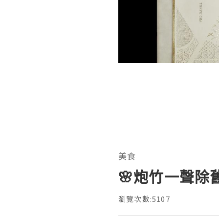
美食
🌸炮竹一聲除舊
瀏覽次數:5107