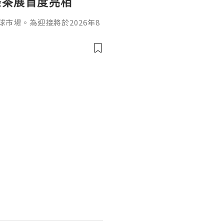
際茶展首度亮相
市場。為迎接將於2026年8
展」，品牌將率先於8月12日
」舉辦一場僅限一晚的茶品搭配