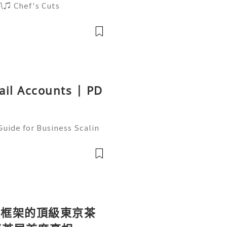
hef's Cuts
ail Accounts | PD
uide for Business Scalin
: @usagoodservicesit ➤ W
: usagoodservicesit@gmai
統框架的頂級東京茶