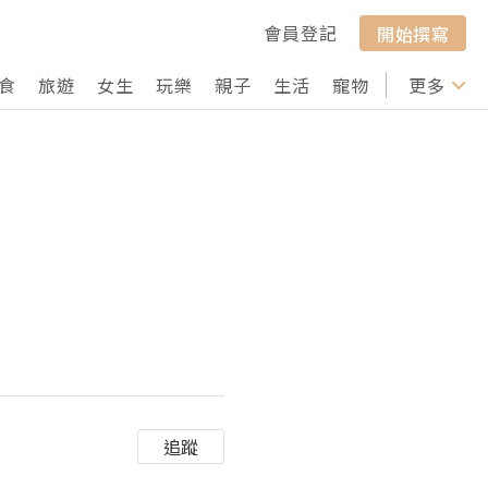
會員登記
開始撰寫
食
旅遊
女生
玩樂
親子
生活
寵物
行山
更多
打卡
追蹤