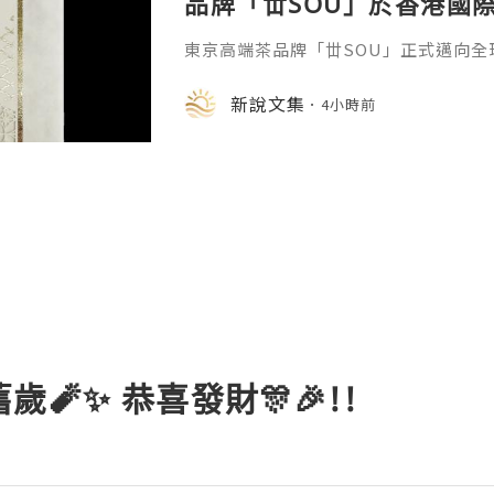
品牌「丗SOU」於香港國
東京高端茶品牌「丗SOU」正式邁向全球
月13日（星期四）開幕的「香港國際茶
（星期三）在香港餐廳「鮨政 Black
新說文集
4小時前
晚宴
歲🧨✨ 恭喜發財🎊🎉!!