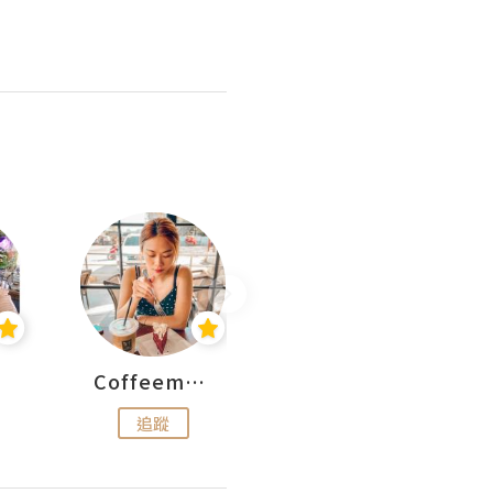
Coffeemeetjojo
艾華斯@鄭大小姐工房
追蹤
追蹤