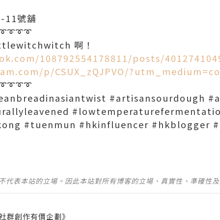
-11號舖
➰➰➰➰
lewitchwitch 啊！
ook.com/108792554178811/posts/401274104
gram.com/p/CSUX_zQJPVO/?utm_medium=co
➰➰➰➰
peanbreadinasiantwist #artisansourdough #
urallyleavened #lowtemperaturefermentat
kong #tuenmun #hkinfluencer #hkblogger #
並不代表本站的立場。因此本站對所有博客的立場、真實性、準確性
社群創作有價企劃》