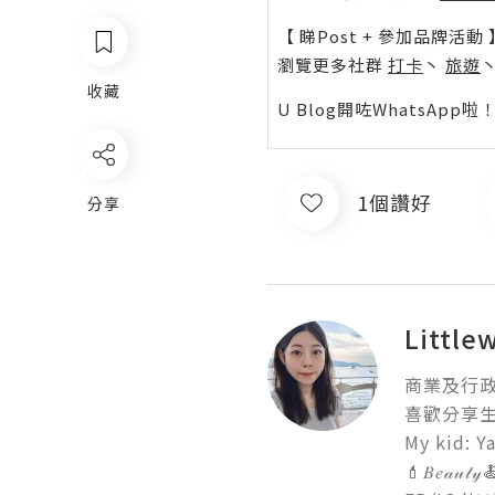
【 睇Post + 參加品牌活動 
瀏覽更多社群
打卡
丶
旅遊
收藏
U Blog開咗WhatsAp
1個讚好
分享
Little
商業及行政
喜歡分享生
My kid:
💄𝐵𝑒𝒶𝓊𝓉𝓎