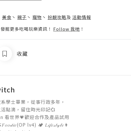
】
丶
美食
丶
親子
丶
寵物
丶
扮靚攻略
及
活動情報
p啦！發掘更多吃喝玩樂資訊！
Follow 我哋
！
收藏
witch
系學士畢業，從事行政多年，

活點滴，留住時光印記💞

 Yan 看世界💗歡迎合作及產品試用

𝐹𝑜𝑜𝒹𝒾𝑒(OP lv4) 🏕 𝐿𝒾𝒻𝑒𝓈𝓉𝓎𝓁𝑒👩
