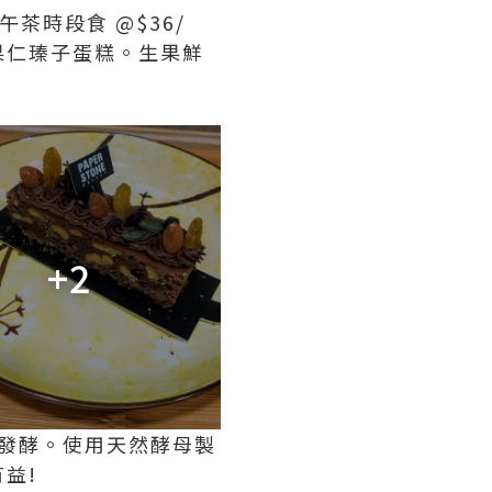
下午茶時段食 @$36/
果仁瑧子蛋糕。生果鮮
+2
時低溫發酵。使用天然酵母製
益!