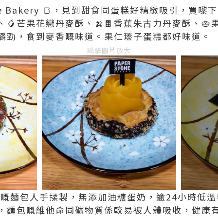
one Bakery 🍞，見到甜食同蛋糕好精緻吸引，買嚟
、🥭芒果花戀丹麥酥、🍌🍫香蕉朱古力丹麥酥、
嚼勁，食到麥香嘅味道。果仁瑧子蛋糕都好味道。
點擊圖片放大
Bakery 嘅麵包人手揉製，無添加油糖蛋奶，逾24小
，麵包嘅維他命同礦物質係較易被人體吸收，健康有