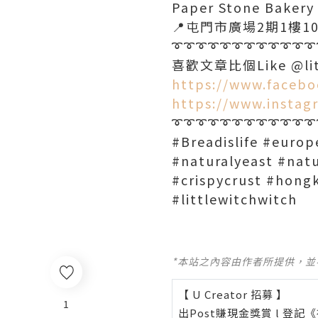
Paper Stone Bakery
📍屯門市廣場2期1樓10
➰➰➰➰➰➰➰➰➰➰➰➰
喜歡文章比個Like @litt
https://www.faceb
https://www.insta
➰➰➰➰➰➰➰➰➰➰➰➰
#Breadislife #euro
#naturalyeast #nat
#crispycrust #hong
#littlewitchwitch
*本站之內容由作者所提供，
【 U Creator 招募 】
1
出Post賺現金獎賞 l
登記《