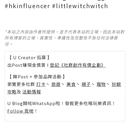
#hkinfluencer #littlewitchwitch
*本站之內容由作者所提供，並不代表本站的立場。因此本站對
所有博客的立場、真實性、準確性及完整性不負任何法律責
任。
【 U Creator 招募 】
出Post賺現金獎賞 l
登記《社群創作有價企劃》
【 睇Post + 參加品牌活動 】
瀏覽更多社群
打卡
丶
旅遊
丶
美食
丶
親子
丶
寵物
丶
扮靚
攻略
及
活動情報
U Blog開咗WhatsApp啦！發掘更多吃喝玩樂資訊！
Follow 我哋
！