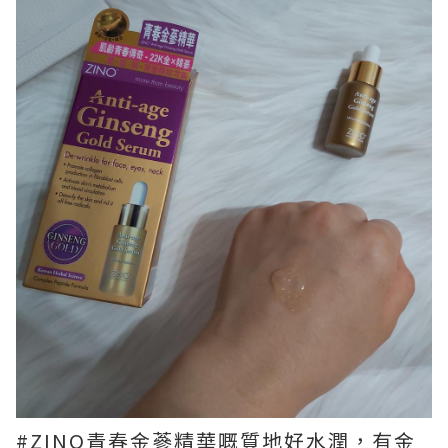
#ZINO青春金蔘精華嘅質地好水潤，有金