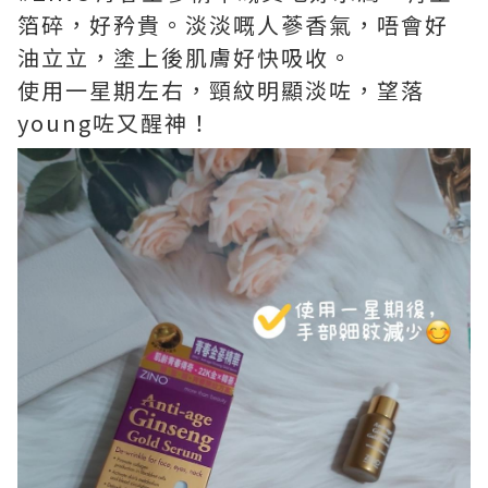
箔碎，好矜貴。淡淡嘅人蔘香氣，唔會好
油立立，塗上後肌膚好快吸收。
使用一星期左右，頸紋明顯淡咗，望落
young咗又醒神！