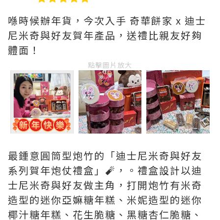
喺時候辦年貨，今次入手 奇華餅家 x 迪士
尼米奇與好友賀年產品，送禮比親友好夠
體面！
點擊圖片放大
最鍾意圓筒型炮竹的「迪士尼米奇與好友
系列賀年炮仗禮盒」🧨，。禮盒設計以迪
士尼米奇與好友做主角，打開炮竹有米奇
造型的迷你亞嫲糖年糕、米妮造型的迷你
椰汁糖年糕、花生脆糖、黑糖杏仁脆糖、