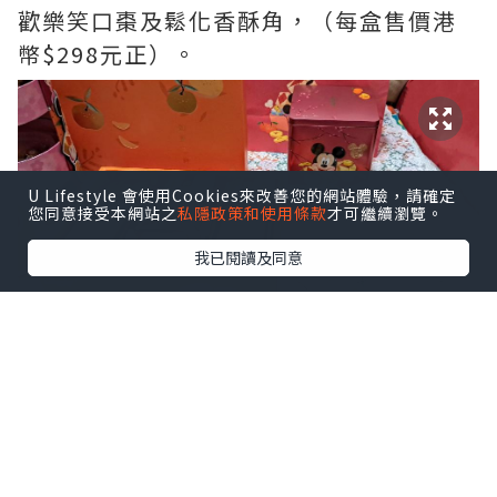
歡樂笑口棗及鬆化香酥角，（每盒售價港
幣$298元正）。
U Lifestyle 會使用Cookies來改善您的網站體驗，請確定
您同意接受本網站之
私隱政策和使用條款
才可繼續瀏覽。
我已閱讀及同意
另一款，大人小孩都好鍾意的禮盒，「迪
士尼米奇與好友系列賀年什錦蛋卷禮
盒」。禮盒印有米奇與好友嘅圖案😍，#牛
油蛋卷 香脆可口及特濃朱古力蛋卷，每款