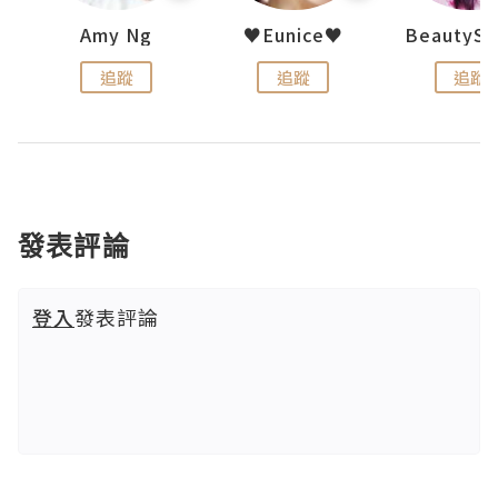
h 夏沫
Amy Ng
♥Eunice♥
追蹤
追蹤
追蹤
發表評論
登入
發表評論