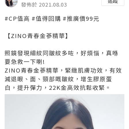
追蹤
發佈於 2021.08.03
#CP值高 #值得回購 #推廣價99元
【ZINO青春金蔘精華】
照鏡發現細紋同皺紋多咗，好煩惱，真喺
要急救一下喇!
ZINO青春金蔘精華，緊緻肌膚功效，有效
減退眼、面、頸部嘅皺紋，增生膠原蛋
白，提升彈力，22K金高效抗鬆收緊。