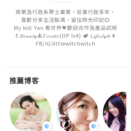
商業及行政系學士畢業，從事行政多年，

喜歡分享生活點滴，留住時光印記💞

My kid: Yan 看世界💗歡迎合作及產品試用

💄𝐵𝑒𝒶𝓊𝓉𝓎🍝𝐹𝑜𝑜𝒹𝒾𝑒(OP lv4) 🏕 𝐿𝒾𝒻𝑒𝓈𝓉𝓎𝓁𝑒👩

FB/IG:littlewitchwitch

推薦博客