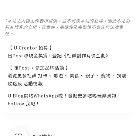
*本站之內容由作者所提供，並不代表本站的立場。因此本站對
所有博客的立場、真實性、準確性及完整性不負任何法律責
任。
【 U Creator 招募 】
出Post賺現金獎賞 l
登記《社群創作有價企劃》
【 睇Post + 參加品牌活動 】
瀏覽更多社群
打卡
丶
旅遊
丶
美食
丶
親子
丶
寵物
丶
扮靚
攻略
及
活動情報
U Blog開咗WhatsApp啦！發掘更多吃喝玩樂資訊！
Follow 我哋
！