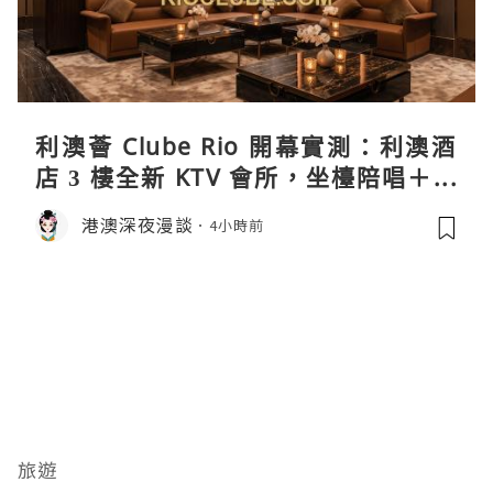
利澳薈 Clube Rio 開幕實測：利澳酒
店 3 樓全新 KTV 會所，坐檯陪唱＋水
療套票一次過睇
港澳深夜漫談
4小時前
旅遊