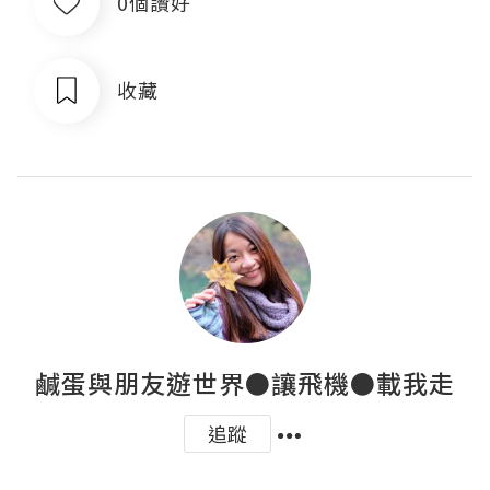
0個讚好
收藏
鹹蛋與朋友遊世界●讓飛機●載我走
追蹤