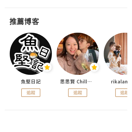
推薦博客
urnal
魚堅日記
思思賢 ChillMyBabe
rikala
追蹤
追蹤
追蹤