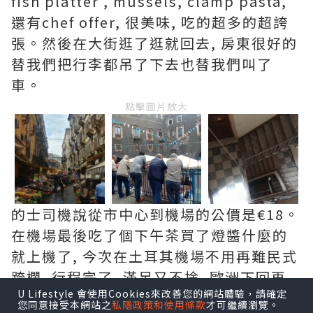
fish platter , mussels, clamp pasta,
還有chef offer, 很美味, 吃的超多的超誇
張。然後在大街逛了逛就回去, 房東很好的
替我們把行李都吊了下去也替我們叫了
車。
點擊圖片放大
的士司機說從市中心到機場的公價是€18。
在機場最後吃了個下午茶買了燈醬什麼的
就上機了, 今次在土耳其機場不用再難民式
跨欄, 行程完了, 滿足又不捨, 歐洲下回再
U Lifestyle 會使用Cookies來改善您的網站體驗，請確定
見。
您同意接受本網站之
私隱政策和使用條款
才可繼續瀏覽。