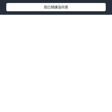
後記
我已閱讀及同意
想說wechat go的歐洲32國上網卡實在
不錯, 有1.5gb 4g 上網隨後2g 也連同30分
鐘通話時間, 要聯絡房東一日團包車的士等
都非常便利,性價比相當高。
西西里絕對比想像安全, 什麼黑手黨應該
是很多年前的事吧, 四月還未正到旅遊季,
所以寧靜的感覺很好。
馬爾他四月還有點冷, 但遊人少少的絕到
是渡假天堂。
*本站之內容由作者所提供，並不代表本站的立場。因此本站對
所有博客的立場、真實性、準確性及完整性不負任何法律責
任。
【 U Creator 招募 】