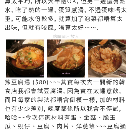
算太平均, 所以大半邊OK, 但另一邊還有點
水, 吃了熟的一邊, 蛋質感滑, 不過蛋味唔太
重, 可能水份較多, 就算加了泡菜都唔算太
出味, 但就有咬感, 唔算太好…….
點擊圖片放大
辣豆腐湯 ($80)~~~其實每次去一間新的韓
食店我都會試豆腐湯, 因為實在太鍾意飲,
而且每家的製法都唔會倒模一樣, 加的材料
也有少少差別, 辣度都係所以我會不停試,
哈哈~~今次這家材料有蛋、金菇、脆玉
瓜、蜆仔、豆腐、肉片、洋蔥等~~~豆腐通