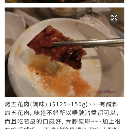
烤五花肉(調味) ($125~150g)~~~有醃料
的五花肉, 味道不錯所以唔駛沾醬都可以,
而且吃著皮的口感好, 骨膠原耶~~~加上很