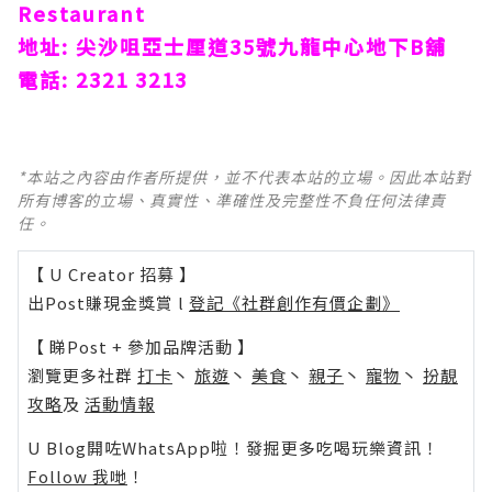
Restaurant
地址:
尖沙咀
亞士厘道35號九龍中心地下B舖
電話: 2321 3213
*本站之內容由作者所提供，並不代表本站的立場。因此本站對
所有博客的立場、真實性、準確性及完整性不負任何法律責
任。
【 U Creator 招募 】
出Post賺現金獎賞 l
登記《社群創作有價企劃》
【 睇Post + 參加品牌活動 】
瀏覽更多社群
打卡
丶
旅遊
丶
美食
丶
親子
丶
寵物
丶
扮靚
攻略
及
活動情報
U Blog開咗WhatsApp啦！發掘更多吃喝玩樂資訊！
Follow 我哋
！