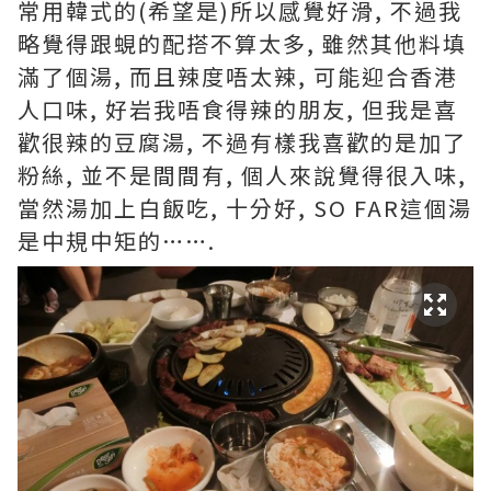
常用韓式的(希望是)所以感覺好滑, 不過我
略覺得跟蜆的配搭不算太多, 雖然其他料填
滿了個湯, 而且辣度唔太辣, 可能迎合香港
人口味, 好岩我唔食得辣的朋友, 但我是喜
歡很辣的豆腐湯, 不過有樣我喜歡的是加了
粉絲, 並不是間間有, 個人來說覺得很入味,
當然湯加上白飯吃, 十分好, SO FAR這個湯
是中規中矩的…….