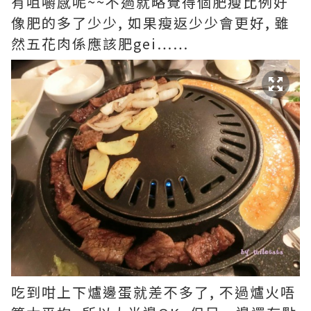
有咀嚼感呢~~不過就略覺得個肥瘦比例好
像肥的多了少少, 如果瘦返少少會更好, 雖
然五花肉係應該肥gei……
吃到咁上下爐邊蛋就差不多了, 不過爐火唔