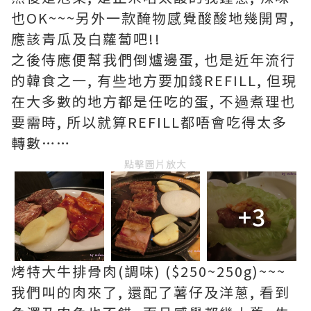
也OK~~~另外一款醃物感覺酸酸地幾開胃,
應該青瓜及白蘿蔔吧!!
之後侍應便幫我們倒爐邊蛋, 也是近年流行
的韓食之一, 有些地方要加錢REFILL, 但現
在大多數的地方都是任吃的蛋, 不過煮理也
要需時, 所以就算REFILL都唔會吃得太多
轉數……
點擊圖片放大
+3
烤特大牛排骨肉(調味) ($250~250g)~~~
我們叫的肉來了, 還配了薯仔及洋蔥, 看到