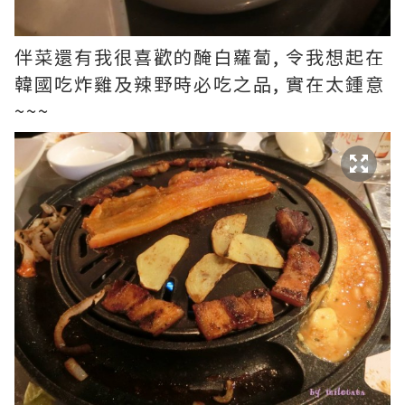
伴菜還有我很喜歡的醃白蘿蔔, 令我想起在
韓國吃炸雞及辣野時必吃之品, 實在太鍾意
~~~