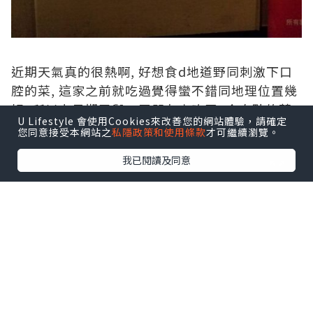
近期天氣真的很熱啊, 好想食d地道野同刺激下口
腔的菜, 這家之前就吃過覺得蠻不錯同地理位置幾
好, 所以上星期又與一眾朋友來吃了, 今次點的菜
U Lifestyle 會使用Cookies來改善您的網站體驗，請確定
式也有少少不同, 因為都有不少新款的~~~
您同意接受本網站之
私隱政策和使用條款
才可繼續瀏覽。
我已閱讀及同意