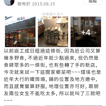
追蹤
發佈於 2015.08.15
點擊圖片放大
+4
以前返工成日經過這條街, 因為近公司又算
幾多野食, 不過近年就少點過來, 但仍然是
食肆眾多的一條街, 也有些轉了手的新店,
今次就來試一下這間家鄉菜吧~~~環境也是
近年大行的鐵筒燒, 鋪的位置及地方適中,
而且感覺蠻算舒服, 地理位置亦可好, 跟朋
友兩位女生不能吃太多, 所以就叫了三款吧
~~~