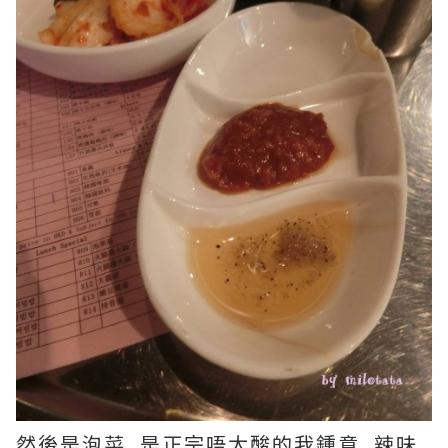
然後是泡菜, 是正宗唔太酸的我鍾意, 辣味