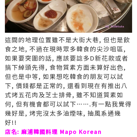
這間的地理位置雖不是大街大巷, 但也是飲
食之地, 不過在現時眾多韓食的尖沙咀區,
如果要突圍的話, 應該要諗多D新花款或者
搞下綽頭先得, 食物質素方面未算好出色,
但也是中等, 如果想吃韓食的朋友可以試
下, 價錢都是正常的, 還看到現在有推出八
式烤五花肉及芝士排骨, 雖不知道質素如
何, 但有機會都可以試下…….有一點我覺得
幾好是, 烤完沒太多油煙味, 抽風系通幾
好!!
店名:
麻浦韓國料理
Mapo Korean