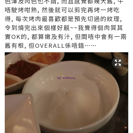
色澤及肉色也不錯, 而且感覺都幾大舊, 牛
唔駛烤咁熟, 然後就可以剪完再烤一烤吃
得, 每次烤肉最喜歡都是預先切過的紋理,
令到燒完出來個樣好靚~~我覺得個肉質其
實OK的, 都算嫩及有汁, 但間唔中會有一兩
舊有根, 但OVERALL係唔錯……