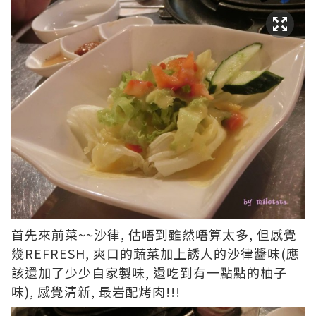
首先來前菜~~沙律, 估唔到雖然唔算太多, 但感覺
幾REFRESH, 爽口的蔬菜加上誘人的沙律醬味(應
該還加了少少自家製味, 還吃到有一點點的柚子
味), 感覺清新, 最岩配烤肉!!!