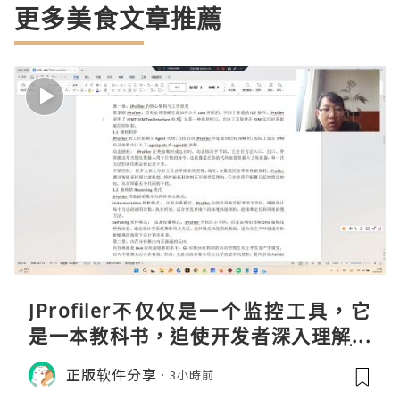
更多美食文章推薦
JProfiler不仅仅是一个监控工具，它
是一本教科书，迫使开发者深入理解JV
M的内存模型、垃圾回收机制和并发原
正版软件分享
3小時前
理。通过直观的可视化数据，它将抽象