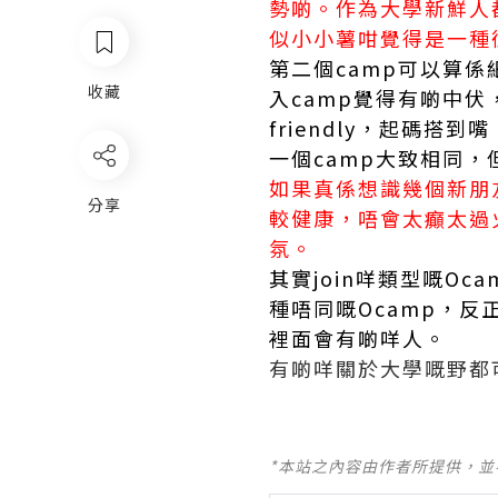
勢啲。作為大學新鮮人
似小小薯咁覺得是一種
第二個camp可以算
收藏
入camp覺得有啲中
friendly，起碼
一個camp大致相同
如果真係想識幾個新朋
分享
較健康，唔會太癲太過
氛。
其實join咩類型嘅O
種唔同嘅Ocamp，
裡面會有啲咩人。
有啲咩關於大學嘅野都
*本站之內容由作者所提供，