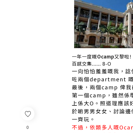
一年一度嘅
Ocamp
又黎啦!
百感交集...... 8-O
一向怕怕羞羞嘅我，諗
咗兩個departmen
最後，兩個camp 俾
第一個camp，雖然
上係大O。照道理應該
於啲男男女女、討論邊
一齊玩。
不過，依類多人嘅Oca
0