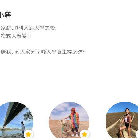
小薯
家庭,順利入到大學之後,

式大轉變!!

嘅我, 同大家分享喺大學嘅生存之道~