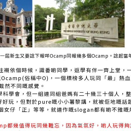
 一屆新生又要諗下報咩Ocamp同報幾多個Ocamp。諗起當年
住襯依個時候，識番啲同學，返學有伴一齊上堂，
t 嘅Ocamp(俗稱中O)，一個標榜多人玩同「最」
我截然不同嘅感覺。
係學科學會，但一組連同組爸媽有二十幾三十個人，整
好好玩，但對於pure嘅小小薯黎講，就被佢地嘅話
個女仔「正」等等，就連作嘅slogan都有啲不雅
mp都幾值得玩同幾難忘，因為氣氛好，啲人玩得夠放，