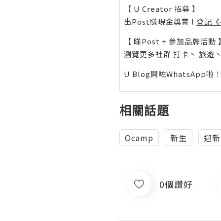
【 U Creator 招募 】
出Post賺現金獎賞 l
登記《
【 睇Post + 參加品牌活動 
瀏覽更多社群
打卡
丶
旅遊
U Blog開咗WhatsAp
相關話題
Ocamp
新生
迎新
0個讚好