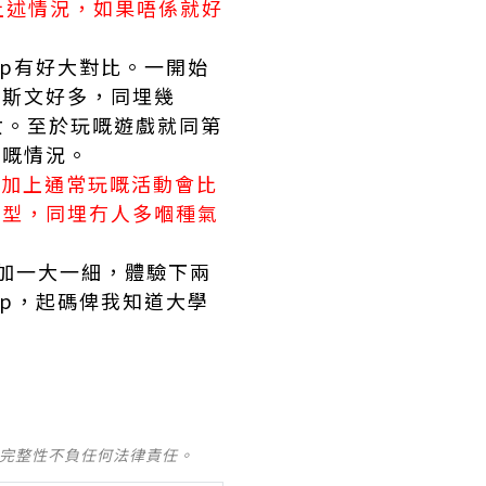
上述情況，如果唔係就好
mp有好大對比。一開始
野斯文好多，同埋幾
仔女。至於玩嘅遊戲就同第
玩嘅情況。
。加上通常玩嘅活動會比
大型，同埋冇人多嗰種氣
參加一大一細，體驗下兩
mp，起碼俾我知道大學
及完整性不負任何法律責任。