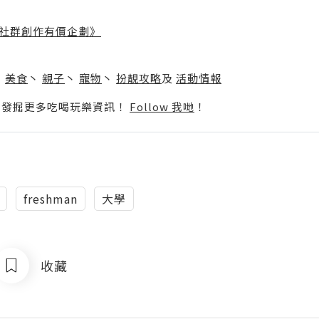
社群創作有價企劃》
】
丶
美食
丶
親子
丶
寵物
丶
扮靚攻略
及
活動情報
p啦！發掘更多吃喝玩樂資訊！
Follow 我哋
！
freshman
大學
收藏