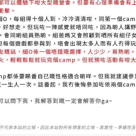
都可以體驗下咁大型嘅營會。但要有心理準備會有
衝擊。
係細O，每組得十個人到，冷冷清清咁，同第一個ca
伏，好想走。但玩咗一陣感覺就唔同咗，因為啲人講
搭到嘴，會同啲組員熟啲。組爸媽又會照顧到哂所有組
，但每個遊戲都參與到，唔會出現太多人而有人冇得
友嘅話，細O係一個唔錯嘅選擇，人少少，易熟啲
火，輕輕鬆鬆就玩完個camp。但就預咗活動有咁
camp都係要睇番自已嘅性格適合啲咩。但我就建議
反正一生人一次。諗番起，我冇後悔參加咗依兩個ca
可以問下我，我解答到嘅一定會解答你ga~
並不代表本站的立場。因此本站對所有博客的立場、真實性、準確性