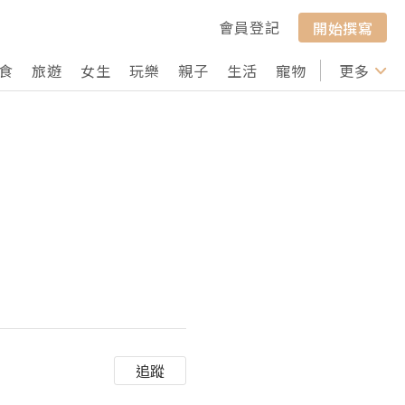
會員登記
開始撰寫
食
旅遊
女生
玩樂
親子
生活
寵物
行山
更多
打卡
追蹤