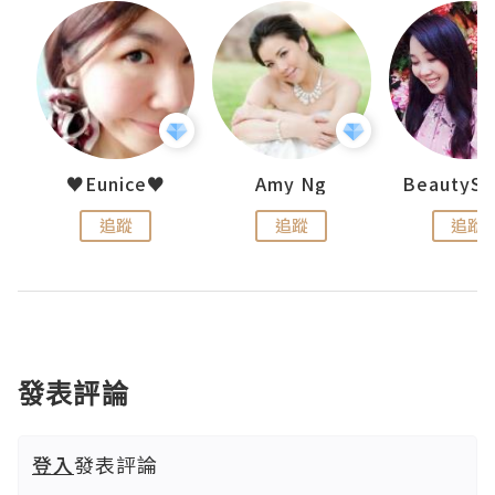
h 夏沫
♥Eunice♥
Amy Ng
追蹤
追蹤
追蹤
發表評論
登入
發表評論