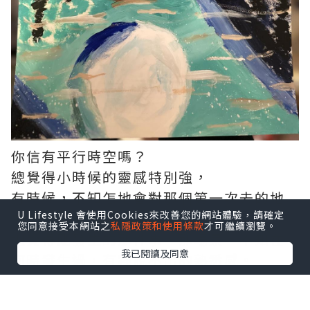
你信有平行時空嗎？
總覺得小時候的靈感特別強，
有時候，不知怎地會對那個第一次去的地
U Lifestyle 會使用Cookies來改善您的網站體驗，請確定
方有種似曾相識的感覺。
您同意接受本網站之
私隱政策和使用條款
才可繼續瀏覽。
總覺得剛發生的那件事、那場景，不知在
我已閱讀及同意
何時發生過，有種說不出的熟悉感。
是平行時空的那個我曾經同樣經歷過嗎？