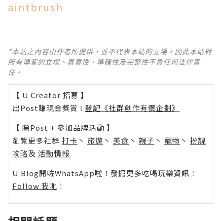
aintbrush
*本站之內容由作者所提供，並不代表本站的立場。因此本站對
所有博客的立場、真實性、準確性及完整性不負任何法律責
任。
【 U Creator 招募 】
出Post賺現金獎賞 l
登記《社群創作有價企劃》
【 睇Post + 參加品牌活動 】
瀏覽更多社群
打卡
丶
旅遊
丶
美食
丶
親子
丶
寵物
丶
扮靚
攻略
及
活動情報
U Blog開咗WhatsApp啦！發掘更多吃喝玩樂資訊！
Follow 我哋
！