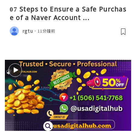
07 Steps to Ensure a Safe Purchas
e of a Naver Account ...
rgtu
11分鐘前