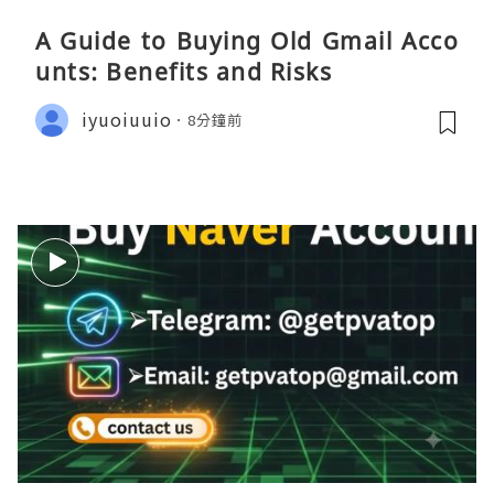
A Guide to Buying Old Gmail Acco
unts: Benefits and Risks
iyuoiuuio
8分鐘前