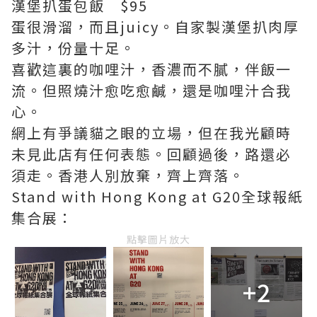
漢堡扒蛋包飯 $95
蛋很滑溜，而且juicy。自家製漢堡扒肉厚
多汁，份量十足。
喜歡這裏的咖哩汁，香濃而不膩，伴飯一
流。但照燒汁愈吃愈鹹，還是咖哩汁合我
心。
網上有爭議貓之眼的立場，但在我光顧時
未見此店有任何表態。回顧過後，路還必
須走。香港人別放棄，齊上齊落。
Stand with Hong Kong at G20全球報紙
集合展：
點擊圖片放大
+2