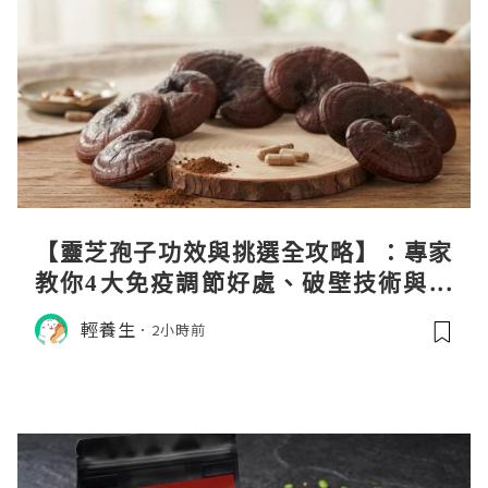
【靈芝孢子功效與挑選全攻略】：專家
教你4大免疫調節好處、破壁技術與挑
選秘訣
輕養生
2小時前