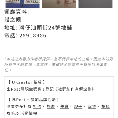
餐廳資料:
貓之眼
地址: 灣仔汕頭街24號地舖
電話: 28918986
*本站之內容由作者所提供，並不代表本站的立場。因此本站對
所有博客的立場、真實性、準確性及完整性不負任何法律責
任。
【 U Creator 招募 】
出Post賺現金獎賞 l
登記《社群創作有價企劃》
【 睇Post + 參加品牌活動 】
瀏覽更多社群
打卡
丶
旅遊
丶
美食
丶
親子
丶
寵物
丶
扮靚
攻略
及
活動情報