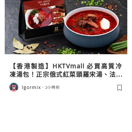
【香港製造】HKTVmall 必買高質冷
凍湯包！正宗俄式紅菜頭羅宋湯、法式
龍蝦濃湯與生酮膠原蛋白骨頭湯全攻略
Igormix
2小時前