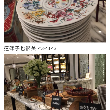
連碟子也很美 <3<3<3