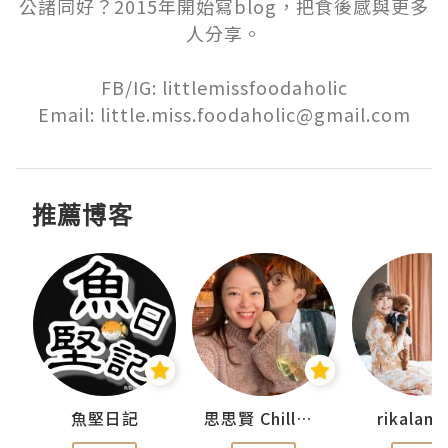
公諸同好？2015年開始寫blog，把食後感與更多
人分享。

FB/IG: littlemissfoodaholic

Email: little.miss.foodaholic@gmail.com
推薦博客
urnal
魚堅日記
思思賢 ChillMyBabe
rikala