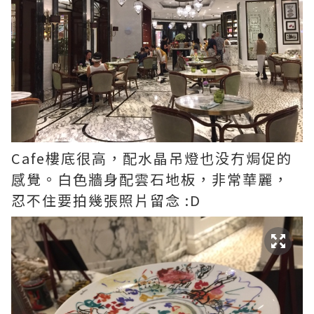
Cafe樓底很高，配水晶吊燈也没冇焗促的
感覺。白色牆身配雲石地板，非常華麗，
忍不住要拍幾張照片留念 :D