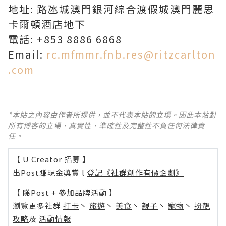
地址: 路氹城澳門銀河綜合渡假城澳門麗思
卡爾頓酒店地下
電話: +853 8886 6868
Email:
rc.mfmmr.fnb.res@ritzcarlton
.com
*本站之內容由作者所提供，並不代表本站的立場。因此本站對
所有博客的立場、真實性、準確性及完整性不負任何法律責
任。
【 U Creator 招募 】
出Post賺現金獎賞 l
登記《社群創作有價企劃》
【 睇Post + 參加品牌活動 】
瀏覽更多社群
打卡
丶
旅遊
丶
美食
丶
親子
丶
寵物
丶
扮靚
攻略
及
活動情報