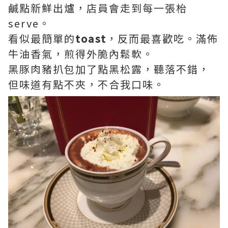
鹹點新鮮出爐，店員會走到每一張枱
serve。
看似最簡單的
toast
，反而最喜歡吃。滿佈
牛油香氣，煎得外脆內鬆軟。
黑豚肉豬扒包加了點黑松露，聽落不錯，
但味道有點不夾，不合我口味。