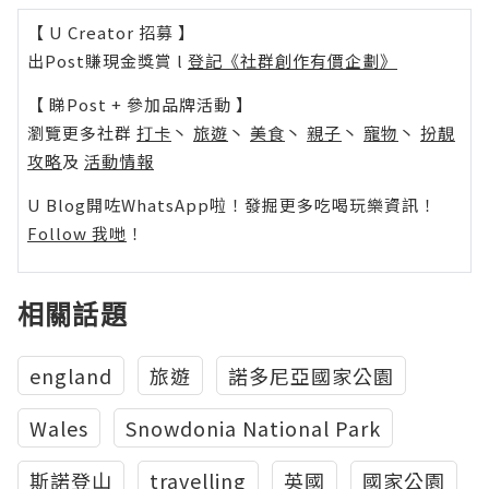
【 U Creator 招募 】
出Post賺現金獎賞 l
登記《社群創作有價企劃》
【 睇Post + 參加品牌活動 】
瀏覽更多社群
打卡
丶
旅遊
丶
美食
丶
親子
丶
寵物
丶
扮靚
攻略
及
活動情報
U Blog開咗WhatsApp啦！發掘更多吃喝玩樂資訊！
Follow 我哋
！
相關話題
england
旅遊
諾多尼亞國家公園
Wales
Snowdonia National Park
斯諾登山
travelling
英國
國家公園