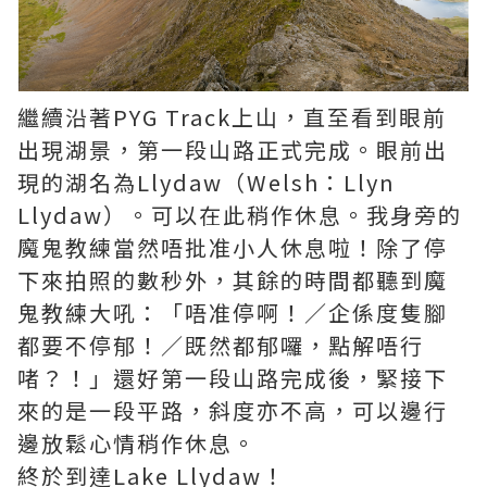
繼續沿著PYG Track上山，直至看到眼前
出現湖景，第一段山路正式完成。眼前出
現的湖名為Llydaw（Welsh：Llyn
Llydaw）。可以在此稍作休息。我身旁的
魔鬼教練當然唔批准小人休息啦！除了停
下來拍照的數秒外，其餘的時間都聽到魔
鬼教練大吼：「唔准停啊！／企係度隻腳
都要不停郁！／既然都郁囉，點解唔行
啫？！」還好第一段山路完成後，緊接下
來的是一段平路，斜度亦不高，可以邊行
邊放鬆心情稍作休息。
終於到達Lake Llydaw！