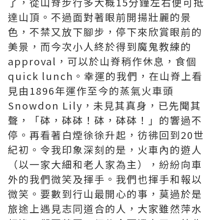
了，從山脊步行多大概15分鐘左右便可抵
達山頂。不過面對著眼前開揚壯麗的景
色，不禁又放下腳步，停下來欣賞眼前的
美景，而今次小人終於得到魔鬼教練的
approval，可以於山脊稍作休息，食個
quick lunch。幸運的我們，在山脊上看
見由1896年運作至今的蒸氣火車頭
Snowdon Lily，未見其真身，已先聞其
聲，「砵，砵砵！砵，砵砵！」的響過不
停。再看著白煙徐徐升起，彷彿回到20世
紀初。令我印象深刻的是，火車內的遊人
（以一家大細和老人家為主），紛紛向車
外的我們微笑及揮手。我們也揮手和報以
微笑。要數到行山最開心的事，莫過於是
旅途上遇見志同道合的人，大家雖然萍水