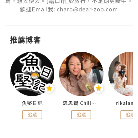
寫，想去便去。(藉口)忙於旅行，不定期更新中。
歡迎Email我: charo@dear-zoo.com
推薦博客
urnal
魚堅日記
思思賢 ChillMyBabe
rikala
追蹤
追蹤
追蹤