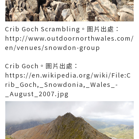
Crib Goch Scrambling。圖片出處：
http://www.outdoornorthwales.com/
en/venues/snowdon-group
Crib Goch。圖片出處：
https://en.wikipedia.org/wiki/File:C
rib_Goch,_Snowdonia,_Wales_-
_August_2007.jpg