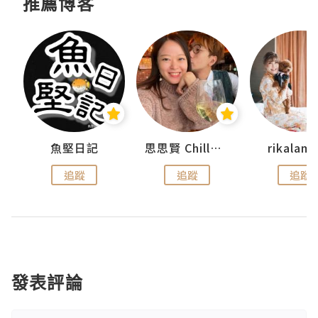
推薦博客
urnal
魚堅日記
思思賢 ChillMyBabe
rikala
追蹤
追蹤
追蹤
發表評論