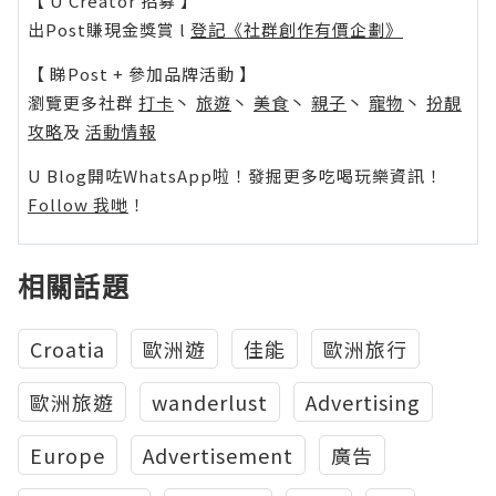
【 U Creator 招募 】
出Post賺現金獎賞 l
登記《社群創作有價企劃》
【 睇Post + 參加品牌活動 】
瀏覽更多社群
打卡
丶
旅遊
丶
美食
丶
親子
丶
寵物
丶
扮靚
攻略
及
活動情報
U Blog開咗WhatsApp啦！發掘更多吃喝玩樂資訊！
Follow 我哋
！
相關話題
Croatia
歐洲遊
佳能
歐洲旅行
歐洲旅遊
wanderlust
Advertising
Europe
Advertisement
廣告