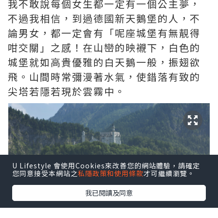
我不敢說每個女生都一定有一個公主夢，
不過我相信，到過德國新天鵝堡的人，不
論男女，都一定會有「呢座城堡有無靚得
咁交關」之感！在山巒的映襯下，白色的
城堡就如高貴優雅的白天鵝一般，振翅欲
飛。山間時常彌漫著水氣，使錯落有致的
尖塔若隱若現於雲霧中。
U Lifestyle 會使用Cookies來改善您的網站體驗，請確定
您同意接受本網站之
私隱政策和使用條款
才可繼續瀏覽。
我已閱讀及同意