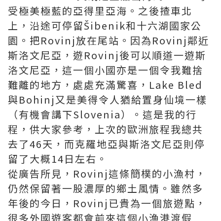
受極美極藍的亞得里亞海。之後揸車北
上，沿途可停留Šibenik和十六湖國家公
園。把Rovinj放在尾站。因為Rovinj鄰近
斯洛文尼亞，遊Rovinj後可以順道一遊斯
洛文尼亞，這一個小國亦是一個令我難捨
難離的地方，處處充滿驚喜，Lake Bled
與Bohinj又是美得令人猶給置身仙境一樣
（有機會講下Slovenia）。這是我的行
程，供大家參考，上次的歐洲旅程我總共
去了46天，而克羅地亞與斯洛文尼亞則停
留了大概14日左右。
從廣告所見，Rovinj這條簡樸的小漁村，
仍然保留著一股濃厚的鄉土風情。雖然多
年後的今日，Rovinj已貴為一個旅遊點，
很多外國遊客都會前來這個小漁港渡假