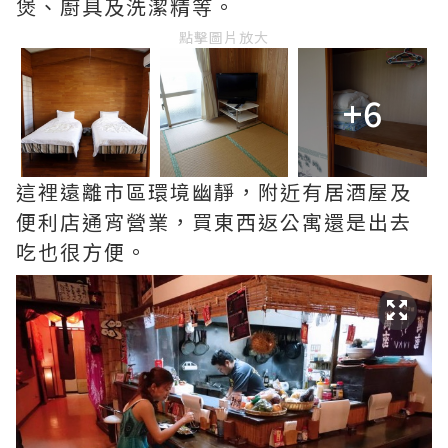
煲、廚具及洗潔精等。
點擊圖片放大
+6
這裡遠離市區環境幽靜，附近有居酒屋及
便利店通宵營業，買東西返公寓還是出去
吃也很方便。