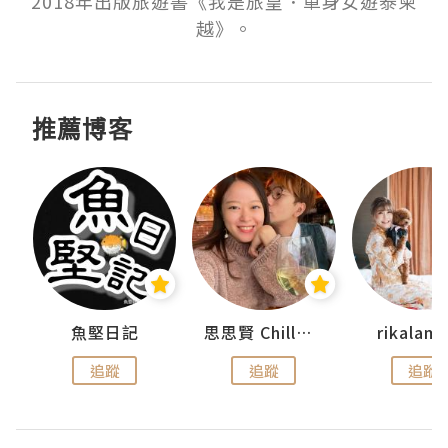
2018年出版旅遊書《我是旅皇．單身女遊泰柬
越》。
推薦博客
urnal
魚堅日記
思思賢 ChillMyBabe
rikala
追蹤
追蹤
追蹤