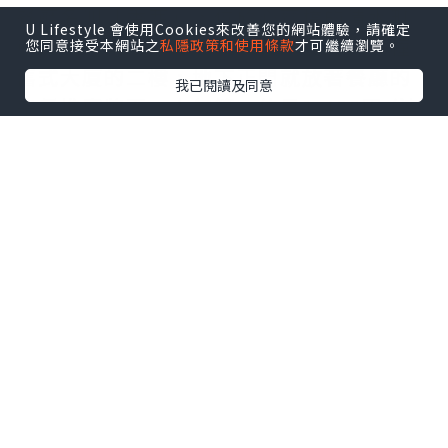
餐廳名叫「香西」，位於心齋橋的清水町
U Lifestyle 會使用Cookies來改善您的網站體驗，請確定
筋，附近有不少酒店。鐵板燒餐廳在一幢
您同意接受本網站之
私隱政策和使用條款
才可繼續瀏覽。
舊式大廈的二樓，地下正門就放著餐廳的
我已閱讀及同意
午餐推廣牌面，人氣第一位是1,400円 (連
稅1,540) 黑毛和牛漢堡套餐。