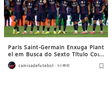
Paris Saint-Germain Enxuga Plant
el em Busca do Sexto Título Cons
ecutivo da Liga
camisadefutebol
9小時前