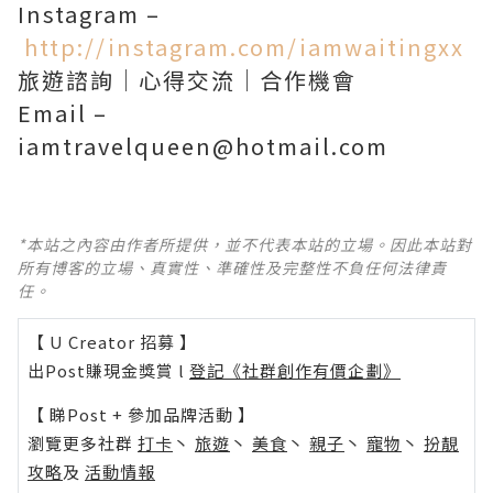
Instagram –
http://instagram.com/iamwaitingxx
旅遊諮詢｜心得交流｜合作機會
Email –
iamtravelqueen@hotmail.com
*本站之內容由作者所提供，並不代表本站的立場。因此本站對
所有博客的立場、真實性、準確性及完整性不負任何法律責
任。
【 U Creator 招募 】
出Post賺現金獎賞 l
登記《社群創作有價企劃》
【 睇Post + 參加品牌活動 】
瀏覽更多社群
打卡
丶
旅遊
丶
美食
丶
親子
丶
寵物
丶
扮靚
攻略
及
活動情報