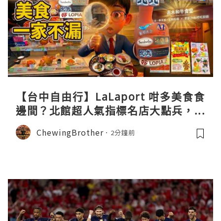
【台中自由行】LaLaport 咁多美食食
邊間？北館超人氣指標名店大點兵，深
度實測日本直送「北丸」職人料理與南
ChewingBrother
2分鐘前
館 LOPIA 超市神級熟食區！