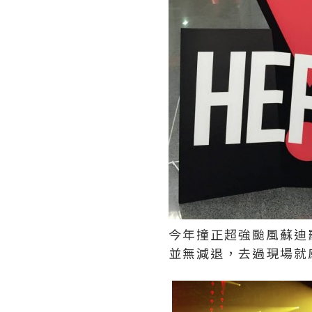
今年撞正超強颱風蘇迪
並無減退，去過現場就