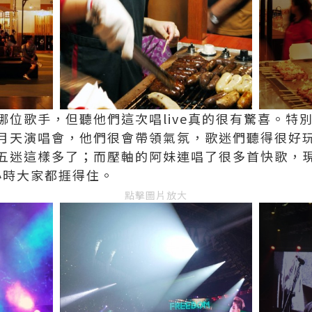
哪位歌手，但聽他們這次唱live真的很有驚喜。特
月天演唱會，他們很會帶領氣氛，歌迷們聽得很好
五迷這樣多了；而壓軸的阿妹連唱了很多首快歌，現場
十小時大家都捱得住。
點擊圖片放大