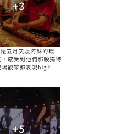
+3
別是五月天及阿妹的環
玩，感受到他們那股獨特
觀眾都表現high
+5