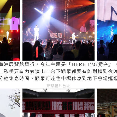
港展覽館舉行，今年主題是「HERE I
'M!
我在」
止歌手要有力氣演出，台下觀眾都要有能耐撐到夜
分鐘休息時間，觀眾可趁住中場休息到地下會場逛
點擊圖片放大