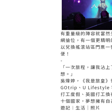
有重量級的陣容就當然全
網搶位，有一個更精明
以兌換搖滾站區門票一
便！
-
「一次旅程，讓我沾上
想。」
吳煒婷，《我是旅皇》博
GOtrip、U Lif
打工度假、英國打工換
十個國家，夢想擁有自
遊記︱生活｜照片