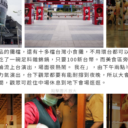
品的攤檔，還有十多檔台灣小食攤，不用環台都可
吃了一碗足料雜錦鍋，只要100新台幣。而美食區
輪流上台演出，場面很熱鬧。 我在」，由下午兩點
力氣演出，台下觀眾都要有能耐撐到夜晚，所以大
間，觀眾可趁住中場休息到地下會場逛逛。
點擊圖片放大