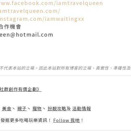
www.facebook.com/iamtravelqueen
iamtravelqueen.com/
instagram.com/iamwaitingxx
合作機會
ueen@hotmail.com
並不代表本站的立場。因此本站對所有博客的立場、真實性、準確性
社群創作有價企劃》
】
丶
美食
丶
親子
丶
寵物
丶
扮靚攻略
及
活動情報
p啦！發掘更多吃喝玩樂資訊！
Follow 我哋
！