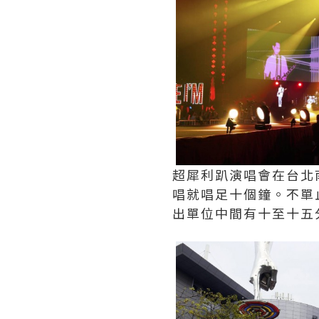
超犀利趴演唱會在台北南
唱就唱足十個鐘。不單
出單位中間有十至十五