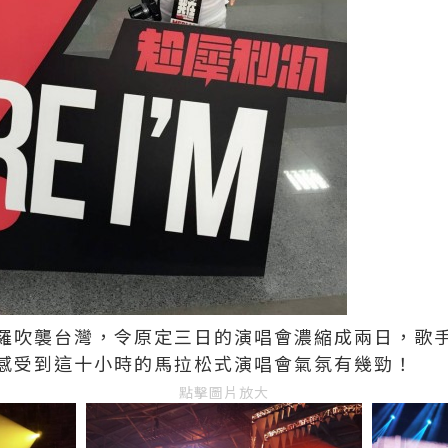
羅吹襲台灣，令原定三日的演唱會濃縮成兩日，歌
感受到這十小時的馬拉松式演唱會氣氛有幾勁！
點擊圖片放大