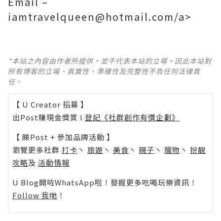
Email –
iamtravelqueen@hotmail.com/a>
*本站之內容由作者所提供，並不代表本站的立場。因此本站對
所有博客的立場、真實性、準確性及完整性不負任何法律責
任。
【 U Creator 招募 】
出Post賺現金獎賞 l
登記《社群創作有價企劃》
【 睇Post + 參加品牌活動 】
瀏覽更多社群
打卡
丶
旅遊
丶
美食
丶
親子
丶
寵物
丶
扮靚
攻略
及
活動情報
U Blog開咗WhatsApp啦！發掘更多吃喝玩樂資訊！
Follow 我哋
！