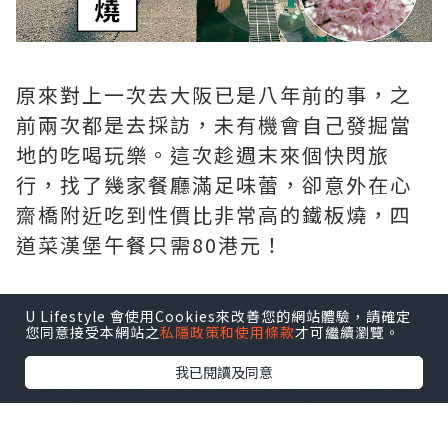
原來對上一次去大阪已是八年前的事，之
前兩次都是去採訪，未有機會自己發掘當
地的吃喝玩樂。這次趁週末來個快閃旅
行，找了幾家餐廳滿足味蕾，卻意外在心
齋橋附近吃到性價比非常高的鐵板燒，四
道菜漢堡午餐只需80港元！
餐廳名叫「香西」，位於心齋橋的清水町
U Lifestyle 會使用Cookies來改善您的網站體驗，請確定
筋，附近有不少酒店。鐵板燒餐廳在一幢
您同意接受本網站之
私隱政策和使用條款
才可繼續瀏覽。
舊式大廈的二樓，地下正門就放著餐廳的
我已閱讀及同意
午餐推廣牌面，人氣第一位是1,400円 (連
稅1,540) 黑毛和牛漢堡套餐。