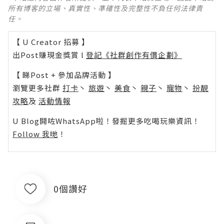
所有博客的立場、真實性、準確性及完整性不負任何法律責
任。
【 U Creator 招募 】
出Post賺現金獎賞 l
登記《社群創作有價企劃》
【 睇Post + 參加品牌活動 】
瀏覽更多社群
打卡
丶
旅遊
丶
美食
丶
親子
丶
寵物
丶
扮靚
攻略
及
活動情報
U Blog開咗WhatsApp啦！發掘更多吃喝玩樂資訊！
Follow 我哋
！
0個讚好