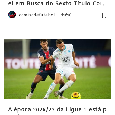
el em Busca do Sexto Título Cons
ecutivo da Liga
camisadefutebol
3小時前
A época 2026/27 da Ligue 1 está p