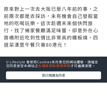
原來對上一次去大阪已是八年前的事，之
前兩次都是去採訪，未有機會自己發掘當
地的吃喝玩樂。這次趁週末來個快閃旅
行，找了幾家餐廳滿足味蕾，卻意外在心
齋橋附近吃到性價比非常高的鐵板燒，四
道菜漢堡午餐只需80港元！
餐廳名叫「香西」，位於心齋橋的清水町
U Lifestyle 會使用Cookies來改善您的網站體驗，請確定
筋，附近有不少酒店。鐵板燒餐廳在一幢
您同意接受本網站之
私隱政策和使用條款
才可繼續瀏覽。
舊式大廈的二樓，地下正門就放著餐廳的
我已閱讀及同意
午餐推廣牌面，人氣第一位是1,400円 (連
稅1,540) 黑毛和牛漢堡套餐。