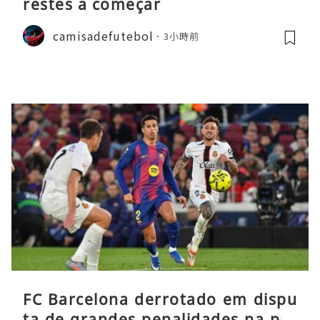
restes a começar
camisadefutebol
3小時前
FC Barcelona derrotado em dispu
ta de grandes penalidades na pré