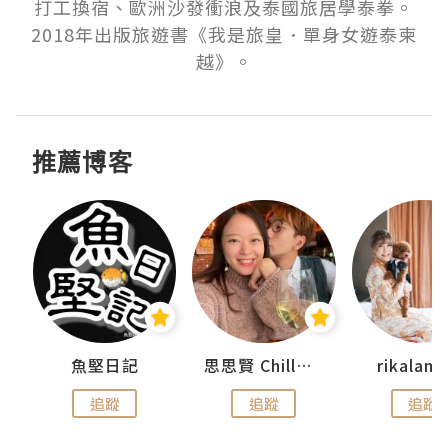
打工換宿、歐洲沙發衝浪及泰國旅居學泰拳。
2018年出版旅遊書《我是旅皇．單身女遊泰柬
越》。
推薦博客
urnal
魚堅日記
思思賢 ChillMyBabe
rikala
追蹤
追蹤
追蹤