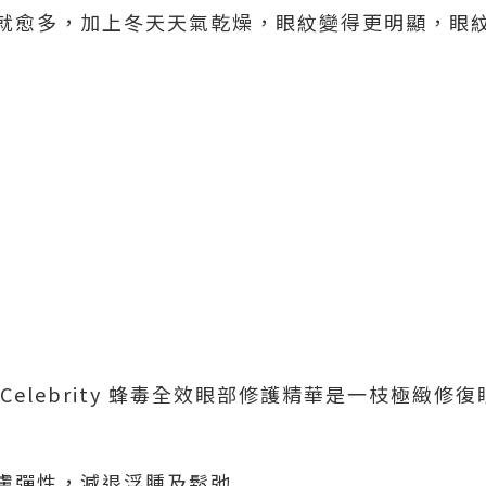
就愈多，加上冬天天氣乾燥，眼紋變得更明顯，眼
se Celebrity 蜂毒全效眼部修護精華是一枝極緻
膚彈性，減退浮腫及鬆弛