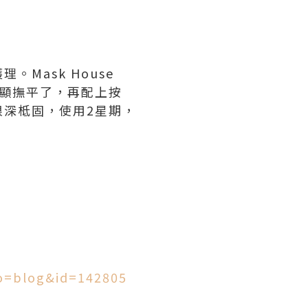
Mask House
也明顯撫平了，再配上按
深柢固，使用2星期，
o=blog&id=142805