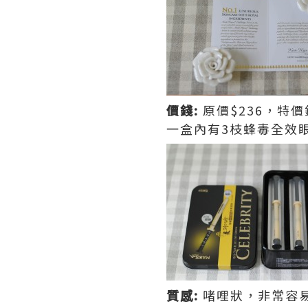
價錢
:
原價$236，特價
一盒內有3枝蜂毒全效
質感
:
啫哩狀，非常容