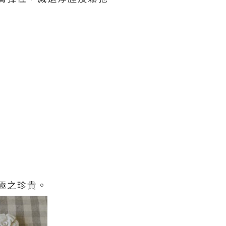
極之珍貴。