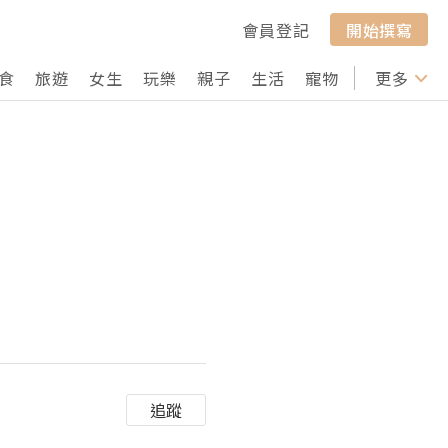
會員登記
開始撰寫
食
旅遊
女生
玩樂
親子
生活
寵物
行山
更多
打卡
追蹤