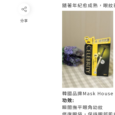
隨著年紀愈成熟，眼紋
分享
韓國品牌Mask Hou
功效
:
瞬間撫平眼角幼紋
修復眼袋，保持眼部肌