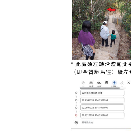
* 此處須左轉沿渣甸
（即金督馳馬徑）續左