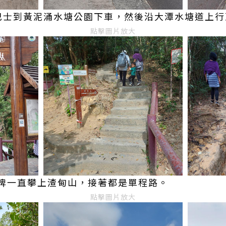
巴士到黃泥涌水塘公園下車，然後沿大潭水塘道上行
點擊圖片放大
牌一直攀上渣甸山，接著都是單程路。
點擊圖片放大