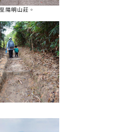
至陽明山莊
。