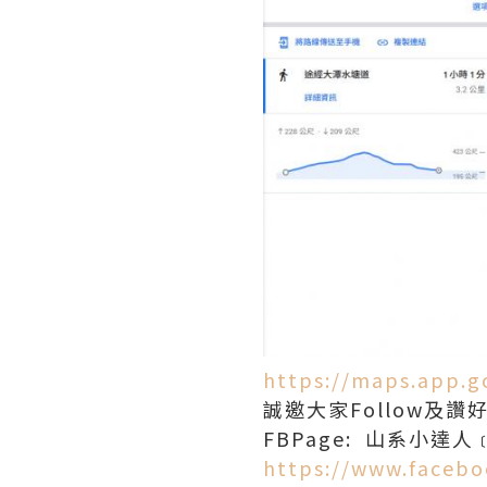
https://maps.app.
誠邀大家Follow及
FBPage: 山系小達
https://www.faceboo