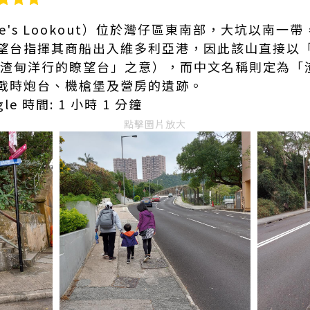
ne's Lookout）位於灣仔區東南部，大坑以南一帶
台指揮其商船出入維多利亞港，因此該山直接以「Jar
（即「渣甸洋行的瞭望台」之意），而中文名稱則定為
戰時炮台、機槍堡及營房的遺跡。
gle 時間: 1 小時 1 分鐘
點擊圖片放大