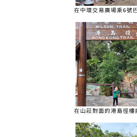
在中環交易廣場乘6號
在山莊對面的港島徑樓