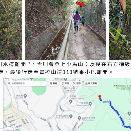
北引水道離開 *，否則會登上小馬山；及後在右方梯
走，最後行走至畢拉山道111號乘小巴離開。