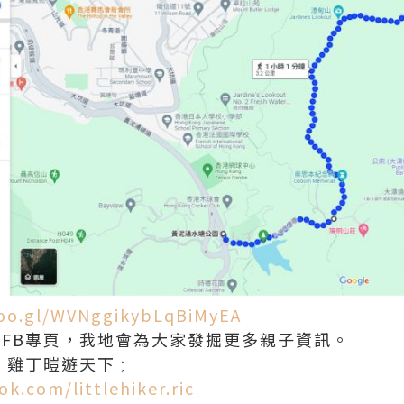
goo.gl/WVNggikybLqBiMyEA
讚好FB專頁，我地會為大家發掘更多親子資訊。
人﹝雞丁暟遊天下﹞
k.com/littlehiker.ric