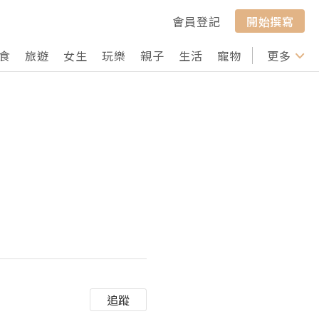
會員登記
開始撰寫
食
旅遊
女生
玩樂
親子
生活
寵物
行山
更多
打卡
追蹤