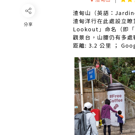
渣甸山（英語：Jardi
渣甸洋行在此處設立瞭望
分享
Lookout」命名
觀景台，山腰仍有多處
距離: 3.2 公里 ； Goo