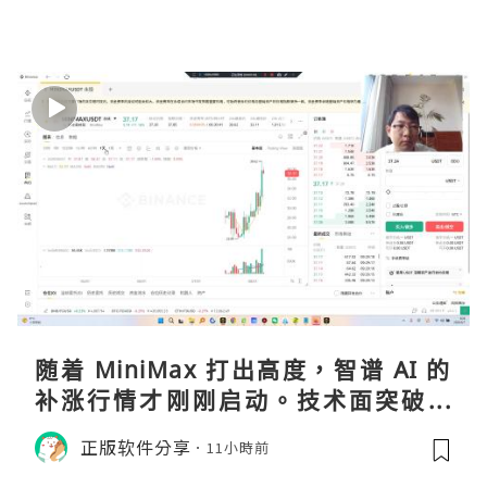
随着 MiniMax 打出高度，智谱 AI 的
补涨行情才刚刚启动。技术面突破在
即，基本面逻辑硬朗，目标先看 170，
正版软件分享
11小時前
顺势做多，在巨头上市潮来临前享受泡