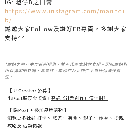
IG: 暟仔B之日常
https://www.instagram.com/manhoi
b/
誠邀大家Follow及讚好FB專頁，多謝大家
支持^^
*本站之內容由作者所提供，並不代表本站的立場。因此本站對
所有博客的立場、真實性、準確性及完整性不負任何法律責
任。
【 U Creator 招募 】
出Post賺現金獎賞 l
登記《社群創作有價企劃》
【 睇Post + 參加品牌活動 】
瀏覽更多社群
打卡
丶
旅遊
丶
美食
丶
親子
丶
寵物
丶
扮靚
攻略
及
活動情報