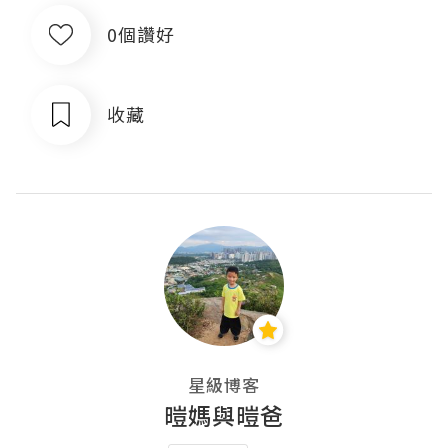
0個讚好
收藏
星級博客
暟媽與暟爸