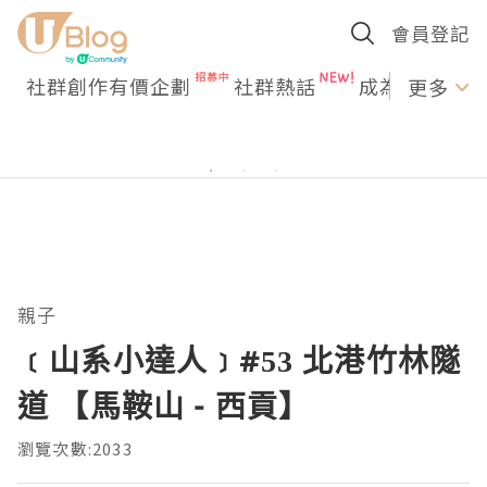
會員登記
社群創作有價企劃
社群熱話
成為U Creato
更多
親子
﹝山系小達人﹞#53 北港竹林隧
道 【馬鞍山 - 西貢】
瀏覽次數:2033