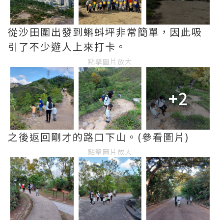
從沙田圍出發到蝌蚪坪非常簡單，因此吸
引了不少遊人上來打卡。
點擊圖片放大
+2
之後返回剛才的路口下山。(參看圖片)
點擊圖片放大