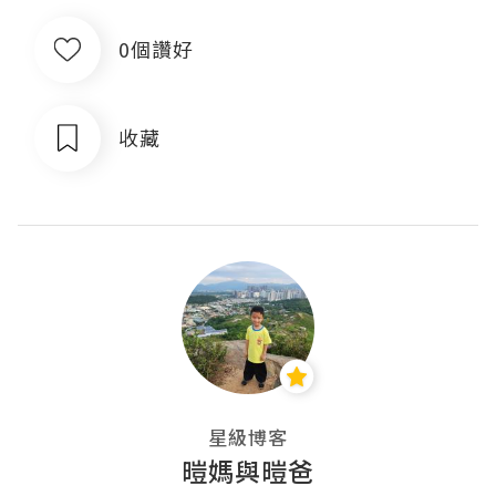
0個讚好
收藏
星級博客
暟媽與暟爸