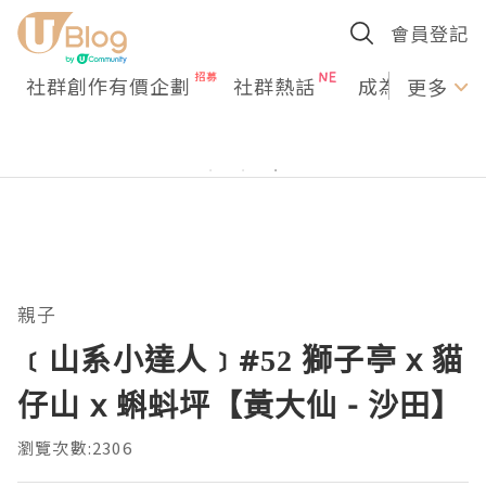
會員登記
社群創作有價企劃
社群熱話
成為U Creato
更多
親子
﹝山系小達人﹞#52 獅子亭 x 貓
仔山 x 蝌蚪坪【黃大仙 - 沙田】
瀏覽次數:2306