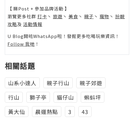
【 睇Post + 參加品牌活動 】
瀏覽更多社群
打卡
丶
旅遊
丶
美食
丶
親子
丶
寵物
丶
扮靚
攻略
及
活動情報
U Blog開咗WhatsApp啦！發掘更多吃喝玩樂資訊！
Follow 我哋
！
相關話題
山系小達人
親子行山
親子郊遊
行山
獅子亭
貓仔山
蝌蚪坪
黃大仙
晨運熱點
3
43