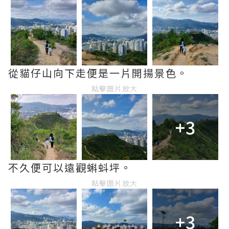
從貓仔山向下走便是一片開揚景色。
點擊圖片放大
+3
不久便可以遠觀蝌蚪坪。
點擊圖片放大
+3