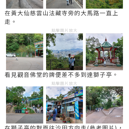
在黃大仙慈雲山法藏寺旁的大馬路一直上
走。
點擊圖片放大
看見觀音佛堂的牌便差不多到達獅子亭。
點擊圖片放大
在獅子亭的對面往沙田方向走(參考圖片)，