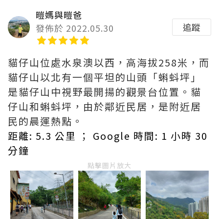
暟媽與暟爸
追蹤
發佈於 2022.05.30
貓仔山位處水泉澳以西，高海拔258米，而
貓仔山以北有一個平坦的山頭「蝌蚪坪」
是貓仔山中視野最開揚的觀景台位置。貓
仔山和蝌蚪坪，由於鄰近民居，是附近居
民的晨運熱點。
距離: 5.3 公里 ； Google 時間: 1 小時 30
分鐘
點擊圖片放大