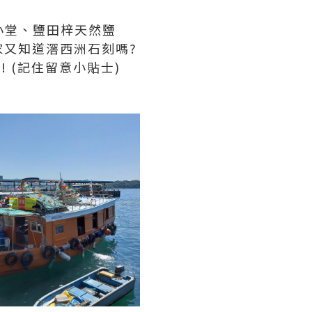
小堂、鹽田梓天然鹽
又知道滘西洲石刻嗎?
 (記住留意小貼士)