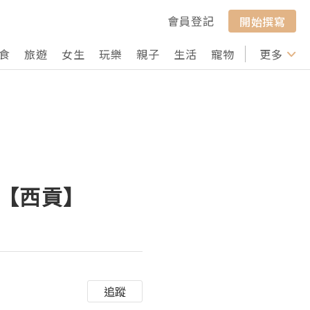
會員登記
開始撰寫
食
旅遊
女生
玩樂
親子
生活
寵物
行山
更多
打卡
I【西貢】
追蹤