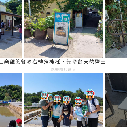
土窯雞的餐廳右轉落樓梯，先參觀天然鹽田。
點擊圖片放大