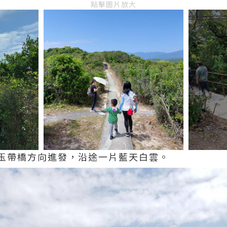
點擊圖片放大
玉帶橋方向進發，沿途一片藍天白雲。