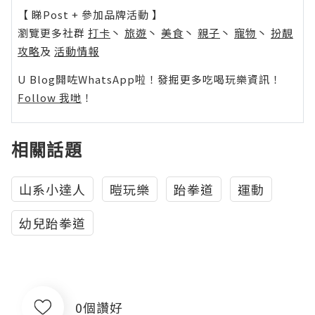
【 睇Post + 參加品牌活動 】
瀏覽更多社群
打卡
丶
旅遊
丶
美食
丶
親子
丶
寵物
丶
扮靚
攻略
及
活動情報
U Blog開咗WhatsApp啦！發掘更多吃喝玩樂資訊！
Follow 我哋
！
相關話題
山系小達人
暟玩樂
跆拳道
運動
幼兒跆拳道
0個讚好