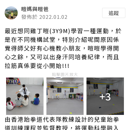
暟媽與暟爸
追蹤
發佈於 2022.01.02
最近想同雞丁暟(3Y9M)學習一種運動，於
是在不同機構試堂，特別介紹呢間原因係
覺得師父好有心機教小朋友，暟暟學得開
心之餘，又可以出身汗同培養紀律，而且
拉筋真係要從小開始!!!
點擊圖片放大
+3
由香港跆拳道代表隊教練設計的兒童跆拳
道訓練課程並監督教授，將運動科學融入