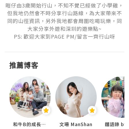
暟仔由3歲開始行山，不知不覺已經做了小學雞，
但我地仍然會不時分享行山路線，為大家帶來不
同的山徑資訊，另外我地都會周圍吃喝玩樂，同
大家分享外遊和深圳的遊樂點~

PS: 歡迎大家到PAGE PM/留言一齊行山呀
推薦博客
妹
和牛B的成長日記
文珊 ManShan