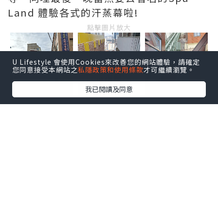
Land 體驗各式的汗蒸幕啦!
點擊圖片放大
U Lifestyle 會使用Cookies來改善您的網站體驗，請確定
您同意接受本網站之
私隱政策和使用條款
才可繼續瀏覽。
我已閱讀及同意
由鐵路站行上168階梯大約10-15分鐘，到
達前會行一條45度的大斜路~
點擊圖片放大
這裡有一個休憩地方可以俯瞰整片小區。