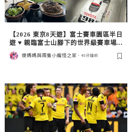
【2026 東京8天遊】富士賽車園區半日
遊 ♥ 親臨富士山腳下的世界級賽車場 F
uji SpeedWay。參觀富士賽車博物
儍媽媽與兩隻小魔怪之家
45分鐘前
館。到觀景餐廳邊觀賞賽車邊嘆午餐