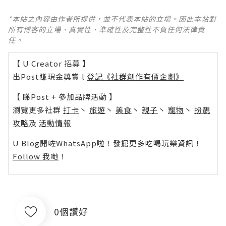
*本站之內容由作者所提供，並不代表本站的立場。因此本站對
所有博客的立場、真實性、準確性及完整性不負任何法律責
任。
【 U Creator 招募 】
出Post賺現金獎賞 l
登記《社群創作有價企劃》
【 睇Post + 參加品牌活動 】
瀏覽更多社群
打卡
丶
旅遊
丶
美食
丶
親子
丶
寵物
丶
扮靚
攻略
及
活動情報
U Blog開咗WhatsApp啦！發掘更多吃喝玩樂資訊！
Follow 我哋
！
0個讚好