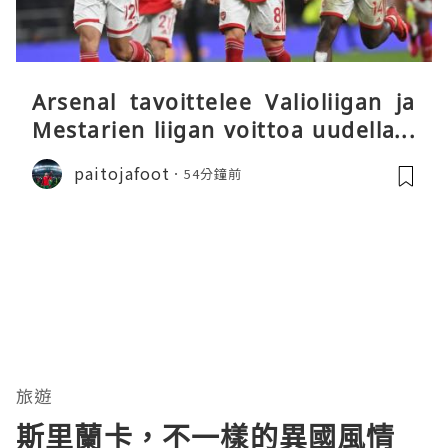
Arsenal tavoittelee Valioliigan ja
Mestarien liigan voittoa uudella k
audella
paitojafoot
54分鐘前
旅遊
斯里蘭卡，不一樣的異國風情