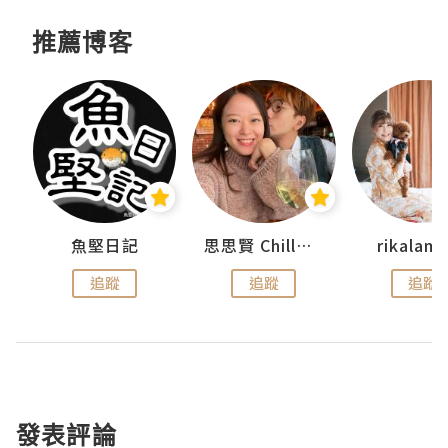
推薦博客
urnal
魚堅日記
思思賢 ChillMyBabe
rikala
追蹤
追蹤
追蹤
發表評論