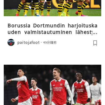
Borussia Dortmundin harjoituska
uden valmistautuminen lähestyy
päätöstään
paitojafoot
49分鐘前