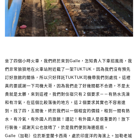
坐了四個小時火車，我們終於來到Galle，怎知貴人下車招風雨，我
們非常狼狽地在火車站附近截了一架TUKTUK，因為我們沒有預先
訂好旅館的關係，所以只好拜託TUKTUK司機帶我們到處找。
這裡
真的要感謝一下司機大哥，因為我們走了好幾間都不合適，不是太
貴就是太髒，來到這裡，我們對住宿只有２個要求－－有熱水洗澡
和有冷氣，在這個比較落後的地方，這２個要求其實也不容易達
到。
找了四，五間後，終於我們以一個相宜的價錢，租到一間有熱
水，有冷氣，有外國人的旅館！
謹記！有外國人是很重要的！
放下
行裝後，感謝天公也放晴了，於是我們便到海邊逛逛。
Galle（加勒）位於斯里蘭卡西南，處於印度洋的海濱上。加勒老城