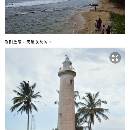
剛剛放晴，天還灰灰的。