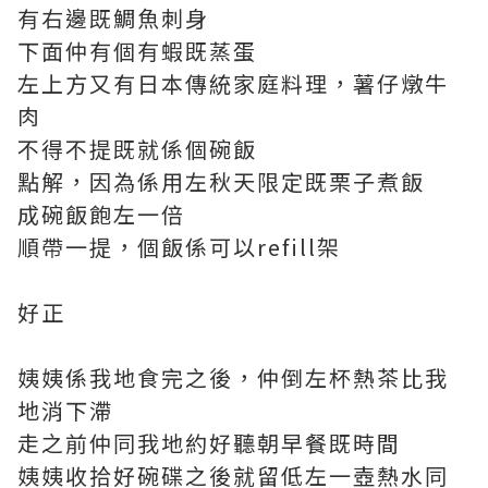
有右邊既鯛魚刺身
下面仲有個有蝦既蒸蛋
左上方又有日本傳統家庭料理，薯仔燉牛
肉
不得不提既就係個碗飯
點解，因為係用左秋天限定既栗子煮飯
成碗飯飽左一倍
順帶一提，個飯係可以refill架
好正
姨姨係我地食完之後，仲倒左杯熱茶比我
地消下滯
走之前仲同我地約好聽朝早餐既時間
姨姨收拾好碗碟之後就留低左一壺熱水同