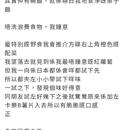
其實仲有碗飯，就係尋日我地食淨既栗子
飯
唔洗浪費食物，我鐘意
最特別既野食我會推介方碟右上角橙色既
配菜
我望落去就見到係我最唔鐘意既紅蘿蔔
但我一向係日本都係會咩都試下先
所以都夾左小小黎試下咩味
一試之下，發現個味好得意
同朋友試左好幾下之後就驚覺原來係加左
卡樂B薯片入去所以有脆脆既口感
正