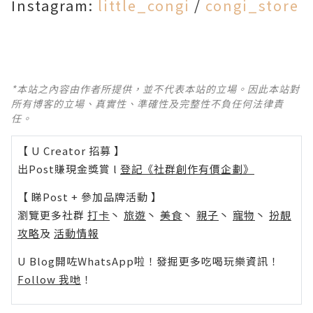
Instagram:
little_congi
/
congi_store
*本站之內容由作者所提供，並不代表本站的立場。因此本站對
所有博客的立場、真實性、準確性及完整性不負任何法律責
任。
【 U Creator 招募 】
出Post賺現金獎賞 l
登記《社群創作有價企劃》
【 睇Post + 參加品牌活動 】
瀏覽更多社群
打卡
丶
旅遊
丶
美食
丶
親子
丶
寵物
丶
扮靚
攻略
及
活動情報
U Blog開咗WhatsApp啦！發掘更多吃喝玩樂資訊！
Follow 我哋
！