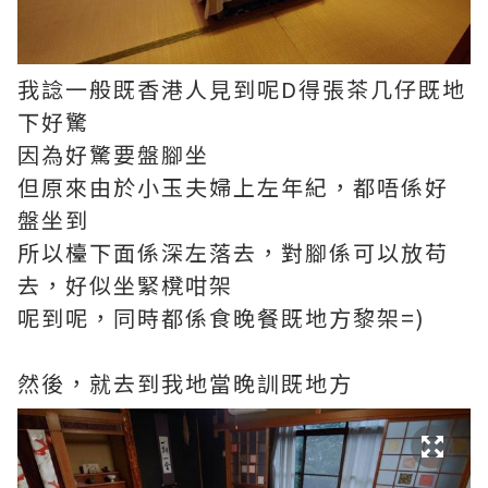
我諗一般既香港人見到呢D得張茶几仔既地
下好驚
因為好驚要盤腳坐
但原來由於小玉夫婦上左年紀，都唔係好
盤坐到
所以檯下面係深左落去，對腳係可以放苟
去，好似坐緊櫈咁架
呢到呢，同時都係食晚餐既地方黎架=)
然後，就去到我地當晚訓既地方