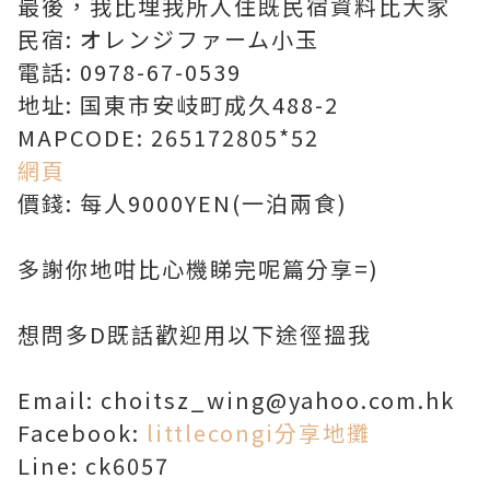
最後，我比埋我所入住既民宿資料比大家
民宿: オレンジファーム小玉
電話: 0978-67-0539
地址: 国東市安岐町成久488-2
MAPCODE: 265172805*52
網頁
價錢: 每人9000YEN(一泊兩食)
多謝你地咁比心機睇完呢篇分享=)
想問多D既話歡迎用以下途徑搵我
Email: choitsz_wing@yahoo.com.hk
Facebook:
littlecongi分享地攤
Line: ck6057