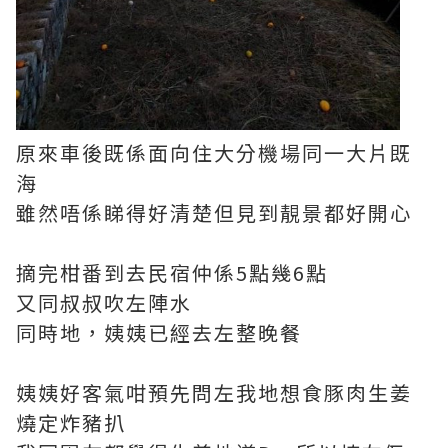
原來車後既係面向住大分機場同一大片既
海
雖然唔係睇得好清楚但見到靚景都好開心
摘完柑番到去民宿仲係5點幾6點
又同叔叔吹左陣水
同時地，姨姨已經去左整晚餐
姨姨好客氣咁預先問左我地想食豚肉生姜
燒定炸豬扒