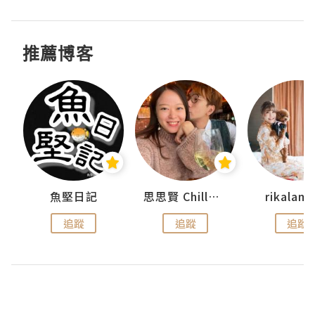
推薦博客
urnal
魚堅日記
思思賢 ChillMyBabe
rikala
追蹤
追蹤
追蹤