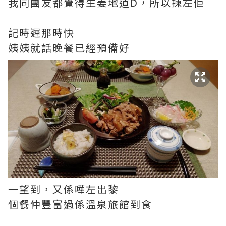
我同團友都覺得生姜地道D，所以揀左佢
記時遲那時快
姨姨就話晚餐已經預備好
一望到，又係嘩左出黎
個餐仲豐富過係溫泉旅館到食