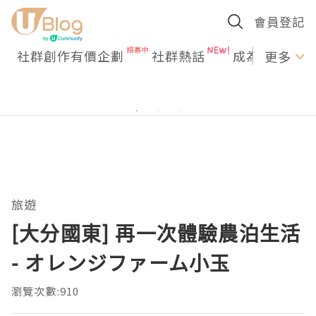
會員登記
社群創作有價企劃
社群熱話
成為U Creato
更多
旅遊
[大分國東] 再一次體驗農泊生活
- オレンジファーム小玉
瀏覽次數:910