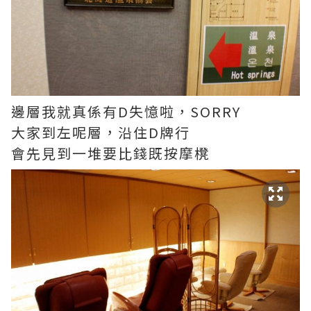
邊層我就真係有D失憶啦，SORRY
大家到左呢層，沿住D牌行
會先見到一堆要比錢既按摩櫈