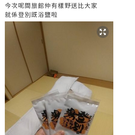
今次呢間旅館仲有樣野送比大家
就係登別既浴鹽啦