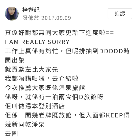
梓遊記
追蹤
發佈於 2017.09.09
真係好耐都無同大家更新下進度啦==
I AM REALLY SORRY
工作上真係有夠忙，但呢排抽到DDDDD時
間出黎
就貢獻左比大家先
我都唔講咁啦，去介紹啦
今次推薦大家既係溫泉旅館
係呀，就係有一泊兩食個D旅館呀
佢叫做湯本登別酒店
佢係一間幾老牌既旅館，但入面都KEEP得
幾新同乾淨架
去圖