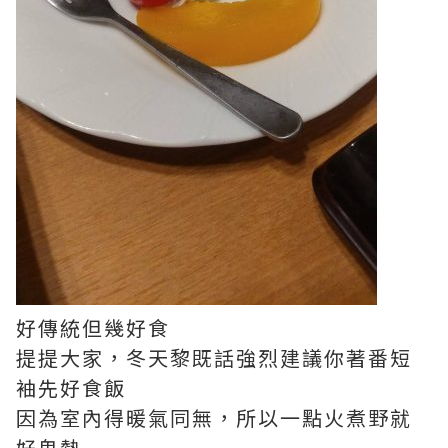
好傳統但幾好食
提提大家，冬天黎既話強烈建議你著番短
袖先好食飯
因為室內得暖氣同無，所以一點火煮野就
好鬼熱