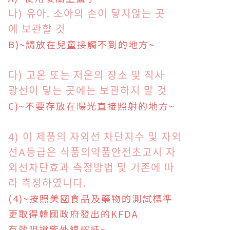
나)
유아. 소아의 손이 닿지않는 곳
에 보
관할 것
B
)~
請放在兒童接觸不到的地方
~
다) 고온
또는 저온의 장소 및 직사
광선이 닿
는 곳에는 보관하지 말 것
C
)~
不要存放在陽光直接照射的地方
~
4) 이 제품의 자외선 차단지수 및 자외
선A등급은 식품의약품안전초고시 자
외선차단효과 측정방법 및
기
존에
따
라
측
정하였니다.
(4)~按照美國食品及藥物的測試標準
更取得韓國政府發出的KFDA
有效阻擋
紫外線認証~