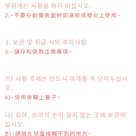
부위에는 사용을 하지 마십시오.
2.~不要在創傷表面
例如濕疹或發炎
上使用
~
3. 보관 및 취급 시의 주의사항
3.~儲存和使用注意事項
~
가) 사용 후에는 반드시 마개를 꼭 닫아두십시
오.
A
)
~
使用後關上蓋子
~
나) 유아, 소아의 손이 닿지 않는 곳에 보관하
십시오.
B
)
~
請放在兒童接觸不到的地方
~