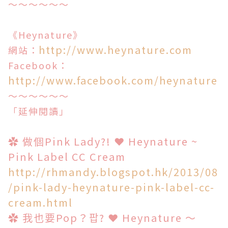
～～～～～～
《Heynature》
http://www.heynature.com
網站：
Facebook：
http://www.facebook.com/heynature
～～～～～～
「延伸閱讀」
✿ 做個Pink Lady?! ❤ Heynature ~
Pink Label CC Cream
http://rhmandy.blogspot.hk/2013/08
/pink-lady-heynature-pink-label-cc-
cream.html
✿ 我也要Pop？팝? ❤ Heynature ～