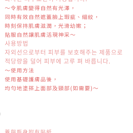
～令肌膚變得自然有光澤，
同時有效自然遮蓋臉上瑕疵、細紋，
時刻保持肌膚滋潤，光滑幼嫰；
貼服自然讓肌膚活現神采
～
사용방법
자외선으로부터 피부를 보호해주는 제품으로
적당량을 덜어 피부에 고루 펴 바릅니다.
～使用方法
使用基礎護膚品後，
均勻地塗搽上面部及頸部(如需要)～
蓋與瓶身附有貼紙