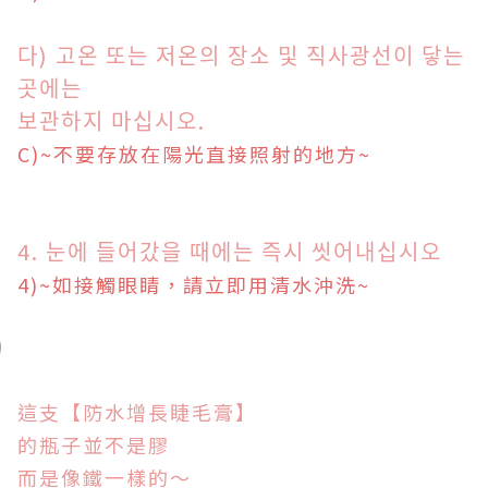
다) 고온 또는 저온의 장소 및 직사광선이 닿는
곳에는
보관하지 마십시오.
C
)
~
不要存放在陽光直接照射的地方
~
4. 눈에 들어갔을 때에는 즉시 씻어내십시오
4)~如接觸眼睛，請
立即
用清水沖洗
~
這支
【
防水增長睫毛膏】
的瓶子並不是膠
而是像鐵一樣的～