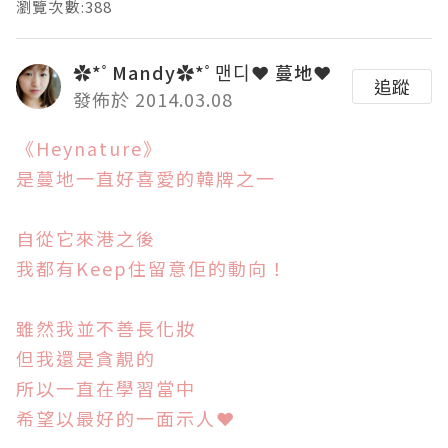
瀏覽次數:388
✿*ﾟMandy✿*ﾟ맨디❤ 蔓地❤
追蹤
發佈於 2014.03.08
《Heynature》
是蔓地
一直
好喜愛
的
韓牌之一
自從它來港之後
我都有Keep住留意佢的動向！
雖然我並不善長化妝
但我還是貪靚的
所以一直在學習當中
希望以最好的一面示人
❤