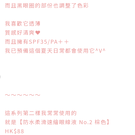
而且黑眼圈的部份也調整了色彩
我喜歡它透薄
質感好清爽
❤
而且擁有SPF35/PA＋＋
我已預備這個夏天日常都會使用它^V^
～
～～～～～
這系列第二樣我常常使用的
就是
【防水柔滑速繪眼線液 No.2 棕色】
HK$88