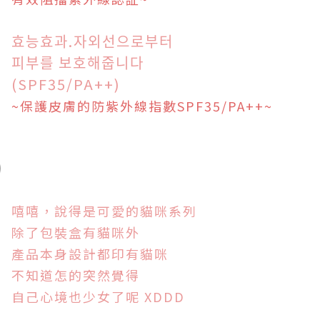
효능효과.자외선으로부터
피부를 보호해줍니다
(SPF35/PA++)
~保護皮膚的
防紫外線指數
SPF35/PA++
~
嘻嘻，說得是可愛的貓咪系列
除了包裝盒有貓咪外
產品本身設計都印有貓咪
不知道怎的突然覺得
自己心境也少女了呢 XDDD