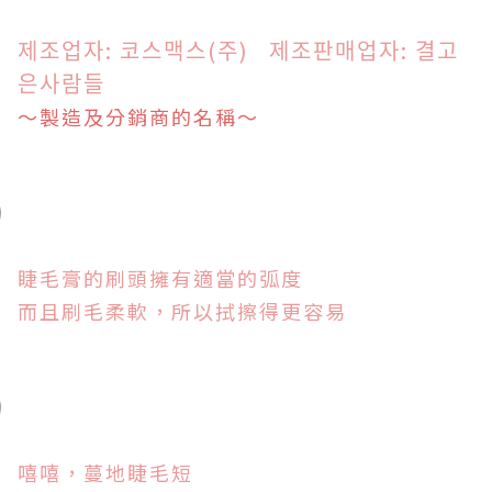
제조업자: 코스맥스(주) 제조판매업자: 결고
은사람들
～製造及分銷商的名稱～
睫毛膏的刷頭擁有適當的弧度
而且刷毛柔軟，所以拭擦得更容易
嘻嘻，蔓地睫毛短