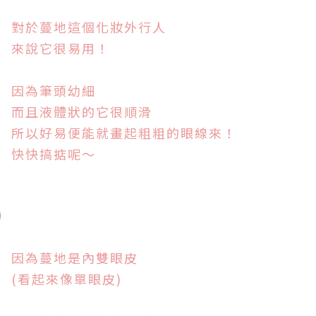
對於蔓地這個化妝
外行人
來說
它很易用！
因為筆頭幼細
而且液體狀的它
很順滑
所以好易便能就畫起粗粗的眼線來！
快快搞掂呢～
因為蔓地是內雙眼皮
(看起來像單眼皮)