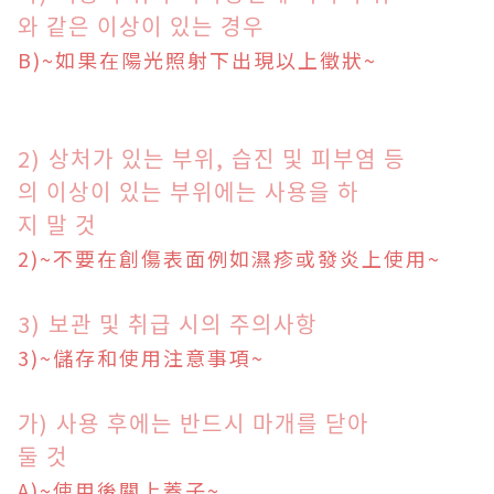
와 같은 이상이 있는 경우
B
)~
如果在陽光照射下出現以上徵狀
~
2) 상처가 있는 부위, 습진 및 피부염 등
의 이상이 있는 부위에는 사용을 하
지 말 것
2
)~
不要在創傷表面
例如濕疹或發炎
上使用
~
3) 보관 및 취급 시의 주의사항
3)~儲存和使用注意事項
~
가) 사용 후에는 반드시 마개를 닫아
둘 것
A
)~
使用後關上蓋子
~