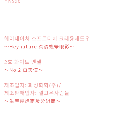
HK$98
헤이네이처 소프트터치 크레용새도우
～Heynature 柔滑蠟筆眼影
～
2호 화이트 엔젤
～No.2 白天使
～
제조업자: 화성화학(주)/
제조판매업자: 결고은사람들
～生產製造商及分銷商
～