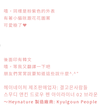
嘻，同樣是粉紫色的外表
有著小貓咪跟花花圖案
可愛極了
❤
後面印有韓文
嘻，等我又翻譯一下吧
朋友們常常說要知道這些說什麼^.^"
헤이네이처 제조판매업자: 결고은사람들
스무디 앤킨 드로우 펜 아이라이너 02 브라운
～Heynature 製造廠商: Kyulgoun People