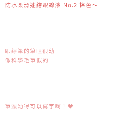
防水柔滑速繪眼線液 No.2 棕色
～
眼線筆的筆咀很幼
像科學毛筆似的
筆頭幼得可以寫字啊！
❤