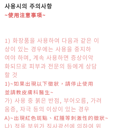
사용시의 주의사항
~使用注意事項~
1) 화장품을 사용하여 다음과 같은
이
상이 있는 경우에는 사용을 중지하
여야 하며, 계속 사용하면 증상이
악
화되므로 피부과 전문의 등에게 상
담
할 것
1)~如果出現以下徵狀，請停止使用
並請教皮膚科醫生~
가) 사용 중 붉은 반점, 부어오름, 가려
움증, 자극 등의 이상이 있는 경우
A
)~
出現紅色斑點、紅腫等刺激性的徵狀
~
나) 적용 부위가 직사광선에 의
하여 위