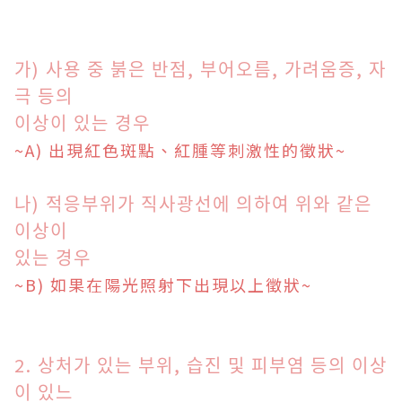
가) 사용 중 붉은 반점, 부어
오름
,
가려움증,
자
극 등의
이상이 있는 경우
~A) 出現紅色斑點、紅腫等刺激性的徵狀
~
나) 적응부위가 직사광선에 의하
여
위와 같은
이상이
있는 경우
~B) 如果在陽光照射下出現以上徵狀
~
2. 상처가 있는 부위, 습진 및 피부염 등의 이상
이 있느