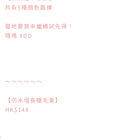
共有5種顏色選擇
蔓地要買來繼續試先得！
嘻嘻 XDD
～～～～～～
【防水增長睫毛膏】
HK$148