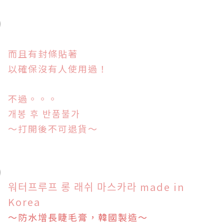
而且有封條貼著
以確保沒有人使用過！
不過。。。
개봉 후 반품불가
～打開後不可退貨～
워터프루프 롱 래쉬 마스카라 made in
Korea
～
防水增長睫毛膏，韓國製造～