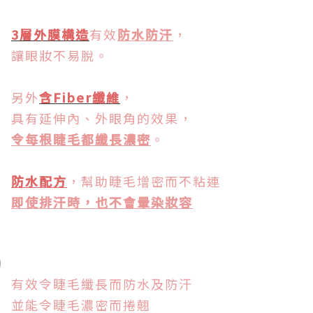
3層外膜構造
有效
防水防汗
，
讓眼妝不易脫。
另外
含Fiber纖維
，
具有延伸內、外眼角的效果，
令每根睫毛都纖長濃密
。
防水配方
，幫助睫毛增密而不粘連
即使排汗時，也不會暈染妝容
有效令睫毛纖長而防水及防汗
並能令睫毛濃密而捲翹