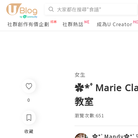
社群創作有價企劃
社群熱話
成為U Creator
女生
✿*ﾟMarie Cl
教室
0
瀏覽次數:651
收藏
✿*ﾟMandy✿*