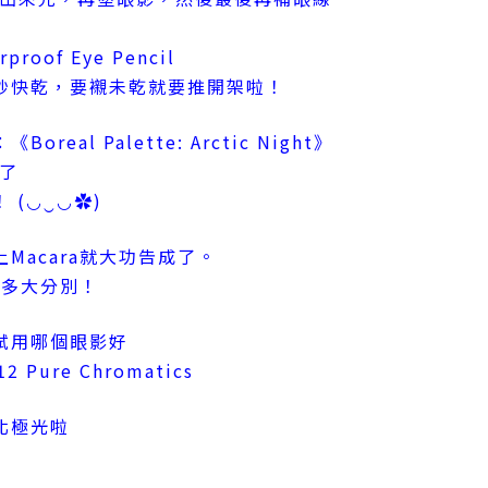
oof Eye Pencil
後3秒快乾，要襯未乾就要推開架啦！
eal Palette: Arctic Night》
好了
(◡‿◡✿)
Macara就大功告成了。
有多大分別！
試用哪個眼影好
ure Chromatics
北極光啦