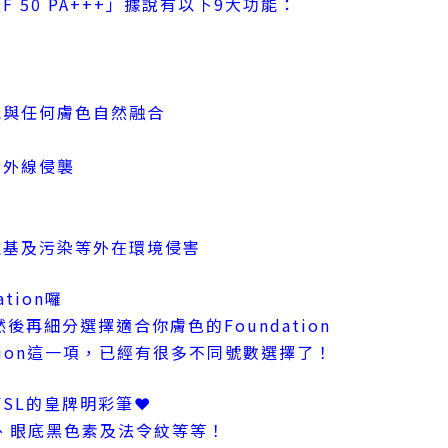
 SPF 50 PA+++」據說有以下9大功能：
能與任何膚色自然融合
紫外線侵襲
離基及污染等外在環境侵害
tion囉
後再細分選擇適合你膚色的Foundation
ation這一項，已經有很多不同號數選擇了！
SL的皇牌明彩筆❤
、眼底黑色素及法令紋等等！