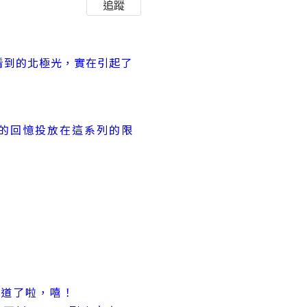
追蹤
看到的北極光，實在引起了
！
兒時的回憶投放在這系列的限
知道了啦，嘻！