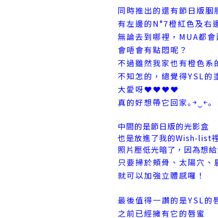
同時推出的還有節日版胭
有左邊的N°7橙紅色及右
無論去到哪裡，MUA都
會唔會有點悶呢？
不過雖然我家也有橙色系
不知怎的，總覺得YSL的
大愛呀❤❤❤❤
真的好想帶它回家｡￫‿￩｡
中間的是節日版的光影盒
也是放進了我的Wish-list
照片壓低光暗了，因為想給
只要掃於頰骨、太陽穴、
就可以加強立體感囉！
最後值得一讚的是YSL的
之前已經擁有它的唇蜜