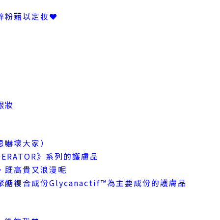
碎粉藉以定妝❤
眼妝
思嚇壞大家）
LIBERATOR》系列的護膚品
，既高貴又浪漫呢
複合成份Glycanactif™為主要成份的護膚品