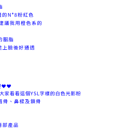
脂
邊的N°8粉紅色
會建議我用橙色系的
的胭脂
塗上臉後好通透
裡❤❤
大家看看這個YSL字樣的白色光影粉
眉骨、鼻樑及鎖骨
唇部產品