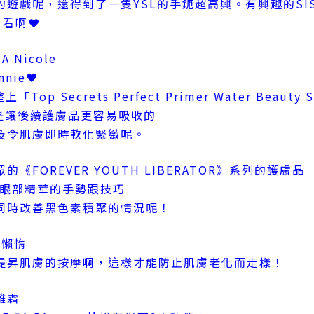
遊戲呢，還得到了一隻YSL的手鈪超高興。有興趣的SIS可
看看啊❤
Nicole
nie❤
「Top Secrets Perfect Primer Water Beauty S
r主要是讓後續護膚品更容易吸收的
及令肌膚即時軟化緊緻呢。
FOREVER YOUTH LIBERATOR》系列的護膚品
塗搽眼部精華的手勢跟技巧
同時改善黑色素積聚的情況呢！
要懶惰
提昇肌膚的按摩啊，這樣才能防止肌膚老化而走樣！
離霜