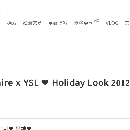
探索
推薦文章
星級博客
博客專享
VLOG
美
aire x YSL ❤ Holiday Look
ﾟ맨디❤ 蔓地❤