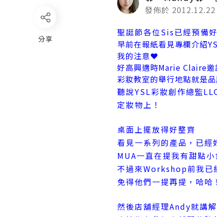
發佈於 2012.12.22
聖誔節各位Sis已經預備
分享
早前在報紙看見專欄介紹Y
我的注意❤
好高興適時Marie Cla
彩妝教室的舉行地點就是品牌在香
聽說YSL彩妝創作總監L
定妝物上！
桌面上擺放得好整齊
看見一系列的產品，已經
MUA一直在提我有甜點
不過來Workshop前
免得他們一提再提，哈哈
然後店舖經理Andy就講解