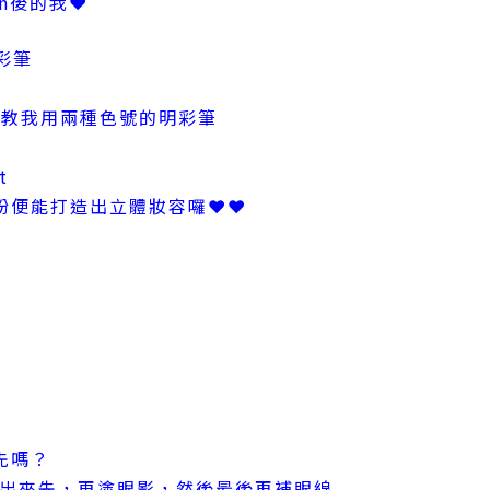
on後的我❤
彩筆
地教我用兩種色號的明彩筆
t
粉便能打造出立體妝容囉❤❤
先嗎？
個形出來先，再塗眼影，然後最後再補眼線