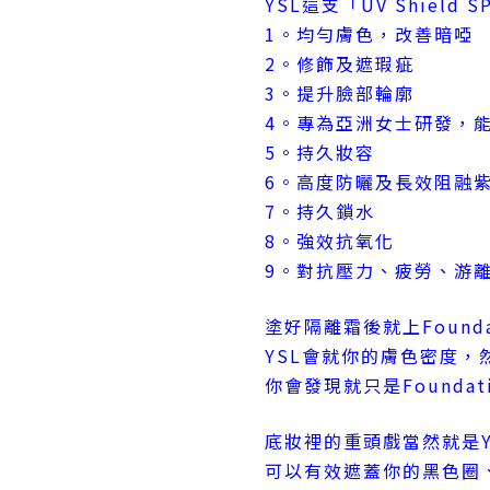
YSL這支「UV Shield
1。均勻膚色，改善暗啞
2。修飾及遮瑕疵
3。提升臉部輪廓
4。專為亞洲女士研發，
5。持久妝容
6。高度防曬及長效阻融
7。持久鎖水
8。強效抗氧化
9。對抗壓力、疲勞、游
塗好隔離霜後就上Founda
YSL會就你的膚色密度，然
你會發現就只是Found
底妝裡的重頭戲當然就是Y
可以有效遮蓋你的黑色圈