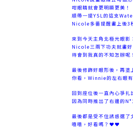
咁眼睛就會更明顯更美！
順帶一提YSL的這支Waterpr
Nicole多番提醒畫上
來到今天主角北極光眼影：《Bor
Nicole三兩下功夫就畫
待會到我真的不知怎辦呢！ 
最後修飾好眼形後，再塗上
你看，Winnie的左右眼
回到座位後一直內心爭扎
因為同時推出了右邊的N°12 P
最後都是受不住誘惑選了
嘻嘻，好看嗎？❤❤