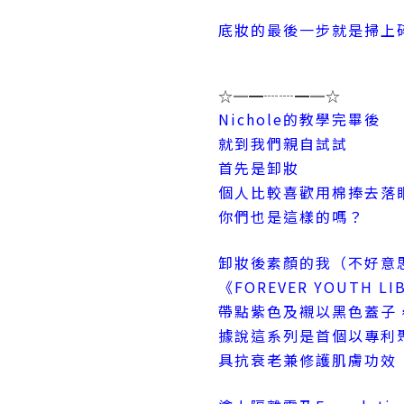
底妝的最後一步就是掃上
☆═━┈┈━═☆
Nichole的教學完畢後
就到我們親自試試
首先是卸妝
個人比較喜歡用棉捧去落
你們也是這樣的嗎？
卸妝後素顏的我（不好意
《FOREVER YOUTH 
帶點紫色及襯以黑色蓋子
據說這系列是首個以專利聚醣
具抗衰老兼修護肌膚功效