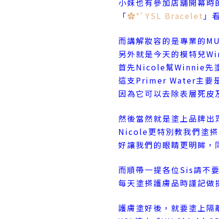
小妹也有參加店舖開幕時的
「
✿*ﾟYSL Bracelet
」
而講解妝容的是專業的MUA 
另外就是今天的模特兒Win
首先Nicole幫Winnie先塗上
這支Primer Wate
因為它可以去除表層死皮
然後當然就是塗上品牌出眾的《
Nicole更特別教我們
好讓我們的眼睛更明眸，
而順帶一提各位Sis請不
每天塗搽護膚品時謹記做
護膚塗好後，就要塗上隔