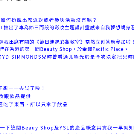
好如何扮靚出席派對或者參與活動沒有呢？
SL推出了專為節日而設的彩妝主題設計靈感來自我夢想親身
ire邀請我出席有關的《節日迷魅彩妝教室》當然立刻答應參加啦
港的第一間Beauty Shop，於金鐘Pacific Place。
LOYD SIMMONDS兒時曾看過北極光於是今次決定把
好想一一去試了啦！
小食跟飲品提供
我已經吃了東西，所以只拿了飲品
！
一下這間Beauy Shop及YSL的產品概念其實我一早就