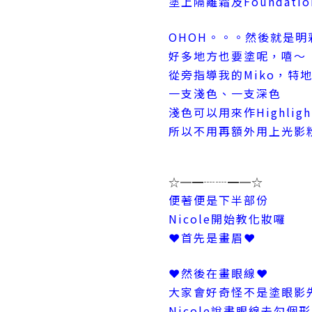
塗上隔離霜及Foundati
OHOH。。。然後就是明
好多地方也要塗呢，嘻～
從旁指導我的Miko，特
一支淺色、一支深色
淺色可以用來作Highligh
所以不用再額外用上光影
☆═━┈┈━═☆
便著便是下半部份
Nicole開始教化妝囉
❤首先是畫眉❤
❤然後在畫眼線❤
大家會好奇怪不是塗眼影
Nicole說畫眼線去勾