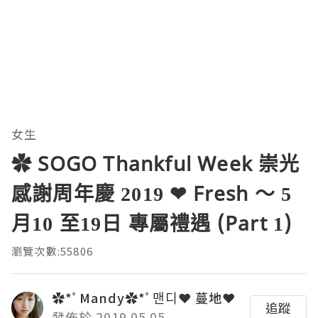
女生
✿ SOGO Thankful Week 崇光
感謝周年慶 2019 ❤ Fresh ～ 5
月10 至19日 專屬禮遇 (Part 1)
瀏覽次數:55806
✿*ﾟMandy✿*ﾟ맨디❤ 蔓地❤
追蹤
發佈於 2019.05.05