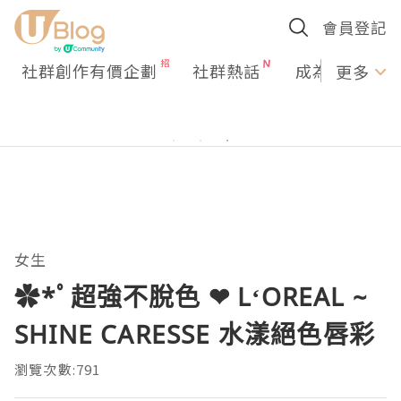
會員登記
社群創作有價企劃
社群熱話
成為U Creato
更多
女生
✿*ﾟ超強不脫色 ❤ L‘OREAL ~
SHINE CARESSE 水漾絕色唇彩
瀏覽次數:791