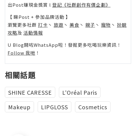
出Post賺現金獎賞 l
登記《社群創作有價企劃》
【 睇Post + 參加品牌活動 】
瀏覽更多社群
打卡
丶
旅遊
丶
美食
丶
親子
丶
寵物
丶
扮靚
攻略
及
活動情報
U Blog開咗WhatsApp啦！發掘更多吃喝玩樂資訊！
Follow 我哋
！
相關話題
SHINE CARESSE
L'Oréal Paris
Makeup
LIPGLOSS
Cosmetics