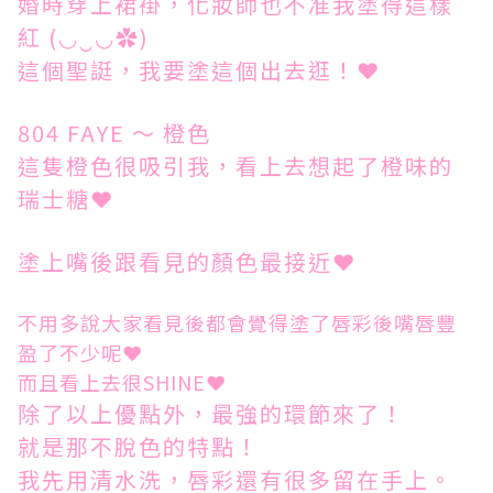
婚時穿上裙褂，化妝師也不准我塗得這樣
紅 (◡‿◡✿)
這個聖誔，我要塗這個出去逛！❤
804 FAYE ～ 橙色
這隻橙色很吸引我，看上去想起了橙味的
瑞士糖❤
塗上嘴後跟看見的顏色最接近❤
不用多說大家看見後都會覺得塗了唇彩後嘴唇豐
盈了不少呢❤
而且看上去很SHINE❤
除了以上優點外，最強的環節來了！
就是那不脫色的特點！
我先用清水洗，唇彩還有很多留在手上。