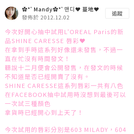
✿*ﾟMandy✿*ﾟ맨디❤ 蔓地❤
追蹤
發佈於 2012.12.02
今次好開心抽中試用L'OREAL Paris的新
品SHINE CARESSE 唇彩❤
在拿到手時這系列好像還未發售，不過一
直在忙沒有時間發文！
聽說十二月便會公開發售，在發文的時候
不知道是否已經開賣了沒有。
SHINE CARESSE這系列唇彩一共有八色
在FACEBOOK抽中試用時沒想到最後可以
一次試三種顏色
拿貨時已經開心到上天了！
今次試用的唇彩分別是603 MILADY，604