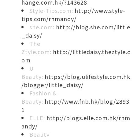
hange.com.hk/?143628
Style-Tips.com:
http://www.style-
tips.com/rhmandy/
she.com:
http://blog.she.com/little
_daisy/
The
Ztyle.com:
http://littledaisy.theztyle.c
om
U
Beauty:
https://blog.ulifestyle.com.hk
/blogger/little_daisy/
Fashion &
Beauty:
http://www.fnb.hk/blog/2893
1
ELLE:
http://blogs.elle.com.hk/rhm
andy/
Beauty