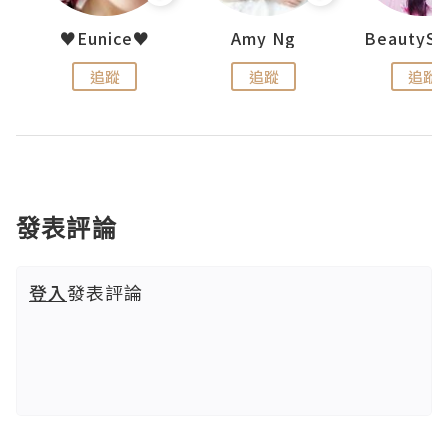
h 夏沫
♥Eunice♥
Amy Ng
追蹤
追蹤
追蹤
發表評論
登入
發表評論