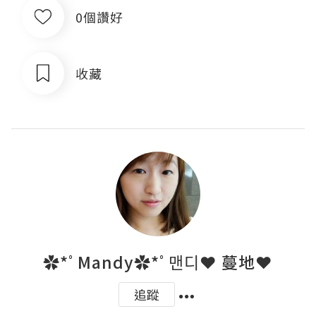
0個讚好
收藏
✿*ﾟMandy✿*ﾟ맨디❤ 蔓地❤
追蹤