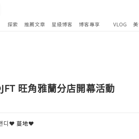
探索
推薦文章
星級博客
博客專享
VLOG
美
n @JFT 旺角雅蘭分店開幕活動
ﾟ맨디❤ 蔓地❤