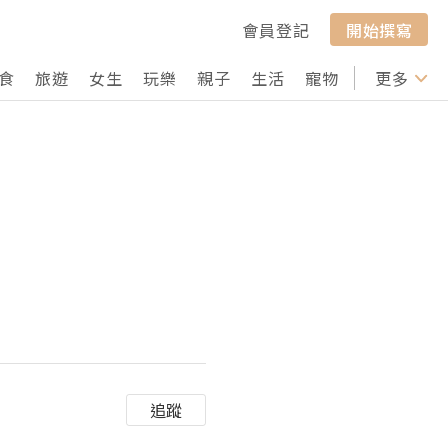
會員登記
開始撰寫
食
旅遊
女生
玩樂
親子
生活
寵物
行山
更多
打卡
追蹤