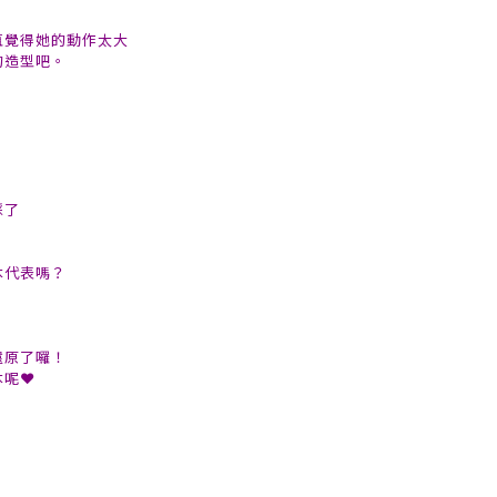
一直覺得她的動作太大
的造型吧。
綵了
本代表嗎？
還原了囉！
本呢❤