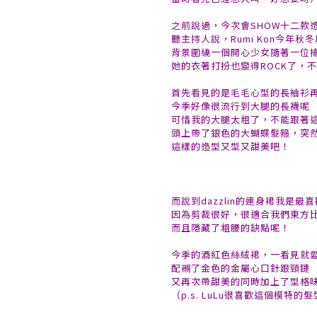
之前說過，今次會SHOW十二款
聽主持人說，Rumi Kon今年秋冬以
背景圍繞一個開心少女隨著一位
她的衣著打扮也變得ROCK了，
首先看見的是毛毛心型的長袖衫
今季好像很流行到大腿的長襪呢
可惜我的大腿太粗了，不能跟著
頭上帶了銀色的大蝴蝶髮箍，突
這樣的造型又型又甜美吧！
而說到dazzlin的連身裙我是最
因為剪裁很好，很適合我們東方
而且隱藏了粗腰的缺點呢！
今季的酒紅色絲絨裙，一看見就
配襯了金色的金屬心口針跟頸鏈
又再次帶甜美的同時加上了型格
（p.s. LuLu很喜歡這個模特