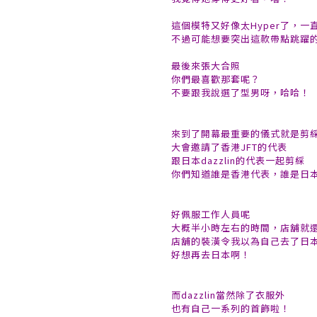
這個模特又好像太Hyper了，
不過可能想要突出這款帶點跳躍
最後來張大合照
你們最喜歡那套呢？
不要跟我說選了型男呀，哈哈！
來到了開幕最重要的儀式就是剪
大會邀請了香港JFT的代表
跟日本dazzlin的代表一起剪綵
你們知道誰是香港代表，誰是日
好佩服工作人員呢
大概半小時左右的時間，店舖就
店舖的裝潢令我以為自己去了日
好想再去日本啊！
而dazzlin當然除了衣服外
也有自己一系列的首飾啦！