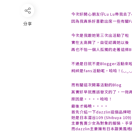
今次好開心朋友仔Lu Lu帶我去了d
因為我真係好喜歡出席一些有關Fa
分享
今次是我跟她第三次出活動了啦
實在太高興了，自從認識她以後
再也不怕一個人孤獨的走著這條Blog
不過是日就不是Blogger活動來
純綷是fans活動呢，哈哈！(◡‿◡
而有關這次開幕活動的Blog
其實好早就應該發文的了，一拖
原因是。。。。哈哈！
最後才揭曉。。。。
首先介紹一下dazzlin這個品牌吧
她是日本澀谷109 (Shibuya 1
主要售賣少女為對象的服裝、手
而dazzlin主要擁有日本甜美風