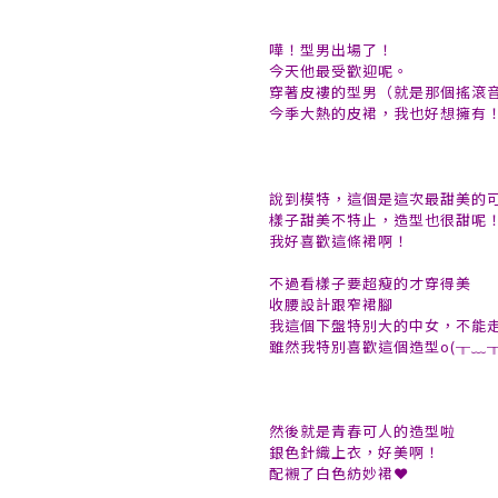
嘩！型男出場了！
今天他最受歡迎呢。
穿著皮褸的型男（就是那個搖滾
今季大熱的皮裙，我也好想擁有！(*-
說到模特，這個是這次最甜美的
樣子甜美不特止，造型也很甜呢
我好喜歡這條裙啊！
不過看樣子要超瘦的才穿得美
收腰設計跟窄裙腳
我這個下盤特別大的中女，不能
雖然我特別喜歡這個造型o(╥﹏╥
然後就是青春可人的造型啦
銀色針織上衣，好美啊！
配襯了白色紡妙裙❤