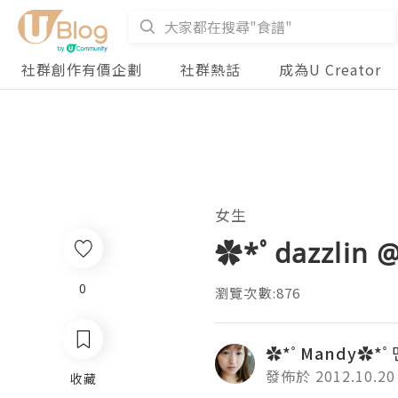
社群創作有價企劃
社群熱話
成為U Creator
女生
✿*ﾟdazzli
0
瀏覽次數:876
✿*ﾟMandy✿*
發佈於 2012.10.20
收藏