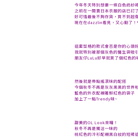
今年冬天特別想要一條白色紡紗
之前在一間賣日本衣服的店已訂
好可惜最後不夠存貨，買不到超
現在在dazzlin看見，又心動了！
這套型格的款式會否是你的心頭
我就特別被那個灰色的醫生袋吸
朋友仔LuLu好早就買了個紅色的
然後就是帶點搖滾味的配搭
今個秋冬不再是灰灰黑黑的世界
藍色的外衣配襯著鮮紅色的袋子
加上了一點Trendy味~
甜美的OL Look來囉！
秋冬不再是獨沽一味的
桃紅色的冷衫配襯黑白紋的短裙