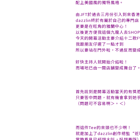
配上美國風的獨特風格。
由JFT於過去三月份引入到來香
dazzlin終於有屬於自己的專門店
更要是在旺角的雅蘭中心！
以後更方便我這個九龍人去SHOP
今天的開幕活動主要介紹十二款F
我跟朋友仔遲了一點才到
所以要站在門外啦，不過反而變
好快主持人就開始介紹啦！
而場地已由一間店舖變成舞台了
首先說到是開幕活動當天的有獎
只要答中問題，就有機會拿到她手
（問題可不容易啊＞。＜）
而這件Tee的來頭也不少啊！
就是加上了dazzlin創作總監
當時看見已經想大叫，好想要呀