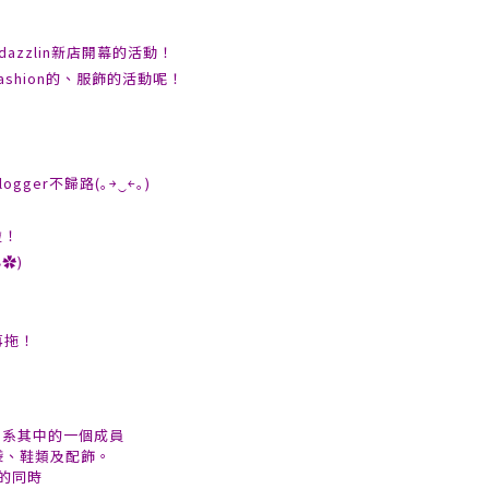
azzlin新店開幕的活動！
shion的、服飾的活動呢！
ger不歸路(｡￫‿￩｡)
啦！
✿)
再拖！
09) 系其中的一個成員
袋、鞋類及配飾。
格的同時