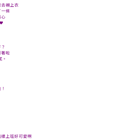
裙去襯上衣
了一條
傷心
❤
好？
引著啦
呢。
啦！
這樣上班好可愛啊