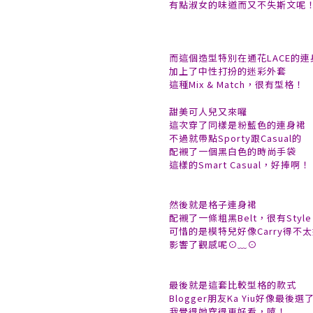
有點淑女的味道而又不失斯文呢
而這個造型特別在通花LACE的連
加上了中性打扮的迷彩外套
這種Mix & Match，很有型格！
甜美可人兒又來囉
這次穿了同樣是粉藍色的連身裙
不過就帶點Sporty跟Casual的
配襯了一個黑白色的時尚手袋
這樣的Smart Casual，好捧啊！
然後就是格子連身裙
配襯了一條粗黑Belt，很有Style
可惜的是模特兒好像Carry得不
影響了觀感呢⊙﹏⊙
最後就是這套比較型格的款式
Blogger朋友Ka Yiu好像最後
我覺得她穿得更好看，嘻！