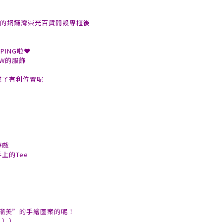
港的銅鑼灣崇光百貨開設專櫃後
PING啦❤
W的服飾
成了有利位置呢
。
遊戲
上的Tee
“近瑠美”的手繪圖案的呢！
）））