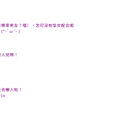
音樂家男友？嘻），怎可沒有型女配合呢
`ω´- )
可人兒啊！
！
走去嚇人啦！
)o