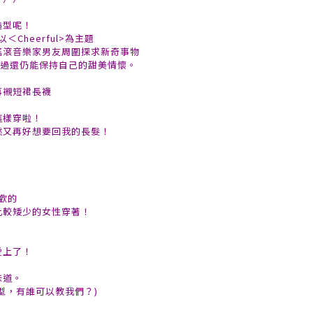
造型呢！
＜Cheerful>為主題
搖滾音樂家男友周圍探求新奇事物
不過還仍能保持自己的甜美情懷。
再襯短裙長襪
這樣穿啦！
然又再好想要回我的長髮！
喜歡的
比較矮少的女性穿著！
愛上了！
味道。
的髮型，有誰可以教我們？)