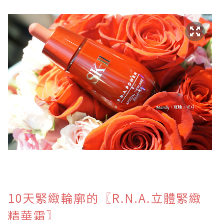
10天緊緻輪廓的
〖
R.N.A.立體緊緻
精華霜〗