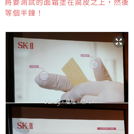
將要測試的面霜塗在腐皮之上，
然後
等個半鐘！