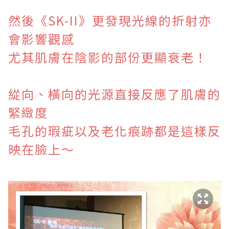
然後《SK-II》更發現光線的折射亦
會影響觀感
尤其肌膚在陰影的部份更顯衰老！
緃向、橫向的光源直接反應了肌膚的
緊緻度
毛孔的瑕疵以及老化痕跡都是這樣反
映在臉上～