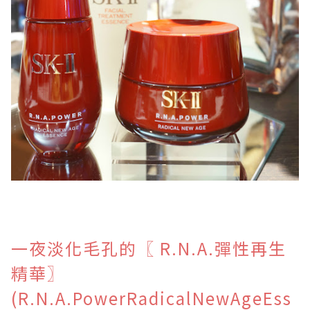
一夜淡化毛孔的〖
R.N.A.彈性再生
精華〗
(R.N.A.PowerRadicalNewAgeEss