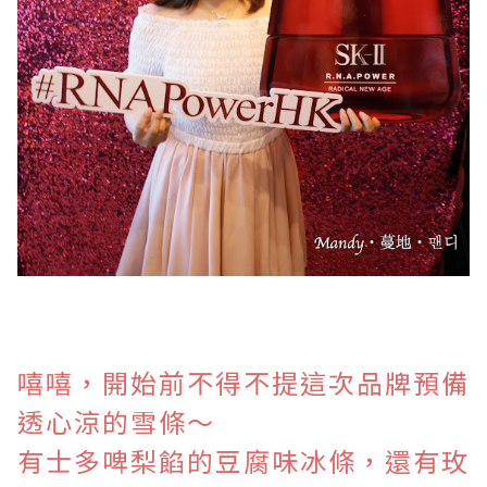
嘻嘻，開始前不得不提這次品牌預備
透心涼的雪條～
有士多啤梨餡的豆腐味冰條，還有玫