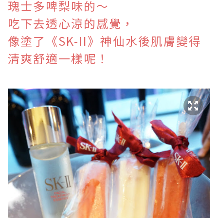
瑰士多啤梨味的～
吃下去透心涼的感覺，
像塗了《SK-II》神仙水後肌膚變得
清爽舒適一樣呢！