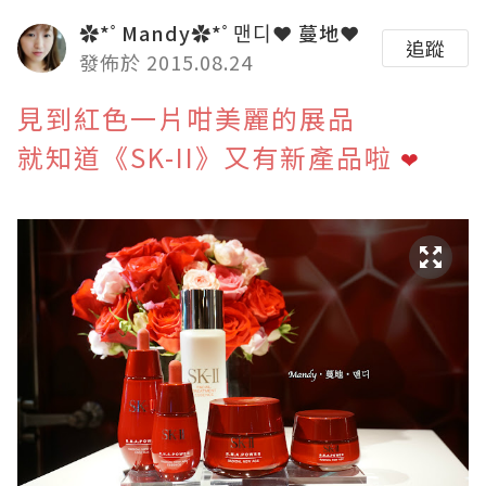
✿*ﾟMandy✿*ﾟ맨디❤ 蔓地❤
追蹤
發佈於 2015.08.24
見到紅色一片咁美麗的展品
就知道《SK-II》又有新產品啦
❤