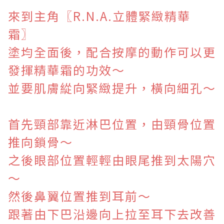
來到主角〖
R.N.A.立體緊緻精華
霜〗
塗均全面後，配合按摩的動作可以更
發揮精華霜的功效～
並要肌膚緃向緊緻提升，橫向細孔～
首先頸部靠近淋巴位置，由頸骨位置
推向鎖骨～
之後眼部位置輕輕由眼尾推到太陽穴
～
然後鼻翼位置推到耳前～
跟著由下巴沿邊向上拉至耳下去改善