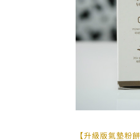
【升級版氣墊粉