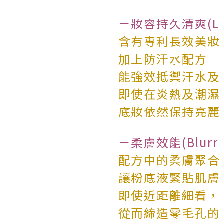
－妝容持久清爽(Lon
含有專利長效美妝複合物
加上防汗水配方
能強效抵禦汗水
即使在炎熱及潮
底妝依然保持亮麗
－柔膚效能(Blurre
配方中的柔膚聚合物(Sk
讓粉底液緊貼肌
即使近距離細看
從而締造零毛孔