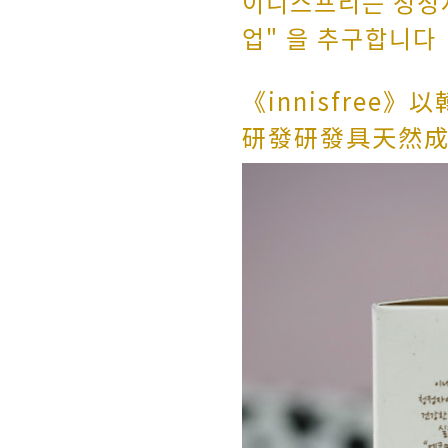
이니스프리는 청정
업" 을 추구합니다
《innisfree》
研發
研發具天然