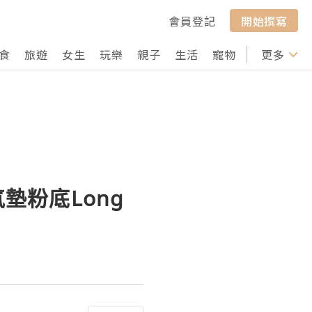
會員登記
開始撰寫
食
旅遊
女生
玩樂
親子
生活
寵物
行山
更多
打卡
氣墊粉底Long