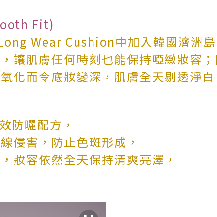
th Fit)
e Long Wear Cushion中加入韓
泌，讓肌膚任何時刻也能保持啞緻妝容；
脂氧化而令底妝變深，肌膚全天剔透淨白
++高效防曬配方，
外線侵害，防止色斑形成，
下，妝容依然全天保持清爽亮澤，