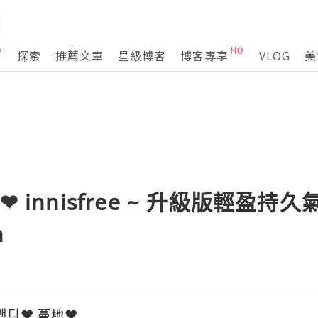
探索
推薦文章
星級博客
博客專享
VLOG
美
 innisfree ~ 升級版輕盈持久
n
ﾟ맨디❤ 蔓地❤