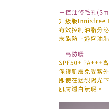
－控油修毛孔(Smoo
升級版Innisfre
有效控制油脂分
末能防止過盛油
－高防曬
SPF50+ PA+
保護肌膚免受紫
即使在猛烈陽光
肌膚透白無瑕。