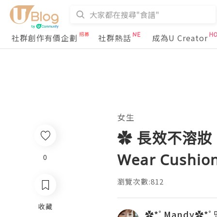
社群創作有價企劃
社群熱話
成為U Creator
女生
✿ 長效不溶妝 ❤
Wear Cushio
0
瀏覽次數:812
收藏
✿*ﾟMandy✿*