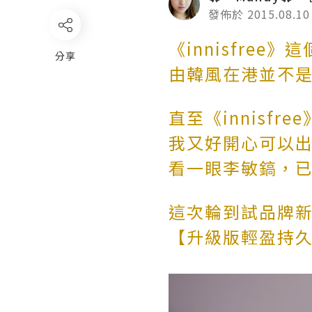
發佈於 2015.08.10
《innisfre
分享
由韓風在港並不
直至《innisfr
我又好開心可以
看一眼李敏鎬，
這次輪到試品牌
【升級版輕盈持久氣墊