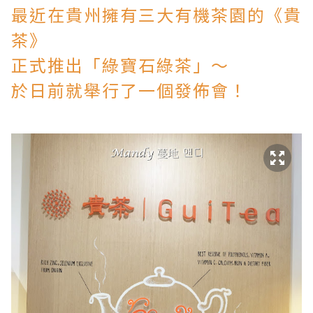
最近在貴州擁有三大有機茶園的《貴
茶》
正式推出
「綠寶石綠茶」～
於日前就舉行了一個發佈會！