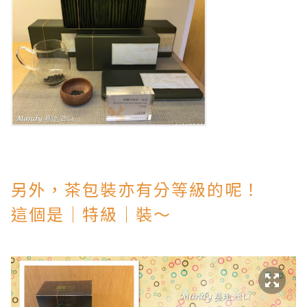
另外，茶包裝亦有分等級的呢！
這個是
│特級
│裝～