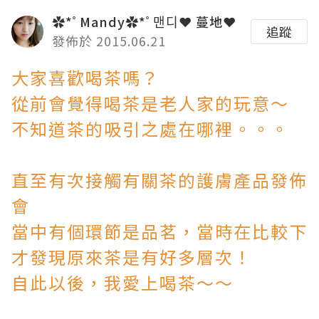
✿*ﾟMandy✿*ﾟ맨디❤ 蔓地❤
追蹤
發佈於 2015.06.21
大家喜歡喝茶嗎？
從前會覺得喝茶是老人家的玩意～
不知道茶的吸引之處在哪裡。。。
直至有次接觸有關茶的護膚產品發佈
會
當中有個環節是品茗，當時在比較下
才發現原來茶是有好多層次！
自此以後，我愛上喝茶～～