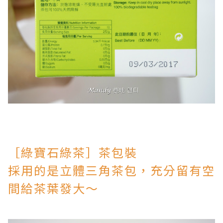
［綠寶石綠茶］茶包裝
採用的是立體三角茶包，
充分留有空
間給茶葉發大～