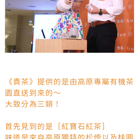
《貴茶》提供的是由高原專屬有機茶
園直送到來的～
大致分為三類！
首先見到的是［紅寶石紅茶］
味道是來自高原獨特的松煙以及桂圓