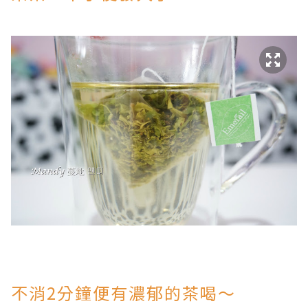
不消2分鐘便有濃郁的茶喝～