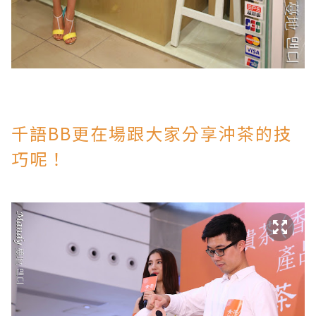
千語BB更在場跟大家分享沖茶的技
巧呢！