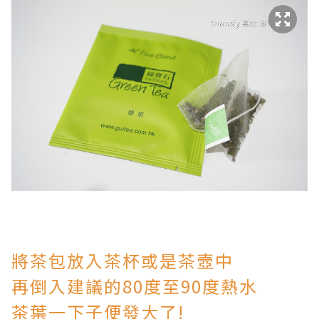
將茶包放入茶杯或是茶壼中
再倒入建議的80度至90度熱水
茶葉一下子便發大了!