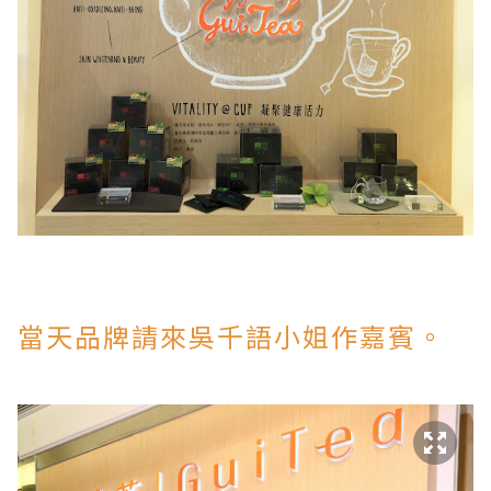
當天品牌請來
吳千語小姐作嘉賓。