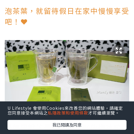
泡茶葉，就留待假日在家中慢慢享受
吧！❤
U Lifestyle 會使用Cookies來改善您的網站體驗，請確定
您同意接受本網站之
私隱政策和使用條款
才可繼續瀏覽。
我已閱讀及同意
最後要說的是，茶葉最好放進冰箱之