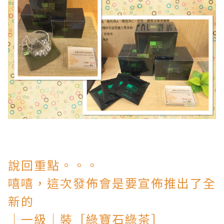
說回重點。。。
嘻嘻，這次發佈會是要宣佈推出了全
新的
│
一級
│
裝
［綠寶石綠茶］