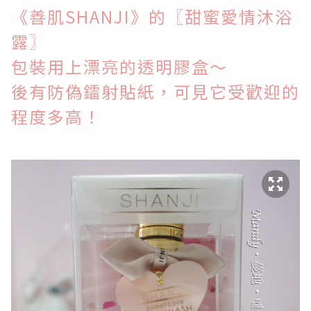
《善肌SHANJI》的〖
甜蜜愛情沐浴
露
〗
包裝用上漂亮的透明膠盒～
後有
防偽
鐳射貼紙，可見它受歡迎的
程度多高！