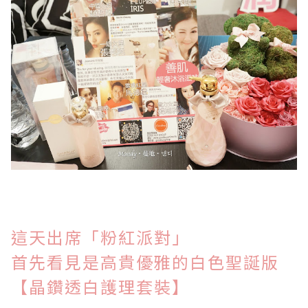
這天出席「粉紅派對」
首先看見是
高貴優雅的
白色聖誕版
【晶鑽透白護理套裝】