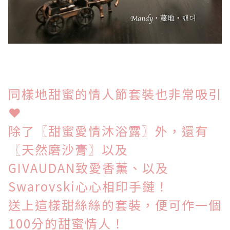
同樣地甜蜜的情人節套裝也非常吸引
❤
除了〖甜蜜愛情沐浴露〗外，還有
〖天然磨沙膏〗以及
GIVAUDAN致愛香薰、以及
Swarovski心心相印手鏈！
送上這樣甜絲絲的套裝，便可
作一個
100分的甜蜜情人！