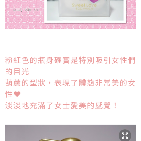
粉紅色的瓶身確實是特別吸引女性們
的目光
葫蘆的型狀，表現了體態非常美的女
性
❤
淡淡地充滿了女士愛美的感覺！