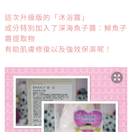
這次升級版的「
沐浴露」
成分特別加入了深海魚子醬：鱘魚子
醬提取物
有助肌膚修復以及強效保濕呢！