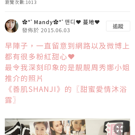
瀏覽次數:1013
✿*ﾟMandy✿*ﾟ맨디❤ 蔓地❤
追蹤
發佈於 2015.06.03
早陣子，一直留意到網路以及微博上
都有很多粉紅甜心
❤
最令我深刻印象的是靚靚周秀娜小姐
推介的照片
《善肌SHANJI》的〖
甜蜜愛情沐浴
露
〗