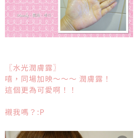
〖水光潤膚
露
〗
嘻，同場加映～～～ 潤膚露！
這個更為可愛啊！！
襯我嗎？:P