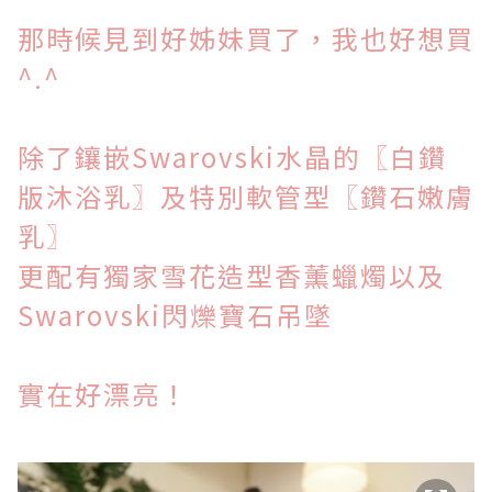
那時候見到好姊妹買了，我也好想買
^.^
除了
鑲嵌Swarovski水晶的〖白鑽
版沐浴乳〗及特別軟管型〖鑽石嫩膚
乳〗
更配有
獨家雪花造型香薰蠟燭以及
Swarovski閃爍寶石吊墜
實在好漂亮！