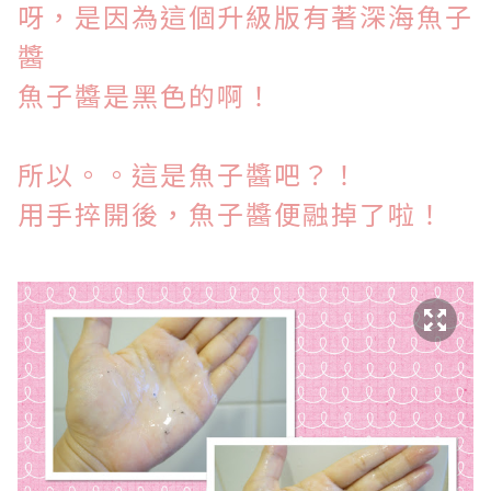
呀，是因為這個升級版有著深海魚子
醬
魚子醬是黑色的啊！
所以。。這是魚子醬吧？！
用手捽開後，魚子醬便融掉了啦！