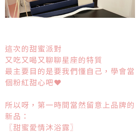
這次的甜蜜派對
又吃又喝又聊聊星座的特質
最主要目的是要我們懂自己，學會當
個粉紅甜心吧
❤
所以呀，第一時間當然留意上品牌的
新品：
〖
甜蜜愛情
沐
浴露
〗