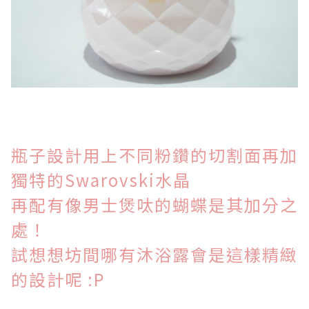
瓶子設計用上不同粉鑽的切割面再加
獨特的
Swarovski
水晶
再配有像男士煲呔的蝴蝶
是其加分之
處！
試想想坊間哪有沐浴露會是這樣精緻
的設計呢 :P