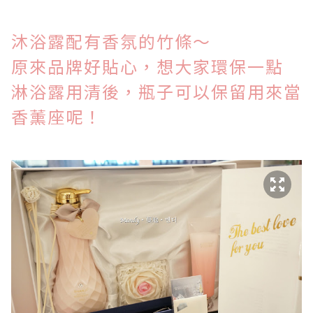
沐
浴露配有香氛的竹條～
原來品牌好貼心，想大家環保一點
淋浴露用清後，瓶子可以保留用來當
香薰座呢！