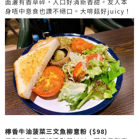
面灑有香草碎，入口好清新香甜。友人本
身唔中意食也讚不絕口。大啡菇好juicy！
檸香牛油菠菜三文魚柳意粉 ($98)