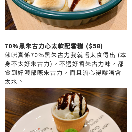
70%黑朱古力心太軟配雪糕 ($58)
係咪真係70%黑朱古力我就唔太食得出 (本
身不太好朱古力)。不過好香朱古力味，都
食到好濃郁嘅朱古力，而且流心得嚟唔會
太水。