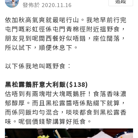
追蹤
發佈於 2020.11.16
依加秋高氣爽就最啱行山。我地早前行完
屯門嘅彩虹徑係屯門青棉徑附近搵野食，
朋友見到呢間西餐好似唔錯，座位闊落，
所以試下，順便休息下。
以下係我地叫嘅野食︰
黑松露鵝肝意大利飯($138)
估唔到有兩塊咁大塊嘅鵝肝！食落香味濃
郁醇厚。而且黑松露醬唔係點綴下就算，
而係同飯均勻混合，啖啖都食到黑松露香
味。呢個價錢黎講算好抵食。