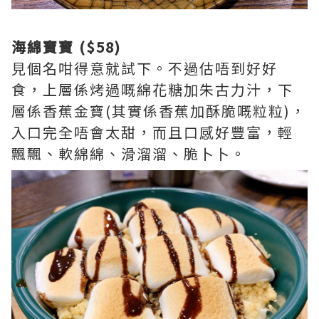
海綿寶寶 ($58)
見個名咁得意就試下。不過估唔到好好
食，上層係烤過嘅綿花糖加朱古力汁，下
層係香蕉金寶(其實係香蕉加酥脆嘅粒粒)，
入口完全唔會太甜，而且口感好豐富，輕
飄飄、軟綿綿、滑溜溜、脆卜卜。