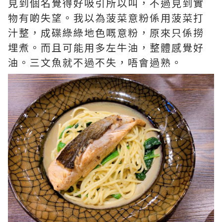
見到個名覺得好吸引所以叫，不過見到實
物有啲失望。我以為菠菜意粉係用菠菜打
汁整，成碟綠綠地色嘅意粉，原來只係撈
埋煮。而且可能用多左牛油，整體感覺好
油。三文魚就不過不失，唔會過熟。