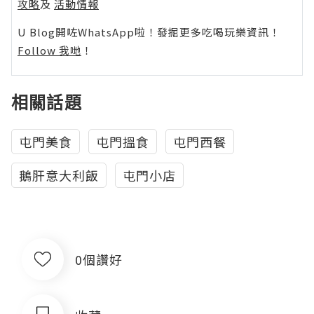
攻略
及
活動情報
U Blog開咗WhatsApp啦！發掘更多吃喝玩樂資訊！
Follow 我哋
！
相關話題
屯門美食
屯門搵食
屯門西餐
鵝肝意大利飯
屯門小店
0個讚好