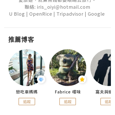
聯絡: iris_oiyi@hotmail.com

U Blog | OpenRice | Tripadvisor | Google 
推薦博客
戀吃車媽媽
Fabrice 嚐味
窩夫與蝦
追蹤
追蹤
追蹤