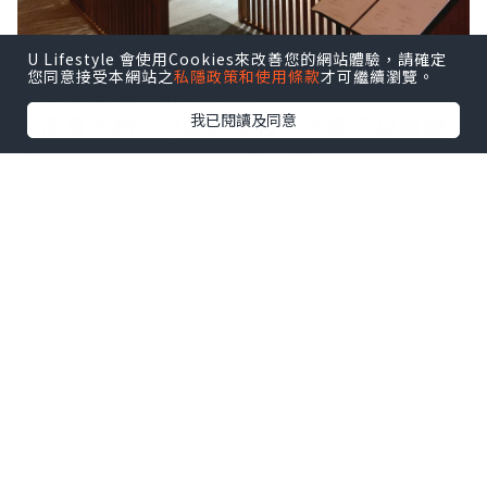
餐廳整體以木條、木簾作主要裝飾，滲透
U Lifestyle 會使用Cookies來改善您的網站體驗，請確定
您同意接受本網站之
私隱政策和使用條款
才可繼續瀏覽。
出日系溫暖寧靜嘅氛圍。
我已閱讀及同意
入面有吧枱、包廂同卡位，大家可以根據
自己喜好而預約(因為包廂有客人，小妹不
便影相)
點擊圖片放大
而我地就揀左吧枱坐，可以邊食邊欣賞師
傅手藝。