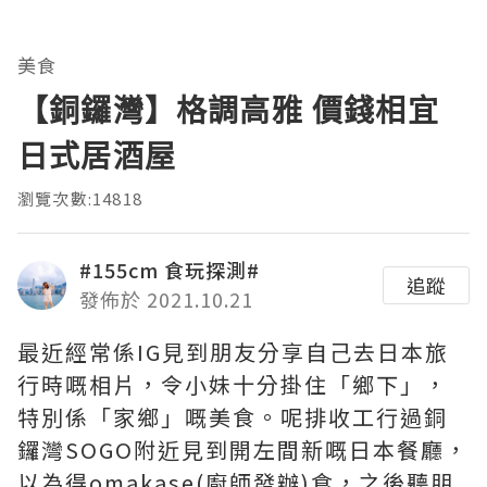
美食
【銅鑼灣】格調高雅 價錢相宜
日式居酒屋
瀏覽次數:14818
#155cm 食玩探測#
追蹤
發佈於 2021.10.21
最近經常係IG見到朋友分享自己去日本旅
行時嘅相片，令小妹十分掛住「鄉下」，
特別係「家鄉」嘅美食。呢排收工行過銅
鑼灣SOGO附近見到開左間新嘅日本餐廳，
以為得omakase(廚師發辦)食，之後聽朋