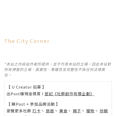
The City Corner
*本站之內容由作者所提供，並不代表本站的立場。因此本站對
所有博客的立場、真實性、準確性及完整性不負任何法律責
任。
【 U Creator 招募 】
出Post賺現金獎賞 l
登記《社群創作有價企劃》
【 睇Post + 參加品牌活動 】
瀏覽更多社群
打卡
丶
旅遊
丶
美食
丶
親子
丶
寵物
丶
扮靚