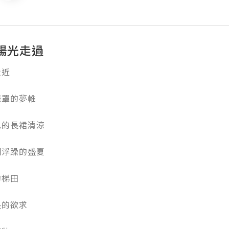
陽光走過


的夢帷

長裙清涼

躁的盛夏

田

欲求
