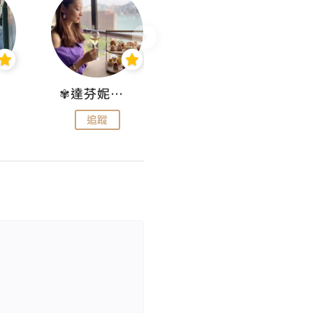
✾達芬妮•愛孩子•愛生活✾
wendysugar享受生活gogogo
追蹤
追蹤