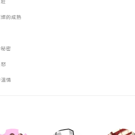


的成熟

密



的溫情