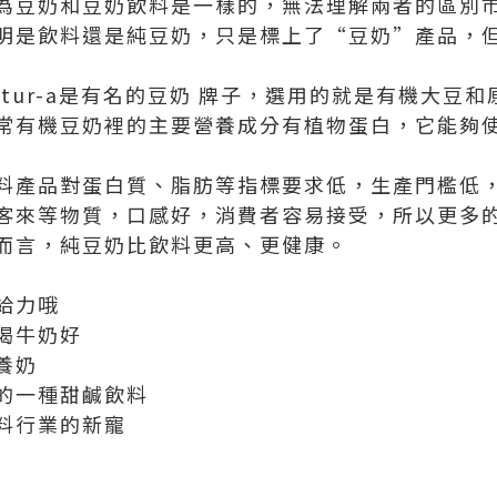
為豆奶和豆奶飲料是一樣的，無法理解兩者的區別
明是飲料還是純豆奶，只是標上了“豆奶”產品，
ur-a是有名的
豆奶 牌子
，選用的就是有機大豆和
常有機豆奶裡的主要營養成分有植物蛋白，它能夠
料產品對蛋白質、脂肪等指標要求低，生產門檻低
客來等物質，口感好，消費者容易接受，所以更多
而言，純豆奶比飲料更高、更健康。
給力哦
喝牛奶好
養奶
的一種甜鹹飲料
料行業的新寵