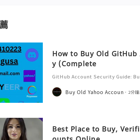
薦
How to Buy Old GitHub 
y (Complete
GitHub Account Security Guide: Bui
Protect Your Developer Identity Gi
d's leading platforms for softwar
Buy Old Yahoo Accoun
2分鐘
ration. Millions of develo
Best Place to Buy, Veri
ounts Online.