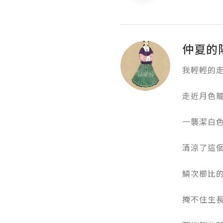
仲夏的
我輕輕的走近
走近月色籠罩
一襲潔白色的
清涼了這個浮
鱗次櫛比的梯
掩不住生長的