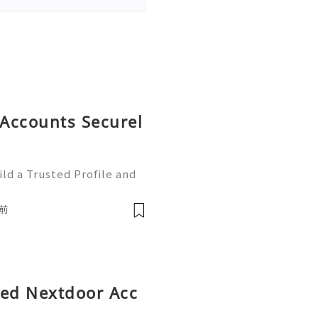
Accounts Securel
ld a Trusted Profile and
tHub is one of the worl
e development and collabo
前
fied Nextdoor Acc