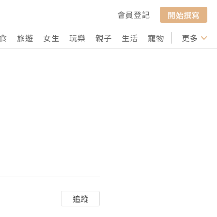
會員登記
開始撰寫
食
旅遊
女生
玩樂
親子
生活
寵物
行山
更多
打卡
追蹤