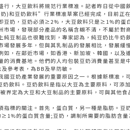
盛行，大豆飲料將規范行業標准。記者昨日從中國
豆奶)和豆奶飲料”行業標准草案已經完成，目前正
即豆奶，豆奶必須≥2%，大豆飲料只是≥1%的蛋
州市場，發現部分產品的名稱含糊不清，不屬於對
上純豆制品也很難找到，專家認為，純豆奶比牛奶
市場發展多年，但與其乳制品的發展相比，發展緩
例如，在鄰近市場，如香港、新加坡、韓國，以及
量的消費基地。他們的人均包裝豆奶消費量甚至是
法
及參考表，為BB及早防敏。
我國豆奶產業發展的重要原因之一。根據新標准，
和豆奶飲料。豆奶飲料是指以大豆為主要原料，可添
料被界定為大豆和大豆制品的主要原料，可與其他食
項指標的關注。首先，蛋白質，另一種是脂肪。豆
≥1%的蛋白質含量;豆奶，調制所需要的脂肪含量≥