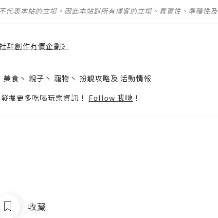
並不代表本站的立場。因此本站對所有博客的立場、真實性、準確性
社群創作有價企劃》
】
丶
美食
丶
親子
丶
寵物
丶
扮靚攻略
及
活動情報
p啦！發掘更多吃喝玩樂資訊！
Follow 我哋
！
收藏