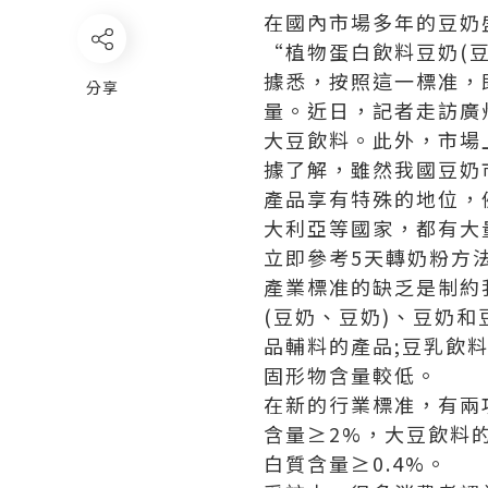
在國內市場多年的豆奶
“植物蛋白飲料豆奶(
據悉，按照這一標准，
分享
量。近日，記者走訪廣
大豆飲料。此外，市場
據了解，雖然我國豆奶
產品享有特殊的地位，
大利亞等國家，都有大
立即參考5天
轉奶粉方
產業標准的缺乏是制約
(豆奶、豆奶)、豆奶
品輔料的產品;豆乳飲
固形物含量較低。
在新的行業標准，有兩
含量≥2%，大豆飲料的
白質含量≥0.4%。