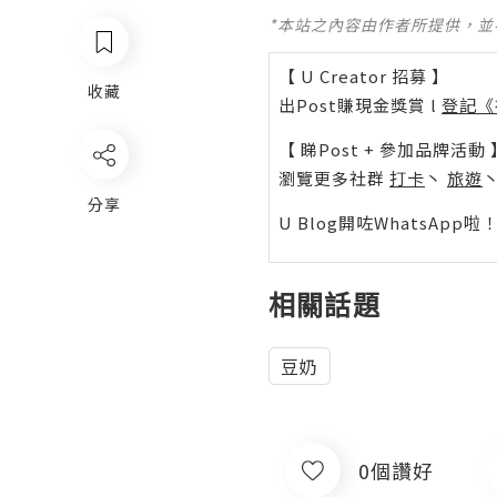
*本站之內容由作者所提供，
【 U Creator 招募 】
收藏
出Post賺現金獎賞 l
登記《
【 睇Post + 參加品牌活動 
瀏覽更多社群
打卡
丶
旅遊
分享
U Blog開咗WhatsAp
相關話題
豆奶
0個讚好