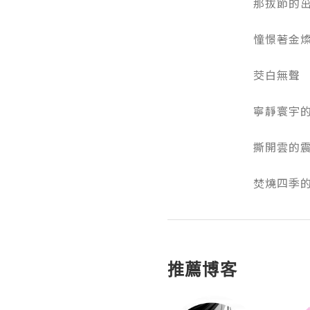
那拔節的茁壯
憧憬著金燦燦
茭白無聲

寧靜寰宇的秘
撕開雲的震怒
焚燒四季
推薦博客