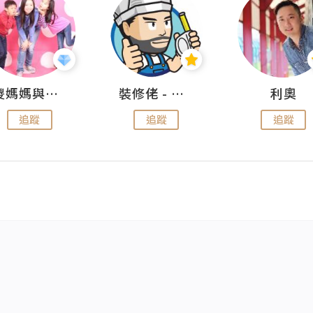
儍媽媽與兩隻小魔怪之家
裝修佬 - 香港一站式網上裝修平台
利奧
追蹤
追蹤
追蹤