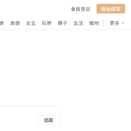
會員登記
開始撰寫
食
旅遊
女生
玩樂
親子
生活
寵物
行山
更多
打卡
追蹤