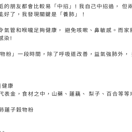
低的朋友都會比較易「中招」! 我自己中招過， 但
能好了，我發現關鍵是「養肺」！
令氣管和喉嚨足夠健康， 避免咳嗽、鼻敏感。而家
感染!
穀物粉」一段時間，除了呼吸道改善，益氣強肺外，
道健康
白色代表金，食材之中，山藥、蓮藕、 梨子、百合等
養肺蓮子穀物粉