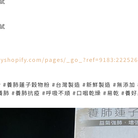
測試
試
myshopify.com/pages/_go_?ref=9183:222526
aby #養肺蓮子穀物粉 #台灣製造 #新鮮製造 #無添加
#養肺 #養肺抗疫 #呼吸不順 #口咽乾燥 #易乾 #養