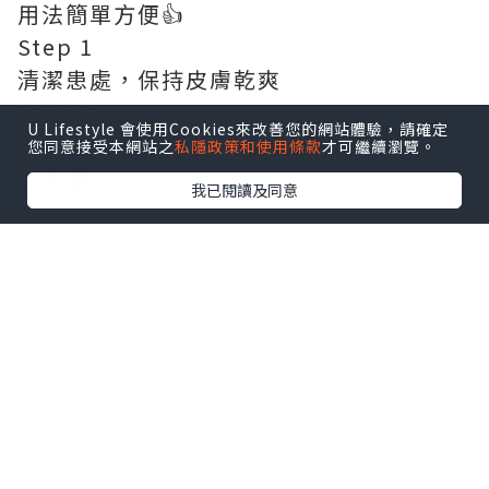
用法簡單方便👍
Step 1
清潔患處，保持皮膚乾爽
Step 2
U Lifestyle 會使用Cookies來改善您的網站體驗，請確定
取適量普利膚®️軟膏，均勻塗抹於患處及附
您同意接受本網站之
私隱政策和使用條款
才可繼續瀏覽。
近皮膚
我已閱讀及同意
Step 3
每日使用 1–2 次，或遵照醫生🧑‍⚕️指示
Step 4即使症狀開始紓緩，仍建議持續使
用約 2 星期（或依照產品說明及醫護人員
指示），以幫助完成療程
普利膚軟膏適用於香港腳（足癬）、灰
甲、股癬、體癬、汗斑（花斑癬）及皮膚
念珠菌感染。