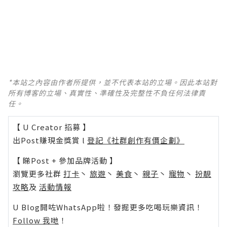
*本站之內容由作者所提供，並不代表本站的立場。因此本站對
所有博客的立場、真實性、準確性及完整性不負任何法律責
任。
【 U Creator 招募 】
出Post賺現金獎賞 l
登記《社群創作有價企劃》
【 睇Post + 參加品牌活動 】
瀏覽更多社群
打卡
丶
旅遊
丶
美食
丶
親子
丶
寵物
丶
扮靚
攻略
及
活動情報
U Blog開咗WhatsApp啦！發掘更多吃喝玩樂資訊！
Follow 我哋
！