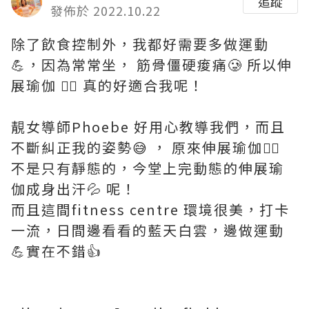
追蹤
發佈於 2022.10.22
除了飲食控制外，我都好需要多做運動
💪，因為常常坐， 筋骨僵硬痠痛🥲 所以伸
展瑜伽 🧘‍♂️ 真的好適合我呢！
靚女導師Phoebe 好用心教導我們，而且
不斷糾正我的姿勢😅 ， 原來伸展瑜伽🧘‍♀️
不是只有靜態的，今堂上完動態的伸展瑜
伽成身出汗💦 呢！
而且這間fitness centre 環境很美，打卡
一流，日間邊看看的藍天白雲，邊做運動
💪實在不錯👍