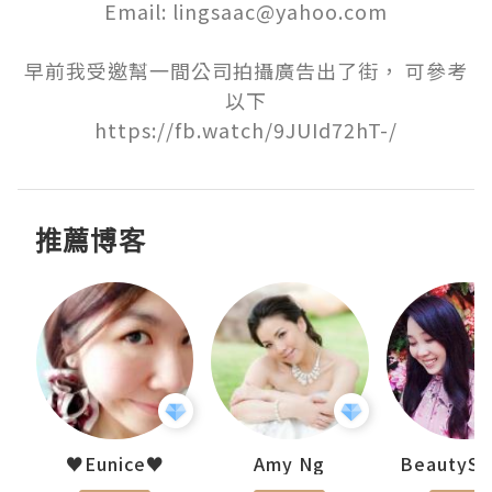
Email: lingsaac@yahoo.com

早前我受邀幫一間公司拍攝廣告出了街， 可參考
以下

https://fb.watch/9JUId72hT-/
推薦博客
h 夏沫
♥Eunice♥
Amy Ng