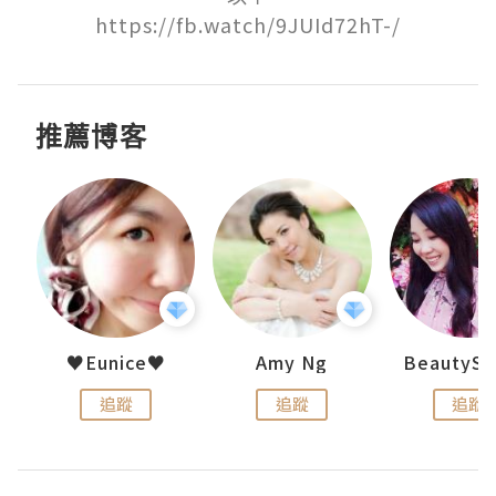
https://fb.watch/9JUId72hT-/
推薦博客
h 夏沫
♥Eunice♥
Amy Ng
追蹤
追蹤
追蹤