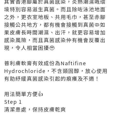
其實香港腳屬於真菌感染，炎熱潮濕嘅環
境特別容易滋生真菌。而且除咗泳池地面
之外，更衣室地板、共用毛巾，甚至赤腳
接觸公共地方，都有機會接觸到真菌🦠如
果皮膚長時間潮濕、出汗，就更容易增加
感染風險，而且真菌感染仲有機會反覆出
現，令人相當困擾🥹
普利膚軟膏有效成份為Naftifine
Hydrochloride，不含類固醇，放心使用
有助紓緩真菌感染引起的痕癢及不適！
用法簡單方便👍
Step 1
清潔患處，保持皮膚乾爽