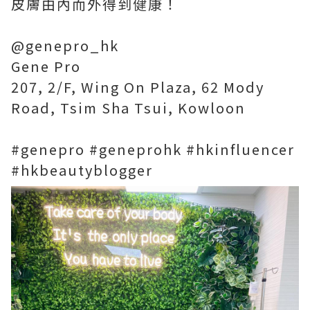
皮膚由內而外得到健康！
@genepro_hk
Gene Pro
207, 2/F, Wing On Plaza, 62 Mody
Road, Tsim Sha Tsui, Kowloon
#genepro #geneprohk #hkinfluencer
#hkbeautyblogger