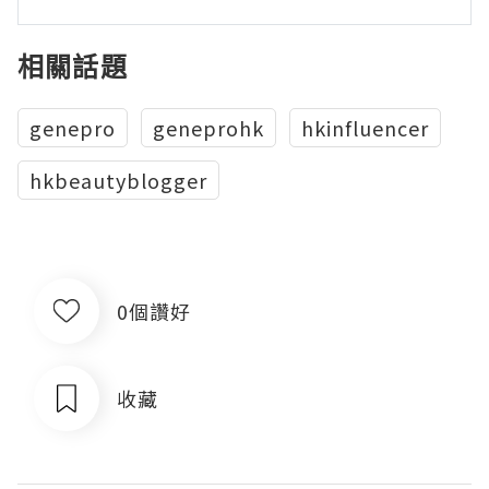
相關話題
genepro
geneprohk
hkinfluencer
hkbeautyblogger
0個讚好
收藏