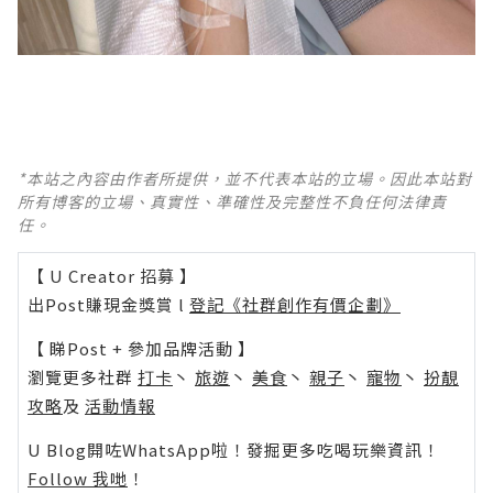
*本站之內容由作者所提供，並不代表本站的立場。因此本站對
所有博客的立場、真實性、準確性及完整性不負任何法律責
任。
【 U Creator 招募 】
出Post賺現金獎賞 l
登記《社群創作有價企劃》
【 睇Post + 參加品牌活動 】
瀏覽更多社群
打卡
丶
旅遊
丶
美食
丶
親子
丶
寵物
丶
扮靚
攻略
及
活動情報
U Blog開咗WhatsApp啦！發掘更多吃喝玩樂資訊！
Follow 我哋
！