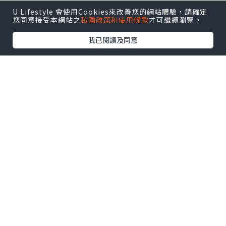
Step 2
U Lifestyle 會使用Cookies來改善您的網站體驗，請確定
取適量普利膚®️軟膏，均勻塗抹於患處及附
您同意接受本網站之
私隱政策和使用條款
才可繼續瀏覽。
近皮膚
我已閱讀及同意
Step 3
每日使用 1–2 次，或遵照醫生🧑‍⚕️指示
Step 4即使症狀開始紓緩，仍建議持續使
用約 2 星期（或依照產品說明及醫護人員
指示），以幫助完成療程
普利膚軟膏適用於香港腳（足癬）、灰
甲、股癬、體癬、汗斑（花斑癬）及皮膚
念珠菌感染。
🏪 實體門市
萬寧（Mannings）