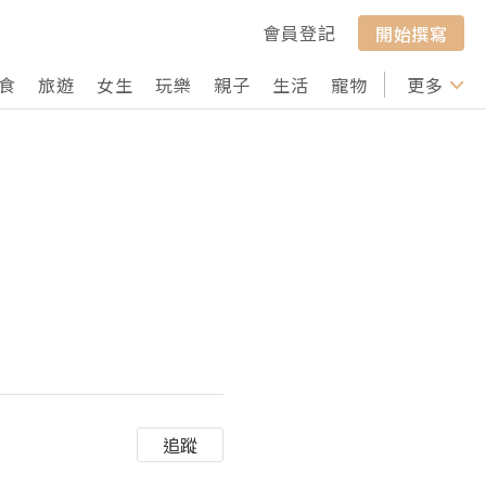
會員登記
開始撰寫
食
旅遊
女生
玩樂
親子
生活
寵物
行山
更多
打卡
追蹤