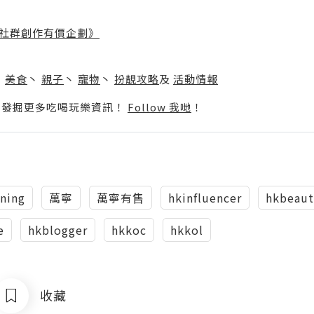
社群創作有價企劃》
】
丶
美食
丶
親子
丶
寵物
丶
扮靚攻略
及
活動情報
p啦！發掘更多吃喝玩樂資訊！
Follow 我哋
！
ning
萬寧
萬寧有售
hkinfluencer
hkbeaut
e
hkblogger
hkkoc
hkkol
收藏