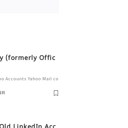
y (formerly Offic
oo Accounts Yahoo Mail co
people worldwide for pers
respondence, and online a
鐘前
 Old LinkedIn Acc