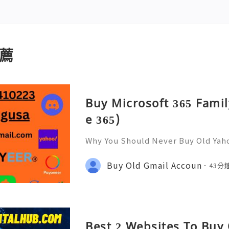
薦
Buy Microsoft 365 Famil
e 365)
Why You Should Never Buy Old Yah
ntinues to be used by millions of 
onal communication, business cor
Buy Old Gmail Accoun
43分
ccount recovery. Because of
Best 2 Websites To Buy