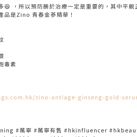
😆 ，所以預防勝於治療一定是重要的，其中平靚正
品是Zino 青春金蔘精華！
紋
環
胞毒素
gs.com.hk/zino-antiage-ginseng-gold-ser
nning #萬寧 #萬寧有售 #hkinfluencer #hkbeau