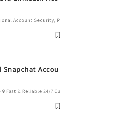
ional Account Security, P
 Management (Complete Gu
iable 24/7 Customer Suppo
 541-7
ld Snapchat Accou
💎Fast & Reliable 24/7 Cu
sApp :+1 (506) 541-7768
lhub 💫💎💲💫🌐✨💎Discor
il:usadigitalhubsell@gmai