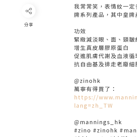
我常常笑，表情紋一定多
牌系列產品，其中皇牌產
分享
功效
緊緻減淡眼、面、頸皺
增生真皮層膠原蛋白
促進肌膚代謝及血液循
抗自由基及排走老廢細
@zinohk
萬寧有得買了：
https://www.mannin
lang=zh_TW
@mannings_hk
#zino #zinohk #ma