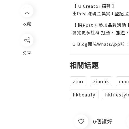
【 U Creator 招募 】
出Post賺現金獎賞 l
登記《
收藏
【 睇Post + 參加品牌活動 
瀏覽更多社群
打卡
丶
旅遊
U Blog開咗WhatsAp
分享
相關話題
zino
zinohk
man
hkbeauty
hklifestyl
0個讚好