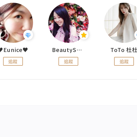
♥Eunice♥
BeautySearch
ToTo 杜
追蹤
追蹤
追蹤