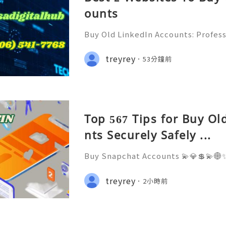
ounts
Buy Old LinkedIn Accounts: Profess
rivacy Protection & Responsible
ide 2026) 💫💎💲💫🌐✨💎Fast & Rel
treyrey
53分鐘前
rt 💫💎💲💫🌐✨💎WhatsApp :+1 (506)
Top 567 Tips for Buy O
nts Securely Safely ...
Buy Snapchat Accounts 💫💎💲💫🌐✨
stomer Support 💫💎💲💫🌐✨💎What
💫💎💲💫🌐✨💎Telegram: @usadigita
treyrey
2小時前
d: usadigitalhub 💫💎💲💫🌐✨💎Ema
l