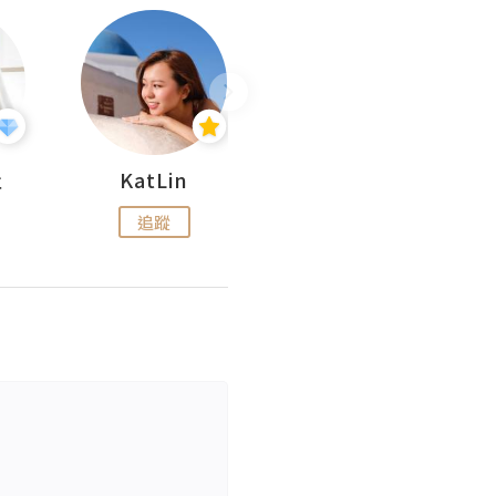
杜
KatLin
Missmiki 米奇小姐
追蹤
追蹤