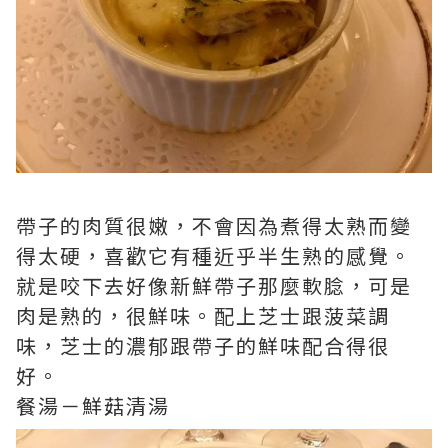
帶子的肉質很嫩，不會因為煮得太熟而變
得太硬，喜歡它有種近乎半生熟的感覺。
就是咬下去好像新鮮帶子那麼軟­腍，可是
肉是熟的，很鮮味。配上芝士跟菠菜調
味，芝士的濃郁跟帶子的鮮味配合得很
好。
餐湯－鮮菇清湯