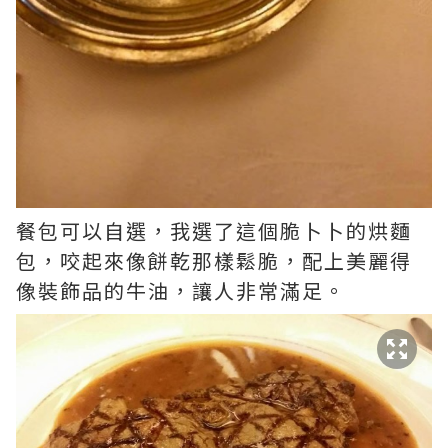
餐包可以自選，我選了這個脆卜卜的烘麵
包，咬起來像餅乾那樣鬆脆，配上美麗得
像裝飾品的牛油，讓人非常滿足­。