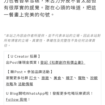
力包著香草雪糕，朱古力外皮不會太甜但
有很厚實的感覺。甜在心頭的味­道，把這
一餐畫上完美的句號。
*本站之內容由作者所提供，並不代表本站的立場。因此本站對
所有博客的立場、真實性、準確性及完整性不負任何法律責
任。
【 U Creator 招募 】
出Post賺現金獎賞 l
登記《社群創作有價企劃》
【 睇Post + 參加品牌活動 】
瀏覽更多社群
打卡
丶
旅遊
丶
美食
丶
親子
丶
寵物
丶
扮靚
攻略
及
活動情報
U Blog開咗WhatsApp啦！發掘更多吃喝玩樂資訊！
Follow 我哋
！