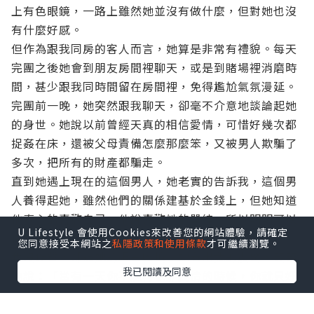
上有色眼鏡，一路上雖然她並沒有做什麼，但對她也沒
有什麼好感。
但作為跟我同房的客人而言，她算是非常有禮貌。每天
完團之後她會到朋友房間裡聊天，或是到賭場裡消磨時
間，甚少跟我同時間留在房間裡，免得尷尬氣氛漫延。
完團前一晚，她突然跟我聊天，卻毫不介意地談論起她
的身世。她說以前曾經天真的相信愛情，可惜好幾次都
捉姦在床，還被父母責備怎麼那麼笨，又被男人欺騙了
多次，把所有的財產都騙走。
直到她遇上現在的這個男人，她老實的告訴我，這個男
人養得起她，雖然他們的關係建基於金錢上，但她知道
他真心的喜歡自己。他說喜歡她的單純，所以明明可以
U Lifestyle 會使用Cookies來改善您的網站體驗，請確定
供養到大明星的一筆金錢，寧願花在她身上。
您同意接受本網站之
私隱政策和使用條款
才可繼續瀏覽。
我沒作聲，卻被她的坦白嚇怕。她看出我的震驚，笑笑
我已閱讀及同意
地說：「當有一天你不能再依靠愛情的時候，你就只好
依靠金錢，因為那是最實際的保障。」
那時候的我，確實沒辦法聽得明白這樣的理論，（老實