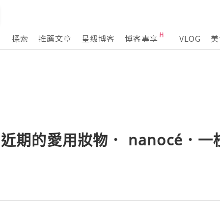
探索
推薦文章
星級博客
博客專享
VLOG
美
m】近期的愛用妝物． nanocé
m