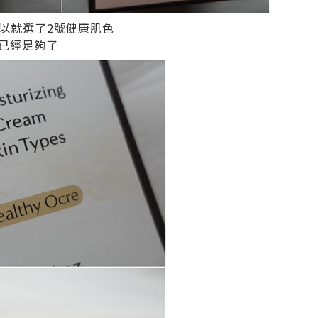
以就選了2號健康肌色
都已經足夠了