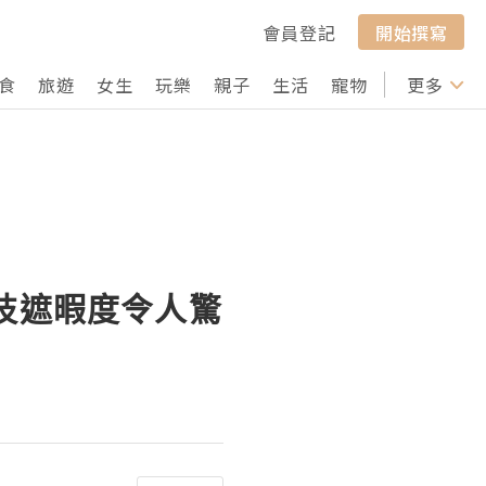
會員登記
開始撰寫
食
旅遊
女生
玩樂
親子
生活
寵物
行山
更多
打卡
．一枝遮暇度令人驚