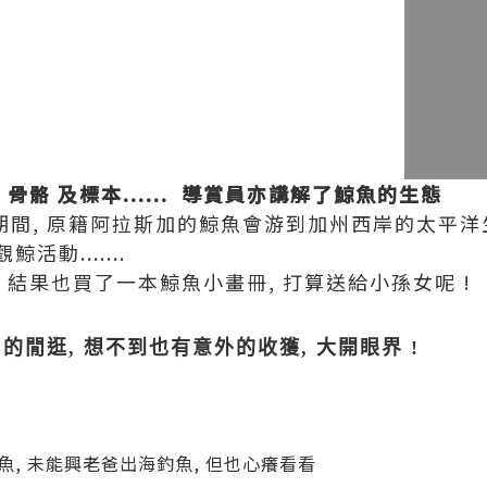
骨骼 及標本...... 導賞員亦講解了鯨魚的生態
期間, 原籍阿拉斯加的鯨魚會游到加州西岸的太平洋生
動.......
 結果也買了一本鯨魚小畫冊, 打算送給小孫女呢 !
E 的閒逛, 想不到也有意外的收獲, 大開眼界 !
魚, 未能興老爸出海釣魚, 但也心癢看看