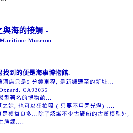
 之與海的接觸 -
s Maritime Museum
易找到的便是海事博物館.
離酒店只是5 分鐘車程, 是新搬遷至的新址...
, Oxnard, CA93035
型著名的博物館...
餘, 也可以狂拍照 ( 只要不用閃光燈) ....
真是獲益良多...除了認識不少古戰船的古董模型外,
課....