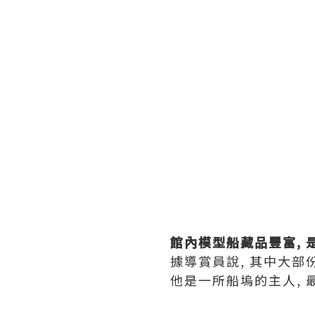
館內模型船藏品豐富, 是
據導賞員說, 其中大部份
他是一所船塢的主人, 最