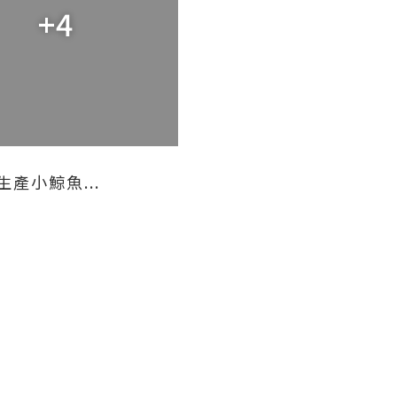
+4
產小鯨魚...