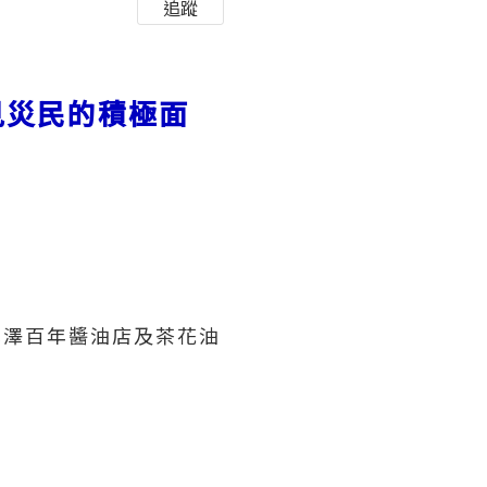
追蹤
見災民的積極面
八木澤百年醬油店及茶花油