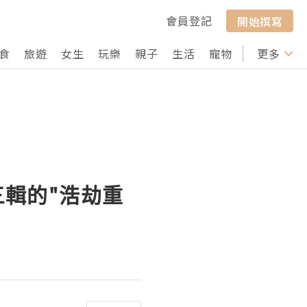
會員登記
開始撰寫
食
旅遊
女生
玩樂
親子
生活
寵物
行山
更多
打卡
三輯的"浩劫重