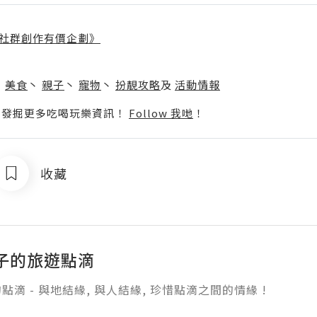
社群創作有價企劃》
】
丶
美食
丶
親子
丶
寵物
丶
扮靚攻略
及
活動情報
p啦！發掘更多吃喝玩樂資訊！
Follow 我哋
！
收藏
子的旅遊點滴
滴 - 與地結緣, 與人結緣, 珍惜點滴之間的情緣 ! 