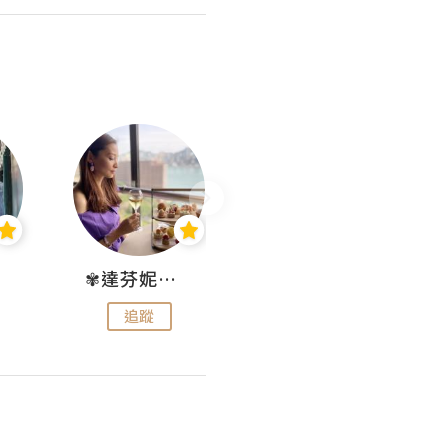
✾達芬妮•愛孩子•愛生活✾
wendysugar享受生活gogogo
追蹤
追蹤