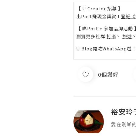
【 U Creator 招募 】
出Post賺現金獎賞 l
登記《
【 睇Post + 參加品牌活動 
瀏覽更多社群
打卡
丶
旅遊
U Blog開咗WhatsAp
0個讚好
裕安玲
愛在別鄉的點