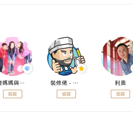
儍媽媽與兩隻小魔怪之家
裝修佬 - 香港一站式網上裝修平台
利奧
追蹤
追蹤
追蹤