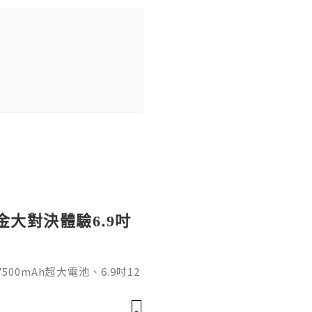
賞金大對決體驗6.9吋
500mAh超大電池、6.9吋12
日常娛樂、影音與長時間使用需
I 17 5G的大螢幕搭配超長