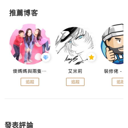
推薦博客
點滴
儍媽媽與兩隻小魔怪之家
艾米莉
追蹤
追蹤
追蹤
發表評論