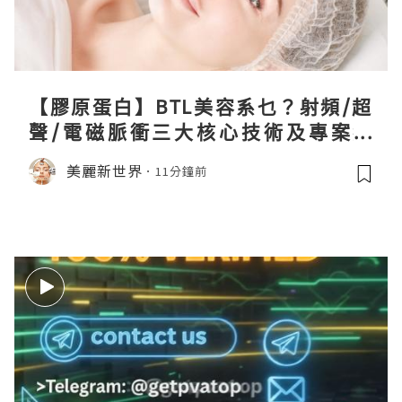
【膠原蛋白】BTL美容系乜？射頻/超
聲/電磁脈衝三大核心技術及專案盤
點！
美麗新世界
11分鐘前