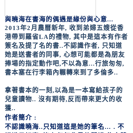
與曉海在書海的偶遇是緣份與心意
...
2013
年
2
月農曆新年
,
收到弟婦五嫂從香
港帶到羅省
LA
的禮物
,
其中是這本有作者
簽名及提了名的書
..
不認識作者
,
只知道
她是送書者的同事
,
心想可能都是為朋友
捧場的指定動作吧
,
不以為意
...
行旅匆匆
,
書本塞在行李箱內輾轉來到了多倫多
..
拿著書本的一刻
,
以為是一本寫給孩子的
兒童讀物
..
沒有期待
,
反而帶來更大的收
獲
..
作者簡介
:
不認識曉海
..
只知道這是她的筆名
… .
不