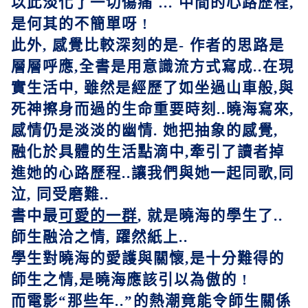
以此淡化了一切傷痛
…
中間的心路歷程
,
是何其的不簡單呀
!
此外
,
感覺比較深刻的是
-
作者的思路是
層層呼應
,
全書是用意識流方式寫成
..
在現
實生活中
,
雖然是經歷了如坐過山車般
,
與
死神擦身而過的生命重要時刻
..
曉海寫來
,
感情仍是淡淡的幽情
.
她把抽象的感覺
,
融化於具體的生活點滴中
,
牽引了讀者掉
進她的心路歷程
..
讓我們與她一起同歌
,
同
泣
,
同受磨難
..
書中最
可愛的一群
,
就是曉海的學生了
..
師生融洽之情
,
躍然紙上
..
學生對曉海的愛護與關懷
,
是十分難得的
師生之情
,
是曉海應該引以為傲的
!
而電影
“
那些年
..”
的熱潮竟能令師生關係