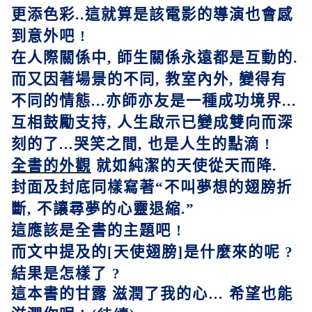
更添色彩
..
這就算是該電影的導演也會感
到意外吧
!
在人際關係中
,
師生關係永遠都是互動的
.
而又因著場景的不同
,
教室內外
,
變得有
不同的情態
...
亦師亦友是一種成功境界
...
互相鼓勵支持
,
人生啟示已變成雙向而深
刻的了
...
哭笑之間
,
也是人生的點滴
!
全書的外觀
就如純潔的天使從天而降
.
封面及封底同樣寫著
“
不叫夢想的翅膀折
斷
,
不讓尋夢的心靈退縮
.”
這應該是全書的主題吧
!
而文中提及的
[
天使翅膀
]
是什麼來的呢
?
結果是怎樣了
?
這本書的甘露
滋潤了我的心
…
希望也能