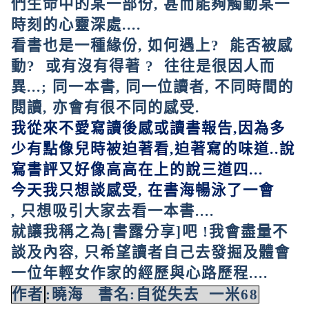
們生命中的某一部份
,
甚而能夠觸動某一
時刻的心靈深處....
看書也是一種緣份
,
如何遇上
?
能否被感
動
?
或有沒有得著
?
往往是很因人而
異...
;
同一本書
,
同一位讀者
,
不同時間的
閱讀
,
亦會有很不同的感受.
我從來不愛寫讀後感或
讀書報告
,
因為多
少有點像兒時被迫著看
,
迫著寫的味道
..
說
寫書評又好像高高在上的說三道四
...
今天我只想談感受
,
在書海暢泳了一會
,
只想吸引大家去看一本書....
就讓我稱之為
[
書露分享
]
吧
!
我會盡量不
談及內容
,
只希望讀者自己去發掘及體會
一位年輕女作家的經歷與心路歷程....
作者
:
曉海
書名
:
自從失去
一米
68