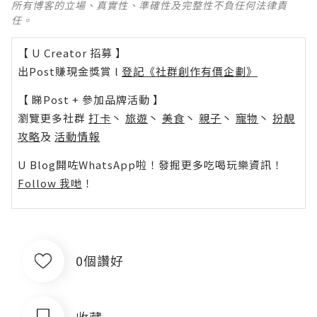
所有博客的立場、真實性、準確性及完整性不負任何法律責
任。
【 U Creator 招募 】
出Post賺現金獎賞 l
登記《社群創作有價企劃》
【 睇Post + 參加品牌活動 】
瀏覽更多社群
打卡
丶
旅遊
丶
美食
丶
親子
丶
寵物
丶
扮靚
攻略
及
活動情報
U Blog開咗WhatsApp啦！發掘更多吃喝玩樂資訊！
Follow 我哋
！
0個讚好