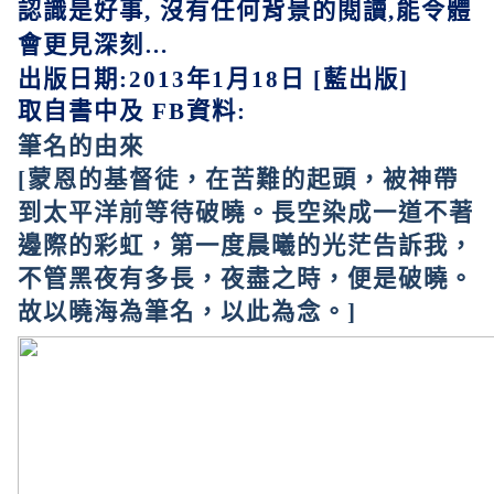
認識是好事
,
沒有任何背景的閱讀
,
能令體
會更見深刻
…
出版日期
:2013
年
1
月
18
日 [藍出版]
取自書中及 FB資料
:
筆名的由來
[
蒙恩的基督徒，在苦難的起頭，被神帶
到太平洋前等待破曉。長空染成一道不著
邊際的彩虹，第一度晨曦的光茫告訴我，
不管黑夜有多長，夜盡之時，便是破曉。
故以曉海為筆名，以此為念。
]