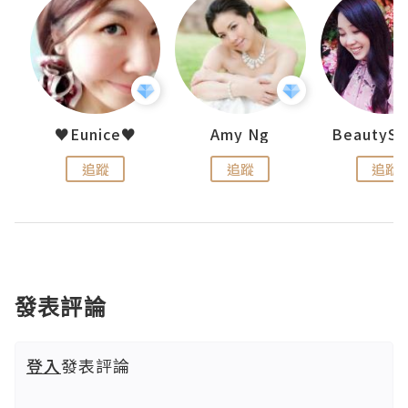
h 夏沫
♥Eunice♥
Amy Ng
追蹤
追蹤
追蹤
發表評論
登入
發表評論