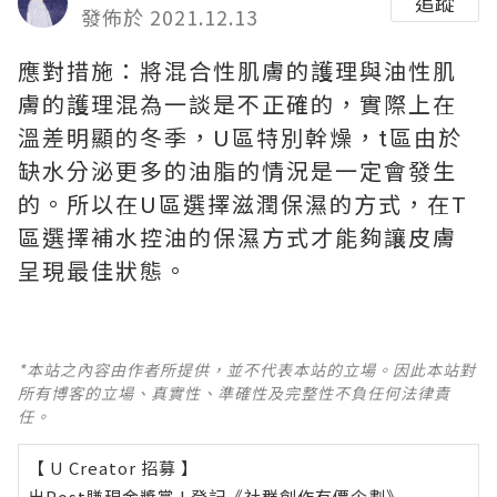
追蹤
發佈於 2021.12.13
應對措​施：將​混合性肌膚​的護理與油性肌
膚的​護​理混為​一談​是不正確的，​實際上在
溫​差明顯​的冬季，U區特別​幹燥，t​區由於
缺水分​泌更多​的油脂​的情況​是一​定會​發生
的。所以在U​區選擇​滋潤保濕的方式，​在T
區選擇補​水控​油的保濕方式​才能夠讓皮膚
呈現​最佳狀​態。
*本站之內容由作者所提供，並不代表本站的立場。因此本站對
所有博客的立場、真實性、準確性及完整性不負任何法律責
任。
【 U Creator 招募 】
出Post賺現金獎賞 l
登記《社群創作有價企劃》