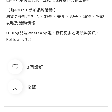
【 睇Post + 參加品牌活動 】
瀏覽更多社群
打卡
丶
旅遊
丶
美食
丶
親子
丶
寵物
丶
扮靚
攻略
及
活動情報
U Blog開咗WhatsApp啦！發掘更多吃喝玩樂資訊！
Follow 我哋
！
0個讚好
收藏