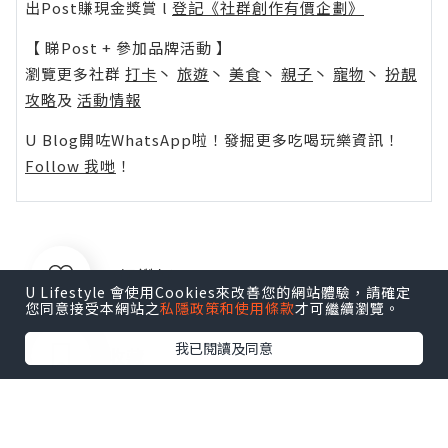
出Post賺現金獎賞 l
登記《社群創作有價企劃》
【 睇Post + 參加品牌活動 】
瀏覽更多社群
打卡
丶
旅遊
丶
美食
丶
親子
丶
寵物
丶
扮靚
攻略
及
活動情報
U Blog開咗WhatsApp啦！發掘更多吃喝玩樂資訊！
Follow 我哋
！
0個讚好
U Lifestyle 會使用Cookies來改善您的網站體驗，請確定
您同意接受本網站之
私隱政策和使用條款
才可繼續瀏覽。
我已閱讀及同意
收藏