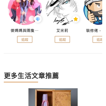
點滴
儍媽媽與兩隻小魔怪之家
艾米莉
追蹤
追蹤
追蹤
更多生活文章推薦