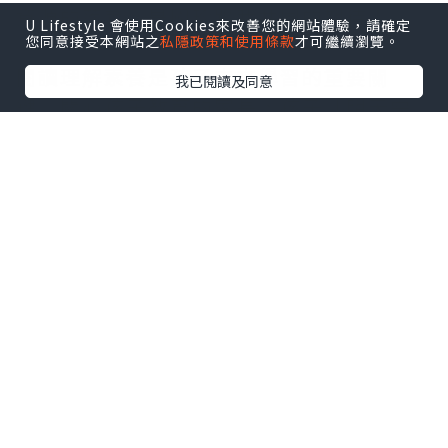
資源的落差，是國珍跟我共同的期待！
U Lifestyle 會使用Cookies來改善您的網站體驗，請確定
您同意接受本網站之
私隱政策和使用條款
才可繼續瀏覽。
閱讀理解素養是孩子未來學習的重要關
我已閱讀及同意
鍵。關心孩子教育的家長，孩子「明天需
要的素養，溫給他傳便便」！這本好書，
誠摯推薦給關心孩子教育的您！
*本站之內容由作者所提供，並不代表本站的立場。因此本站對
所有博客的立場、真實性、準確性及完整性不負任何法律責
任。
【 U Creator 招募 】
出Post賺現金獎賞 l
登記《社群創作有價企劃》
【 睇Post + 參加品牌活動 】
瀏覽更多社群
打卡
丶
旅遊
丶
美食
丶
親子
丶
寵物
丶
扮靚