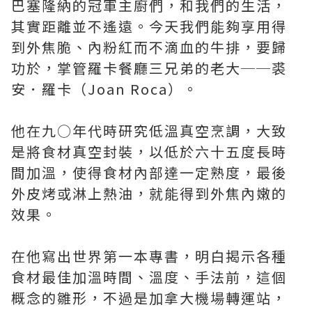
巴塞隆納的冠軍主廚們，和我們的生活，
其實距離並不遙遠。今天我們能夠享用得
到外焦脆、內粉紅而不滴血的牛排，要歸
功於，掌管羅卡餐廳三兄弟的老大──裘
安．羅卡（Joan Roca）。
他在九○年代時研究低溫真空烹調，大致
是將食材真空封裝，以低於六十五度長時
間加溫，使得食材內部達一定熟度，最後
外皮烤或淋上熱油，就能得到外焦內嫩的
效果。
在他寫出世界第一本專書，明白揭示各種
食材最佳加溫時間、溫度、手法前，這個
概念的雛形，不過是加拿大機場轉運站，