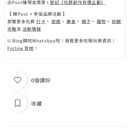
出Post賺現金獎賞 l
登記《社群創作有價企劃》
【 睇Post + 參加品牌活動 】
瀏覽更多社群
打卡
丶
旅遊
丶
美食
丶
親子
丶
寵物
丶
扮靚
攻略
及
活動情報
U Blog開咗WhatsApp啦！發掘更多吃喝玩樂資訊！
Follow 我哋
！
0個讚好
收藏