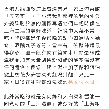
香港九龍彌敦道上曾經有過一家上海菜館
「五芳齋」，自小帶我到那裡的我的外公
外婆聊勝於無的緬懷再嚐他們年輕時候在
上海生活的老好味道。記憶中大菜不常
吃，吃的都是午後傍晚的點心如窩貼、麵
條、酒釀丸子等等，當中有一碗酸辣麵最
得我心。跟一般有肉有筍絲木耳絲蛋絲成
羹狀並加有大量胡椒粉和醋的酸辣湯沒有
任何關係，倒像一碗上湯裡加了醋和辣油
撒上蔥花少許雪菜的紅湯掛麵，只此一
家，日後在哪裡都沒法吃到
英國樓收租
。
此外常吃的就是有肉絲和大白菜和醬油一
同煮就的「上海湯麵」或炒好的「上海粗