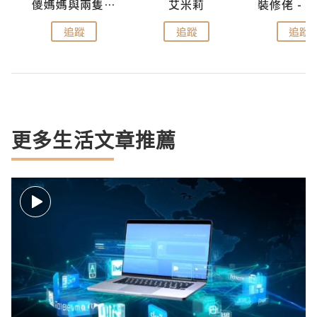
點滴
儍媽媽與兩隻小魔怪之家
艾米莉
追蹤
追蹤
追蹤
更多生活文章推薦