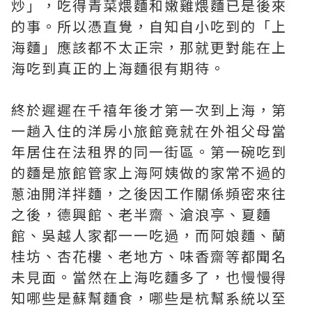
炒」，吃得青菜煨麵和嫩雞煨麵已是後來
的事。所以憑直覺，自知自小吃到的「上
海麵」應該都不太正宗，那就更對能在上
海吃到真正的上海麵很有期待。
終於遲遲在千禧年後才第一次到上海，第
一趟入住的洋房小旅館竟就在外祖父母當
年居住在法租界的同一街區。第一碗吃到
的麵是旅館管家上海阿姨做的家常不過的
蔥油開洋拌麵，之後因工作關係頻密來往
之後，德興館、老半齋、滄浪亭、夏麵
館、吳越人家都一一吃過，而阿娘麵、蘭
桂坊、杏花樓、老地方、味香齋等都聞名
未見面。當然在上海吃麵多了，也慢慢得
知哪些是蘇幫麵食，哪些是杭幫系統以至