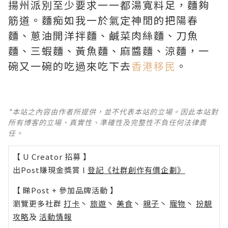
揚州派別至少要求一一都湯寬料足，麵夠
筋道。麵痴如我一於氣定神閒的把陽春
麵、蔥油開洋拌麵、鹹菜肉絲麵、刀魚
麵、三蝦麵、黃魚麵、麻醬麵、涼麵，一
碗又一碗的吃過來吃下去
香港移民
。
*本站之內容由作者所提供，並不代表本站的立場。因此本站對
所有博客的立場、真實性、準確性及完整性不負任何法律責
任。
【 U Creator 招募 】
出Post賺現金獎賞 l
登記《社群創作有價企劃》
【 睇Post + 參加品牌活動 】
瀏覽更多社群
打卡
丶
旅遊
丶
美食
丶
親子
丶
寵物
丶
扮靚
攻略
及
活動情報