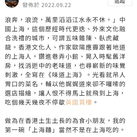
追蹤
發佈於 2022.09.22
浪奔，浪流，萬里滔滔江水永不休。」中
國上海，這個歷經時代更迭、外來文化融
合洗禮的城市，可謂五味雜陳、臥虎藏
龍。香港文化人、作家歐陽應霽跟著地道
的上海人，鑽進巷弄小館、晃入時髦舊洋
房，找消逝中的老味道，也尋嶄新的味覺
刺激，全寫在《味道上海》。光看就吊人
胃口的菜名，輔以他娓娓道來卻不囉嗦的
選店描繪，讓人恨不得馬上就飛到上海，
吃個幾天幾夜不停歇
英國買樓
。
做為在香港土生土長的為食小朋友，我的
第一碗「上海麵」當然不是在上海吃的。