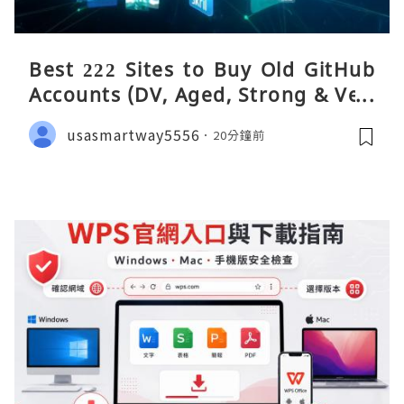
Best 222 Sites to Buy Old GitHub
Accounts (DV, Aged, Strong & Veri
fied)
usasmartway5556
20分鐘前