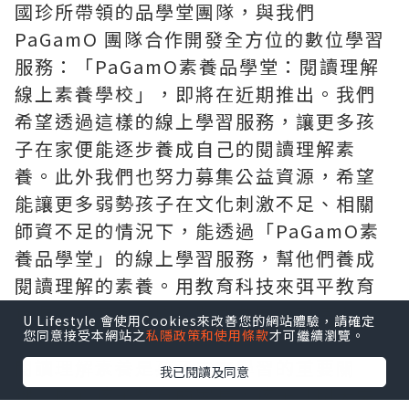
國珍所帶領的品學堂團隊，與我們
PaGamO 團隊合作開發全方位的數位學習
服務：「PaGamO素養品學堂：閱讀理解
線上素養學校」，即將在近期推出。我們
希望透過這樣的線上學習服務，讓更多孩
子在家便能逐步養成自己的閱讀理解素
養。此外我們也努力募集公益資源，希望
能讓更多弱勢孩子在文化刺激不足、相關
師資不足的情況下，能透過「PaGamO素
養品學堂」的線上學習服務，幫他們養成
閱讀理解的素養。用教育科技來弭平教育
資源的落差，是國珍跟我共同的期待！
U Lifestyle 會使用Cookies來改善您的網站體驗，請確定
您同意接受本網站之
私隱政策和使用條款
才可繼續瀏覽。
閱讀理解素養是孩子未來學習的重要關
我已閱讀及同意
鍵。關心孩子教育的家長，孩子「明天需