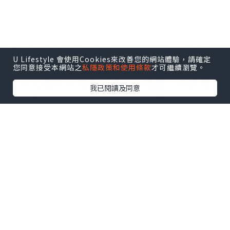
慶春樸門發跡於杭州，2023年6月份才轉
U Lifestyle 會使用Cookies來改善您的網站體驗，請確定
戰到深圳，因為米芝蓮的推薦下，亦成為
您同意接受本網站之
私隱政策和使用條款
才可繼續瀏覽。
近日人氣急升的網紅店，不論閣下肉食朋
我已閱讀及同意
友還是素食者，都會被精緻及親民的素食
所吸引。
延伸閱讀︰
九龍酒店 | 草莓戀人中西下午
茶 散發春日濃情蜜意
點擊圖片放大
+2