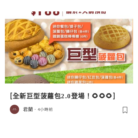
[全新巨型菠蘿包2.0登場！🌻🌻🌻]
君蘭
4小時前