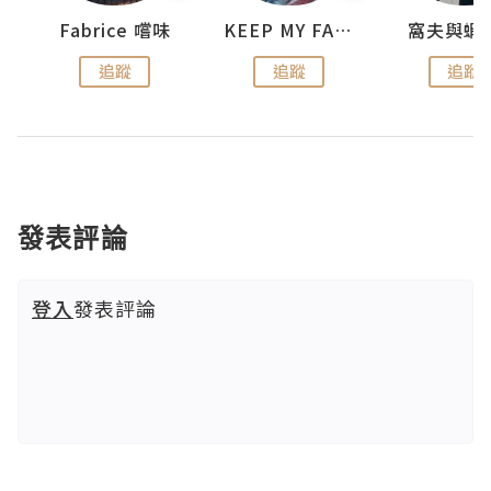
Fabrice 嚐味
KEEP MY FAITH
窩夫與蝦
追蹤
追蹤
追蹤
發表評論
登入
發表評論