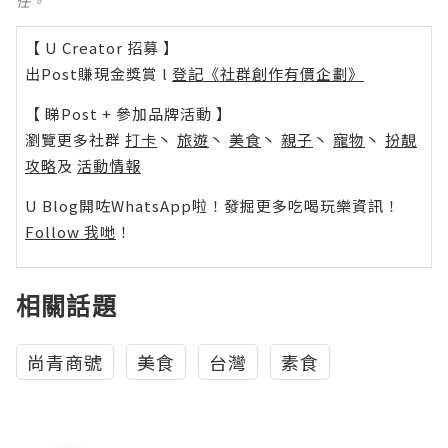
任。
【 U Creator 招募 】
出Post賺現金獎賞 l
登記《社群創作有價企劃》
【 睇Post + 參加品牌活動 】
瀏覽更多社群
打卡
丶
旅遊
丶
美食
丶
親子
丶
寵物
丶
扮靚
攻略
及
活動情報
U Blog開咗WhatsApp啦！發掘更多吃喝玩樂資訊！
Follow 我哋
！
相關話題
尚青商號
美食
台灣
素食