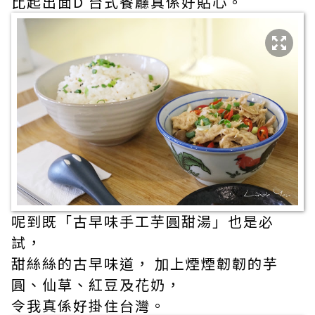
比起出面D 台式餐廳真係好貼心。
呢到既「古早味手工芋圓甜湯」也是必
試，
甜絲絲的古早味道， 加上煙煙韌韌的芋
圓、仙草、紅豆及花奶，
令我真係好掛住台灣。