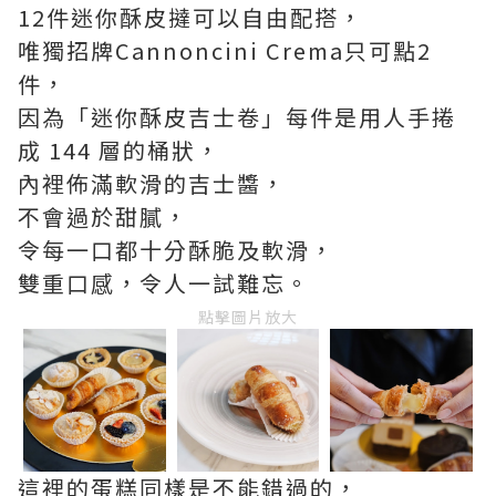
12件迷你酥皮撻可以自由配搭，
唯獨招牌Cannoncini Crema只可點2
件，
因為「迷你酥皮吉士卷」每件是用人手捲
成 144 層的桶狀，
內裡佈滿軟滑的吉士醬，
不會過於甜膩，
令每一口都十分酥脆及軟滑，
雙重口感，令人一試難忘。
點擊圖片放大
這裡的蛋糕同樣是不能錯過的，