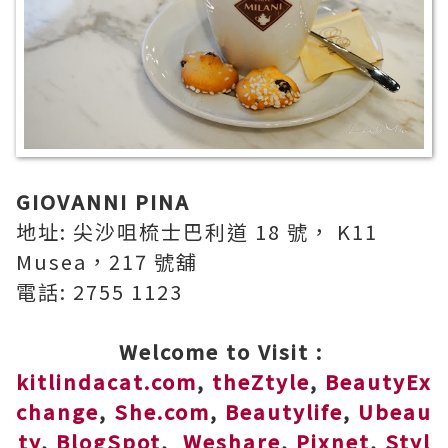
GIOVANNI PINA
地址: 尖沙咀梳士巴利道 18 號， K11
Musea，217 號舖
電話: 2755 1123
Welcome to Visit :
kitlindacat.com
,
theZtyle
,
BeautyEx
change
,
She.com
,
Beautylife
,
Ubeau
ty
,
BlogSpot
,
Weshare
,
Pixnet
,
Styl