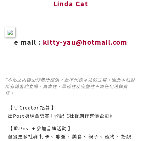
Linda Cat
e mail :
kitty-yau@hotmail.com
*本站之內容由作者所提供，並不代表本站的立場。因此本站對
所有博客的立場、真實性、準確性及完整性不負任何法律責
任。
【 U Creator 招募 】
出Post賺現金獎賞 l
登記《社群創作有價企劃》
【 睇Post + 參加品牌活動 】
瀏覽更多社群
打卡
丶
旅遊
丶
美食
丶
親子
丶
寵物
丶
扮靚