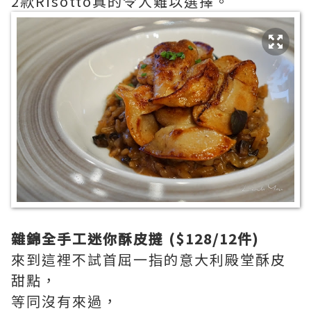
2款Risotto真的令人難以選擇。
雜錦全手工迷你酥皮撻 ($128/12件)
來到這裡不試首屈一指的意大利殿堂酥皮
甜點，
等同沒有來過，