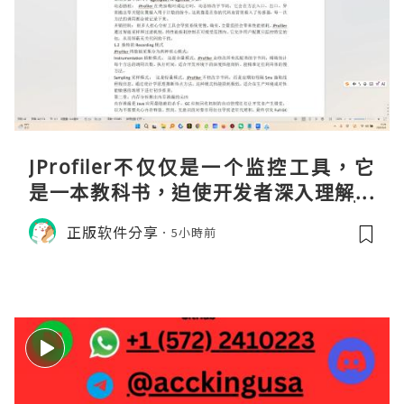
JProfiler不仅仅是一个监控工具，它
是一本教科书，迫使开发者深入理解JV
M的内存模型、垃圾回收机制和并发原
正版软件分享
5小時前
理。通过直观的可视化数据，它将抽象
的性能问题具象化为代码行号。对于一
名追求卓越的Java