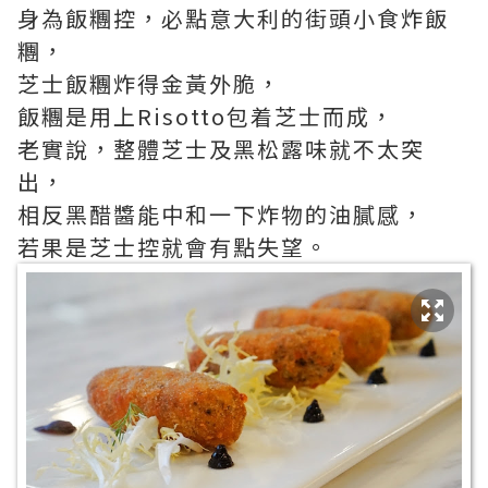
身為飯糰控，必點意大利的街頭小食炸飯
糰，
芝士飯糰炸得金黃外脆，
飯糰是用上Risotto包着芝士而成，
老實說，整體芝士及黑松露味就不太突
出，
相反黑醋醬能中和一下炸物的油膩感，
若果是芝士控就會有點失望。