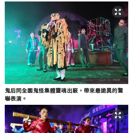
鬼后同全園鬼怪集體靈魂出竅，帶來最詭異的驚
嚇表演。