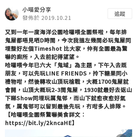
小喵愛分享
追蹤
發佈於 2019.10.21
又到一年一度海洋公園哈囉喂全園祭啦，每年排
鬼屋都唔見哂D時間，今次我搵左幾間必玩鬼屋同
埋整好左個Timeshot 比大家，仲有全園最為驚
嚇的廁所，入去前記得望望。
哈囉喂今年已六大「鬼域」為主題，下午入去既
朋友，可以先玩LINE FRIENDS，拎下糖果同小
禮物咁，然後轉攻山頂玩槍戰，大概1700鬼屋就
會開，山頂大概玩2-3間鬼屋，1930就最好去返山
下睇Show同埋玩厲鬼邨，而山下就愈夜愈好氣
氛，厲鬼邨可以留到最後先玩，冇咁多人排隊。
【哈囉喂全園祭驚嚇美食詳文︰
https://bit.ly/2kncaHE
】