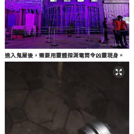
進入鬼屋後，需要用靈體探測電筒令凶靈現身。