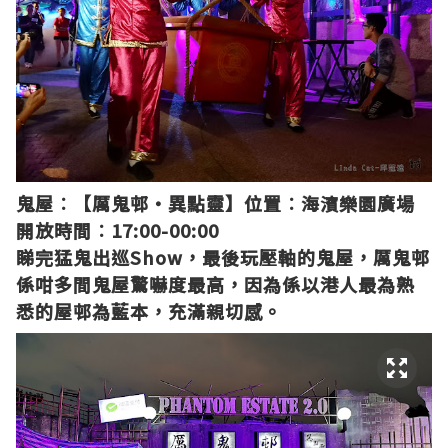
鬼屋︰【厲鬼邨‧異點靈
】
位置︰海濱樂園廣場
開放時間︰17:00-00:00
睇完猛鬼出巡Show，最後玩壓軸的鬼屋，
厲鬼邨
係咁多間鬼屋驚嚇度最高，因為係以港人最為熟
悉的屋邨為藍本，充滿親切感。