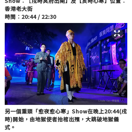
Show︰
【
戌時冥府出閘】及【亥時心寒】
位置︰
香港老大街
時間︰20:44 / 22:30
另一個重頭「愈夜愈心寒」Show在晚上20:44(戌
時)開始，由地獄使者抬棺出殯，大跳破地獄儀
式。