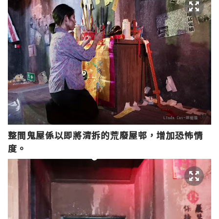
整間鬼屋係以即將清拆的荒廢屋邨，增加恐怖情
度。