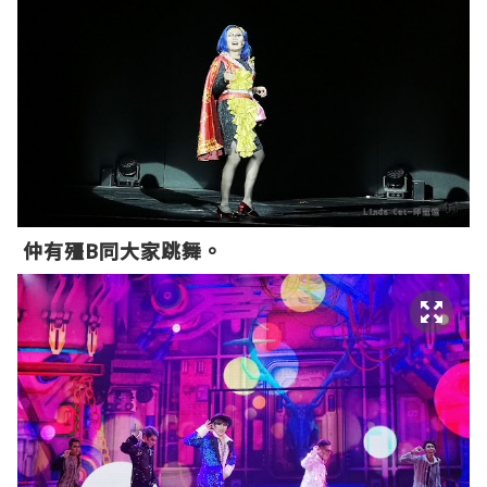
仲有殭B同大家跳舞。