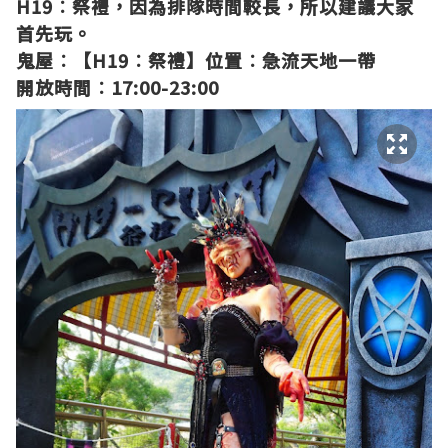
H19
︰
祭禮，因為排隊時間較長，所以建議大家
首先玩。
鬼屋︰【H19︰
祭禮
】
位置︰急流天地一帶
開放時間︰17:00-23:00