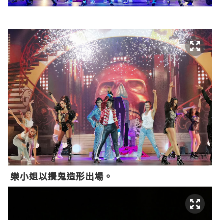
樂小姐以攪鬼造形出場。