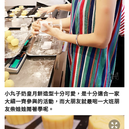
小丸子奶皇月餅
造型十分
可愛，是十分適合一家
大細一齊參與的活動，而大朋友就最啱一大班朋
友柴娃娃鬧著學呢。