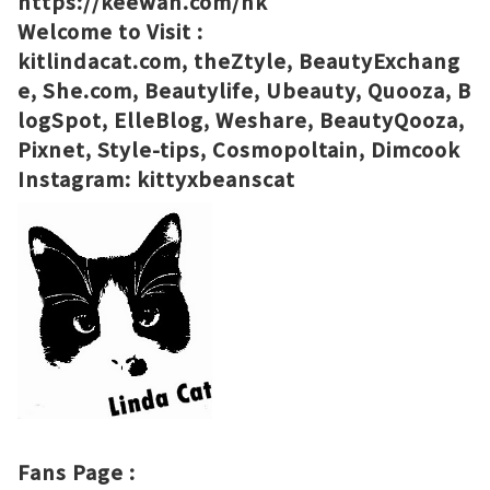
https://keewah.com/hk
Welcome to Visit :
kitlindacat.com
,
theZtyle
,
BeautyExchang
e
,
She.com
,
Beautylife
,
Ubeauty
,
Quooza
,
B
logSpot
,
ElleBlog
,
Weshare
,
BeautyQooza
,
Pixnet
,
Style-tips
,
Cosmopoltain
,
Dimcook
Instagram:
kittyxbeanscat
Fans Page :