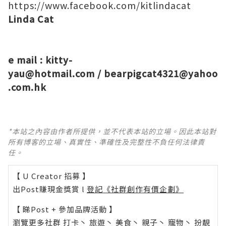
https://www.facebook.com/kitlindacat
Linda Cat
e mail :
kitty-
yau@hotmail.com
/
bearpigcat4321@yahoo
.com.hk
*本站之內容由作者所提供，並不代表本站的立場。因此本站對
所有博客的立場、真實性、準確性及完整性不負任何法律責
任。
【 U Creator 招募 】
出Post賺現金獎賞 l
登記《社群創作有價企劃》
【 睇Post + 參加品牌活動 】
瀏覽更多社群
打卡
丶
旅遊
丶
美食
丶
親子
丶
寵物
丶
扮靚