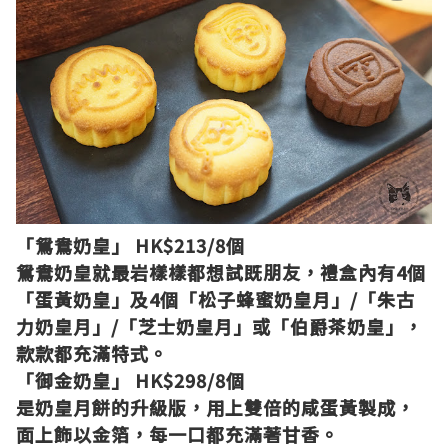
「鴛鴦奶皇」 HK$213/8個
鴛鴦奶皇就最岩樣樣都想試既朋友，禮盒內有4個
「蛋黃奶皇」及4個「松子蜂蜜奶皇月」/「朱古
力奶皇月」/「芝士奶皇月」或「伯爵茶奶皇」，
款款都充滿特式。
「御金奶皇」 HK$298/8個
是奶皇月餅的升級版，用上雙倍的咸蛋黃製成，
面上飾以金箔，每一口都充滿著甘香。