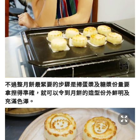
不過整月餅最緊要的步驟是掃蛋
漿
及糖漿份量要
拿揑得準確，就可以令到月餅的造型份外鮮明及
充滿色澤。