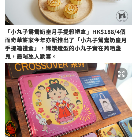
「小丸子鴛鴦奶皇月手提箱禮盒」HK$188/4個
而奇華餅家今年亦新推出了「小丸子鴛鴦奶皇月
手提箱禮盒」，嫦娥造型的小丸子實在夠哂盞
鬼，最啱氹人歡喜。