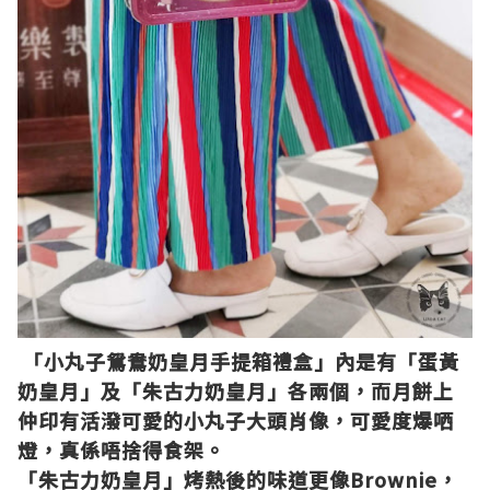
「小丸子鴛鴦奶皇月手提箱禮盒」內是有「蛋黃
奶皇月」及「朱古力奶皇月」各兩個，而月餅上
仲印有活潑可愛的小丸子大頭肖像，可愛度爆哂
燈，真係唔捨得食架。
「朱古力奶皇月」烤熱後的味道更像Brownie，