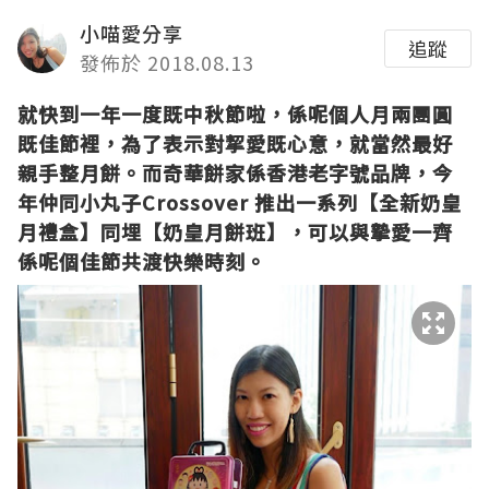
小喵愛分享
追蹤
發佈於 2018.08.13
就快到一年一度既中秋節啦，係呢個
人月兩團圓
既佳節裡，為了表示對挈愛既心意，就當然最好
親手整月餅。而奇華餅家係香港
老字號
品牌，今
年仲同小丸子Crossover 推出一系列【全新奶皇
月禮盒】同埋【奶皇月餅班】，可以與摯愛一齊
係呢個佳節共渡快樂時刻。