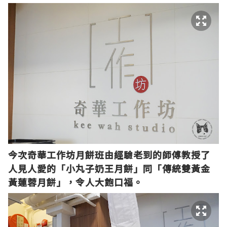
今次奇華工作坊月餅班由經驗老到的師傅教授了
人見人愛的「小丸子奶王月餅」同「傳統雙黃金
黃蓮蓉月餅」，令人大飽口福。