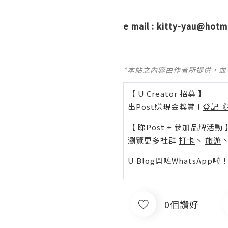
e mail :
kitty-yau@hotm
*本站之內容由作者所提供，
【 U Creator 招募 】
出Post賺現金獎賞 l
登記《
【 睇Post + 參加品牌活動 
瀏覽更多社群
打卡
丶
旅遊
U Blog開咗WhatsAp
0個讚好