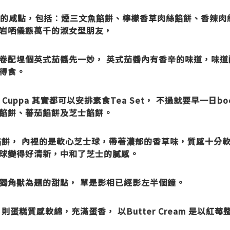
十分精緻的咸點，包括︰煙三文魚餡餅、檸檬香草肉絲餡餅、香辣
岩哂儀態萬千的淑女型朋友，
卷配埋個英式茄醬先一妙， 英式茄醬內有香辛的味道，味道
得食。
ppa 其實都可以安排素食Tea Set， 不過就要早一日book
餡餅、蕃茄餡餅及芝士餡餅。
， 內裡的是軟心芝士球，帶著濃郁的香草味，質感十分軟滑，
士球變得好清新，中和了芝士的膩感。
獨角獸為題的甜點， 單是影相已經影左半個鐘。
蛋糕質感軟綿，充滿蛋香， 以Butter Cream 是以紅