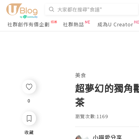
社群創作有價企劃
社群熱話
成為U Creator
美食
超夢幻的獨角獸Te
茶
0
0
瀏覽次數:1169
收藏
收藏
小喵愛分享