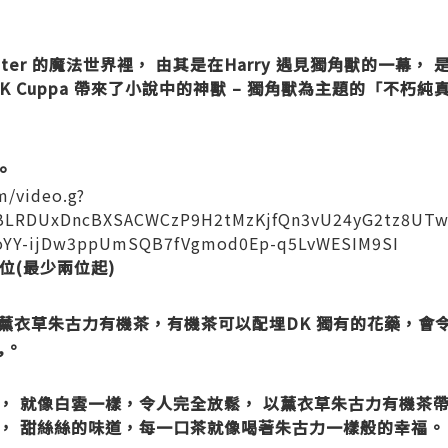
otter 的魔法世界裡， 由其是在Harry 遇見獨角獸的一幕
 Cuppa 帶來了小說中的神獸 – 獨角獸為主題的「不朽純真」
。
m/video.g?
BLRDUxDncBXSACWCzP9H2tMzKjfQn3vU24yG2tz8UTwc
f8oYY-ijDw3ppUmSQB7fVgmod0Ep-q5LvWESIM9SI
/位
(最少兩位起)
Love 薰衣草朱古力有機茶，有機茶可以配埋DK 獨有的花藥，
,。
， 就像白雲一樣，令人完全放鬆， 以薰衣草朱古力有機茶帶
， 甜絲絲的味道，每一口茶就像喝著朱古力一樣般的幸福