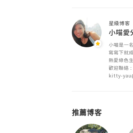
星級博客
小喵愛
小喵是一名中
寫寫下就成為b
熱愛綠色生活
歡迎聯絡 :

kitty-ya
推薦博客