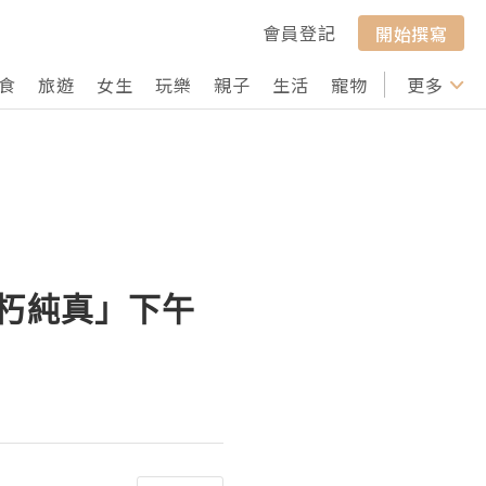
會員登記
開始撰寫
食
旅遊
女生
玩樂
親子
生活
寵物
行山
更多
打卡
 「不朽純真」下午