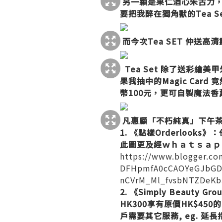
另一顆是果仁酒心朱古力，
要把我醉在獨角獸的Tea Se
而今次Tea SET 仲送高清
Tea Set 除了送
彩繪美甲
果我抽中的Magic Ca
幣100元，更可自製魔法
凡惠顧
「不朽純真」下午
1. 《點樣Orderlook
此圖更及經ｗｈａｔｓａｐ
https://www.blogger.c
DFHpmfA0cCAOYeGJbGD
nCVrM_Ml_fvsbNTZDeK
2. 《Simply Beau
HK300享有原價HK$450
戶需要其它服務, eg. 延長指甲,