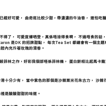
已經好可愛， 曲奇底比較少甜，帶濃濃的牛油香， 連怕吃
不得了， 可愛度爆哂登，真係唔捨得食啊， 不過唔食的話
ron 是DK 的招牌甜點， 每次Tea Set 都總會有一個主題
口腔內充斥著玫瑰的清香。
殺菲林之作，好彩我個部唔係菲林機， 蛋白餅相比起馬卡龍
港十分少有， 當中紫色的那個是沙棘粟米花朱古力， 沙棘
內裡是酸酸甜甜的味道。