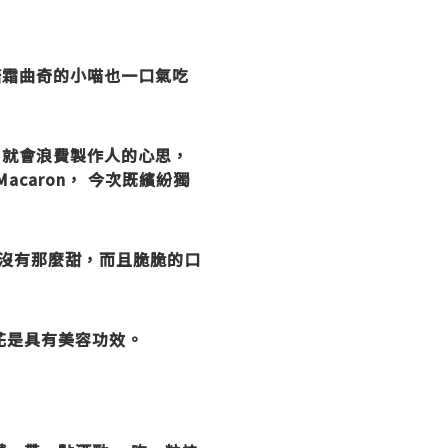
糖霜曲奇的小喵也一口氣吃
，就會浪費製作人的心思，
Macaron， 今次既繽紛獨
沒有那麼甜，而且脆脆的口
花是具有美容功效。