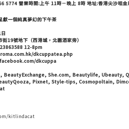
l: 5266 5774 營業時間:上午 11時－晚上 8時 地址:香港尖沙
您呈獻一個純真夢幻的下午茶
1日
環新街市街19號地下（西港城，北園酒家旁）
863588 12-8pm
aroma.com.hk/dkcuppatea.php
facebook.com/dkcuppa
e
,
BeautyExchange
,
She.com
,
Beautylife
,
Ubeauty
,
Q
eautyQooza
,
Pixnet
,
Style-tips
,
Cosmopoltain
,
Dimc
at
om/kitlindacat