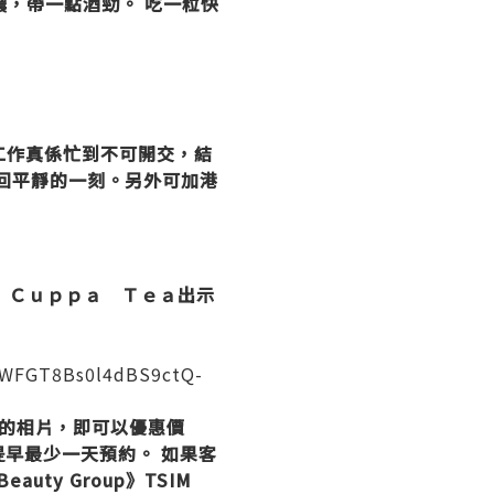
濃，帶一點酒勁。 吃一粒快
近工作真係忙到不可開交，結
帶我回平靜的一刻。另外可加港
於ＤＫ Ｃｕｐｐａ Ｔｅａ出示
WFGT8Bs0l4dBS9ctQ-
起拍攝的相片，即可以優惠價
敬請提早最少一天預約。 如果客
eauty Group》TSIM