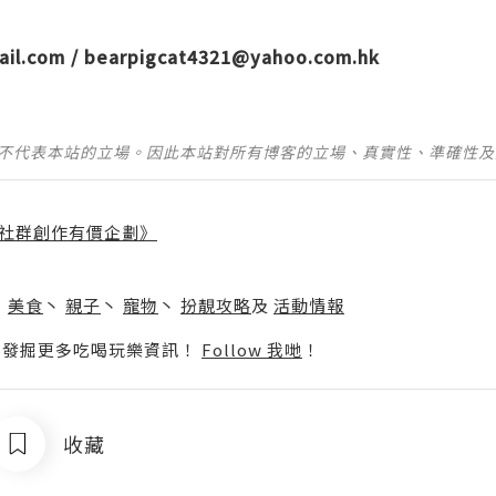
ail.com
/
bearpigcat4321@yahoo.com.hk
並不代表本站的立場。因此本站對所有博客的立場、真實性、準確性
社群創作有價企劃》
】
丶
美食
丶
親子
丶
寵物
丶
扮靚攻略
及
活動情報
p啦！發掘更多吃喝玩樂資訊！
Follow 我哋
！
收藏