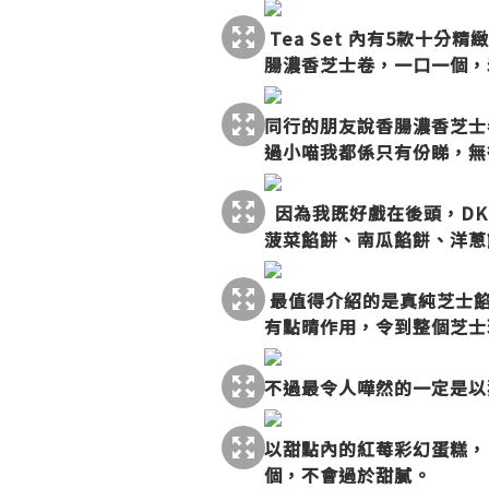
Tea Set 內有5款
腸濃香芝士卷，
一口一個，
同行的朋友說香腸濃香芝士
過小喵我都係只有份睇，無
因為我既好戲在後頭，DK Cu
菠菜餡餅、南瓜餡餅、洋蔥
最值得介紹的是真純芝士餡餅
有點晴作用，令到整個芝
不過最令人嘩然的一定是以
以甜點內的紅莓彩幻蛋糕， 則
個，不會過於甜膩。