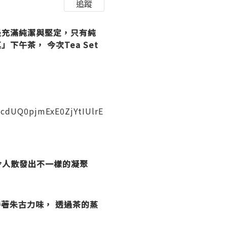
追蹤
， 是充滿純潔與堅定，只有純
下午茶， 今次Tea Set
dUQ0pjmExE0ZjYtIUlrE
會令人散發出不一樣的凝聚
著朱古力味， 透過茶的蒸
。