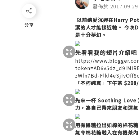
發佈於 2017.09.29
以前總愛沉迷在Harry P
分享
分享
潔的人才能接近牠。 今次DK
是十分夢幻。
先看看我的短片介紹吧
https://www.blogger.co
token=AD6v5dz_d9IMiR
zWfn7Bd-Flkl4eSjIvOf
「不朽純真」下午茶 $298
先來一杯 Soothing 
力，為自己帶來朋友和運氣
用有機糖拉出如棉的棉花糖
氣令棉花糖融入在有機茶內