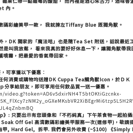
 雜果仁帶一點雜莓的酸甜， 而內裡是酒心朱古力，酒味香
t 內。
數碼彩繪美甲一款， 我就揀左Tiffany Blue 既獨角獸。
外，DK 獨家的「魔法咭」也是隨Tea Set 附送，話說最
rd 竟然是叫我放鬆， 看來我真的要好好休息一下，讓獨角獸
香薰噴霧，把最愛的香氣帶回家。
茶，可享獲以下優惠︰
s》：任何消費或購物均送贈DK Cuppa Tea觸角獸Icon，
ｐ分享給朋友，即可享用任何飲品買一送一優惠。
om/video.g?token=AD6v5dxirNH4T5btOKtiGzcnkx-
5K_FlXcy7zNM2y_oGXeMKsbVR2XiBEgrMi6tzp5L5H2R
bJL4qZnbmBQ
ty Group》: 只要出示有您頭像和「不朽純真」下午茶食物一
的 Soak Off Gel 高清數碼彩繪美甲服務一次(連修甲)，
 Hard Gel, 拆甲. 我們會另外收費 (~$100) 《Simply B