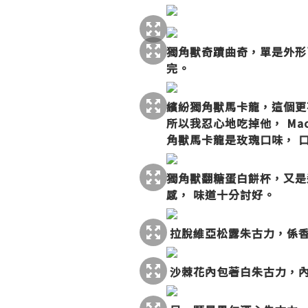
獨角獸奇蹟曲奇，單是外形
完。
繽紛獨角獸馬卡龍，這個更
所以我忍心地吃掉他， Maca
角獸馬卡龍是玫瑰口味， 
獨角獸翻糖蛋白餅杯，又是
感， 味道十分討好。
拉脫維亞松露朱古力，係香
沙棘花內包著白朱古力，