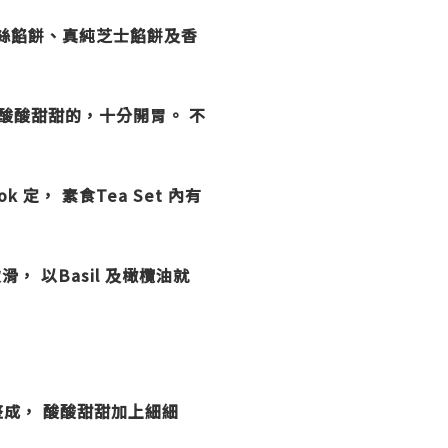
肉絲餡餅、真純芝士餡餅及香
酸酸甜甜的，十分開胃。 不
 定， 素食Tea Set 內有
 以Basil 及橄欖油就
莓整成， 酸酸甜甜加上細細